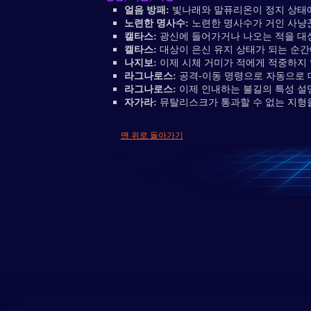
얼음 방패:
빛나래와 말퓨리온이 정지 상태에
노련한 명사수:
노련한 명사수가 거인 사냥
캘타스:
광신에 들어가거나 나오는 적을 대
캘타스:
대상이 은신 유지 상태가 되는 순
나지보:
이제 시체 거미가 적에게 적중하지 
라그나로스:
공격-이동 명령으로 자동으로 
라그나로스:
이제 인내하는 불길의 특성 설명
자가라:
뮤탈리스크가 통과할 수 없는 지형을
맨 위로 돌아가기