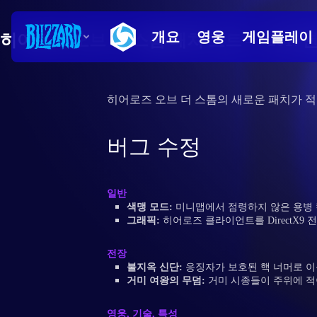
히어로즈 오브 더 스톰 패치 노트 — 2017년
히어로즈 오브 더 스톰의 새로운 패치가 
버그 수정
일반
색맹 모드:
미니맵에서 점령하지 않은 용병 
그래픽:
히어로즈 클라이언트를 DirectX
전장
불지옥 신단:
응징자가 보호된 핵 너머로 이
거미 여왕의 무덤:
거미 시종들이 주위에 적
영웅, 기술, 특성