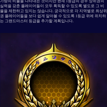
가량의 비율을 나타내는 것이지만 현재 1등급의 경우 상위권의
실력을 갖춘 플레이어들이 모두 획득할 수 있도록 별도로 그 비
율을 제한하고 있지는 않습니다. 궁극적으로 각 지역별로 최상위
권 플레이어들을 보다 쉽게 알아볼 수 있도록 1등급 위에 위치하
는 그랜드마스터 등급을 추가할 계획입니다.