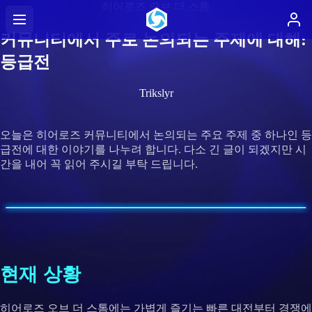
히어로즈 오브 더 스톰
커뮤니티에서 주로 논의되는 주제에 대해:
등급전
Trikslyr
오늘은 히어로즈 커뮤니티에서 논의되는 주요 주제 중 하나인 등
급전에 대한 이야기를 나누려 합니다. 다소 긴 글이 되겠지만 시
간을 내어 꼭 읽어 주시길 부탁 드립니다.
현재 상황
히어로즈 오브 더 스톰에는 가볍게 즐기는 빠른 대전부터 경쟁에