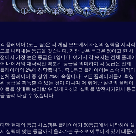
각 플레이어 (또는 팀)은 각 게임 모드에서 자신의 실력을 시각적
으로 나타내는 등급을 갖습니다. 가장 낮은 등급은 50이고 현 시
점에서 가장 높은 등급은 1입니다. 여기서 각 숫자는 전체 플레이
어 내에서의 대략적인 백분위 등급을 의미하며 각 등급은 전체
플레이어의 2%에 해당됩니다. 즉 1등급 플레이어는 소속 지역의
전체 플레이어 중 상위 2%에 속합니다. 모든 플레이어들이 최상
위 등급을 획득할 수 있는 것이 아니며 더 뛰어난 실력의 플레이
어들을 상대로 승리할 수 있게 자신의 실력을 발전시키면서 등급
을 올려 나갈 수 있습니다.
다만 현재의 등급 시스템은 플레이어가 50등급에서 시작하여 실
제 실력에 맞는 등급까지 올라가는 구조로 이루어져 있기 때문에