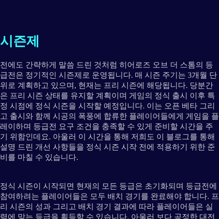
시즌제
전에도 간략하게 말씀 드린 것처럼 히어로즈 오브 더 스톰의 등
급전은 정기적인 시즌제로 운영됩니다. 매 시즌 주기는 3개월 단
위로 계획하고 있으며, 현재는 프리 시즌에 해당됩니다. 당분간
은 프리 시즌 상태를 유지할 계획이며 게임의 정식 출시 이후 특
정 시점에 정식 시즌을 시작할 예정입니다. 이는 오픈 베타 그리
고 출시와 함께 시공의 폭풍에 합류한 플레이어들에게 게임을 플
레이하며 등급전 요구 조건을 충족할 수 있게 준비할 시간을 주
기 위함인데요. 아울러 이 시간을 통해 저희도 이 블로그를 통해
설명 드린 개선 사항들을 정식 시즌 시작 전에 적용하기 위한 준
비를 마칠 수 있습니다.
정식 시즌이 시작되면 현재의 모든 등급은 초기화되며 등급전에
참여하려는 플레이어들은 모두 배치 경기를 완료해야 합니다. 프
리 시즌의 성과 그리고 배치 경기 결과에 따라 플레이어들은 실
력에 맞는 등급을 획득할 수 있습니다. 아울러 보다 공정한 대전