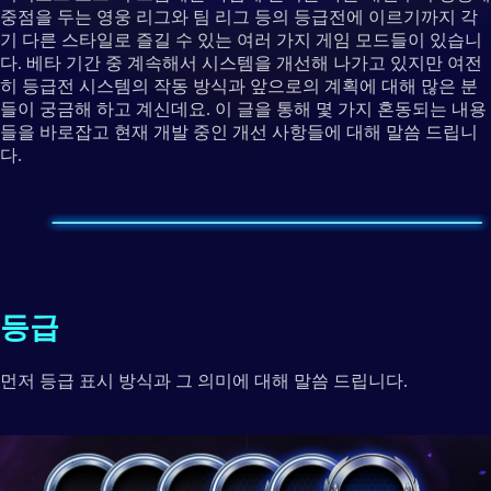
중점을 두는 영웅 리그와 팀 리그 등의 등급전에 이르기까지 각
기 다른 스타일로 즐길 수 있는 여러 가지 게임 모드들이 있습니
다. 베타 기간 중 계속해서 시스템을 개선해 나가고 있지만 여전
히 등급전 시스템의 작동 방식과 앞으로의 계획에 대해 많은 분
들이 궁금해 하고 계신데요. 이 글을 통해 몇 가지 혼동되는 내용
들을 바로잡고 현재 개발 중인 개선 사항들에 대해 말씀 드립니
다.
등급
먼저 등급 표시 방식과 그 의미에 대해 말씀 드립니다.