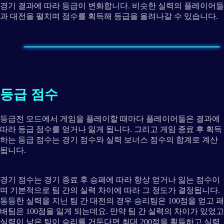
경기 결과에 따라 등급이 변화합니다. 비슷한 실력의 플레이어들
과 대전을 펼치며 점수를 획득해 등급을 올려나갈 수 있습니다.
등급 점수
등급전 모드에서 게임을 플레이할 때마다 플레이어들은 결과에
따라 등급 점수를 얻거나 잃게 됩니다. 그리고 게임 종료 후 획득
하는 등급 점수는 경기 점수와 실력 보너스 점수의 합계로 계산
됩니다.
경기 점수는 경기 종료 후 승패에 따라 항상 얻거나 잃는 점수이
며 기본적으로 팀 간의 실력 차이에 따라 그 정도가 결정됩니다.
동등한 실력을 지닌 팀 간 대전의 경우 승리팀은 100점을 얻고 패
배팀은 100점을 잃게 되는데요. 만약 팀 간 실력의 차이가 있었고
실력이 낮은 팀이 승리를 거둔다면 최대 200점을 획득하고 실력