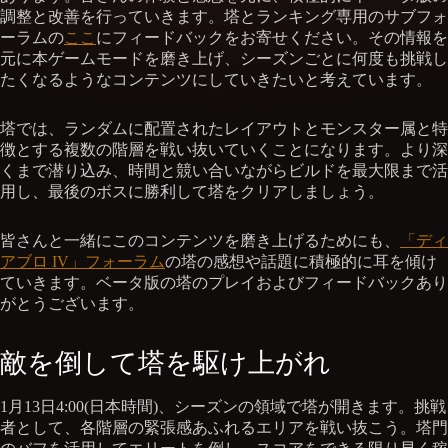
調整と改善を行っていきます。塔とランキング専用のサブフォ
ーラムの
ここ
にフィードバックをお寄せください。その情報を
元に本ゲームモードを磨き上げ、シーズンごとに何度も挑戦し
たくなるようなコンテンツにしていきたいと考えています。
塔では、ランダムに配置されたレイアウトとモンスター属と特
徴とする複数の階層を戦い抜いていくことになります。より深
くまで潜り込み、時間と競い合いながらビルドを最大限まで活
用し、最後のボスに勝利して塔をクリアしましょう。
皆さんと一緒にこのコンテンツを磨き上げるためにも、
「ディ
アブロ IV」フォーラム
の塔の感想や話題に積極的に耳を傾け
ていきます。ベータ版の塔のプレイおよびフィードバックあり
がとうございます。
敵を倒して塔を駆け上がれ
1月13日4:00(日本時間)、シーズンの領域で塔が開きます。挑戦
者として、各階層の緊張感あふれるエリアを戦い抜こう。塔門