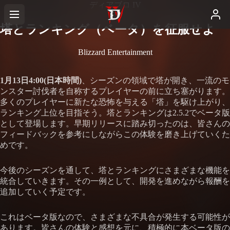
ディアブロ IV
塔とランキング（ベータ）を征服せよ
Blizzard Entertainment
1月13日
4:00(日本時間)
、シーズンの領域で塔が開き、一流のモ
ンスター討伐者を自称するプレイヤーの前に立ち塞がります。
多くのプレイヤーに新たな恐怖を与える「塔」を駆け上がり、
ランキング上位を目指そう。塔とランキングは2.5.2でベータ版
として登場します。早期リリースに踏み切ったのは、皆さんの
フィードバックを参考にしながらこの体験を磨き上げていくた
めです。
今後のシーズンを通して、塔とランキングにさまざまな機能を
統合していきます。その一例として、開発を進めながら報酬を
追加していく予定です。
これはベータ版なので、さまざまな不具合が発生する可能性が
あります。皆さんの体験と感想を元に、積極的に本ベータ版の