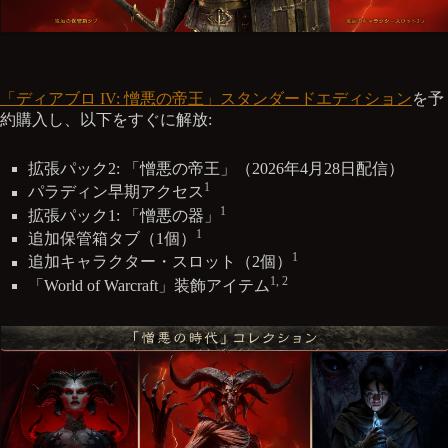
「ディアブロ IV: 憎悪の帝王」スタンダードエディション
を予
約購入し、以下をすぐに解放:
拡張パック2: 「憎悪の帝王」（2026年4月28日配信）
1
パラディン早期アクセス
1
拡張パック1: 「憎悪の器」
1
追加保管箱タブ（1個）
1
追加キャラクター・スロット（2個）
1, 2
「World of Warcraft」装飾アイテム