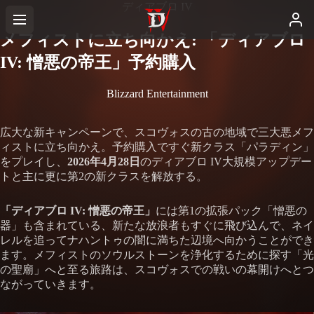
ディアブロ IV
メフィストに立ち向かえ: 「ディアブロ
IV: 憎悪の帝王」予約購入
Blizzard Entertainment
広大な新キャンペーンで、スコヴォスの古の地域で三大悪メフ
ィストに立ち向かえ。予約購入ですぐ新クラス「パラディン」
をプレイし、
2026年4月28日
のディアブロ IV大規模アップデー
トと主に更に第2の新クラスを解放する。
「ディアブロ IV: 憎悪の帝王」
には第1の拡張パック「憎悪の
器」も含まれている、新たな放浪者もすぐに飛び込んで、ネイ
レルを追ってナハントゥの闇に満ちた辺境へ向かうことができ
ます。メフィストのソウルストーンを浄化するために探す「光
の聖廟」へと至る旅路は、スコヴォスでの戦いの幕開けへとつ
ながっていきます。