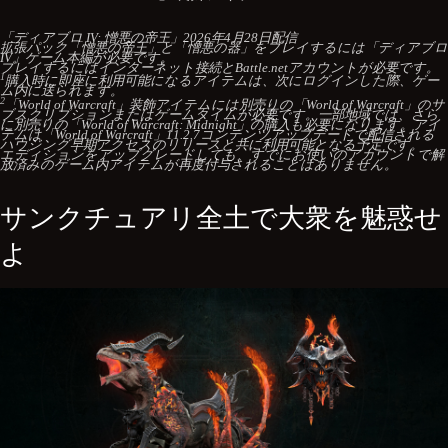
「ディアブロ IV: 憎悪の帝王」2026年4月28日配信
拡張パック「憎悪の帝王」と「憎悪の器」をプレイするには「ディアブロ
IV」ゲーム本編が必要です。
プレイするにはインターネット接続とBattle.​netアカウントが必要です。
1
購入時に即座に利用可能になるアイテムは、次にログインした際、ゲー
ム内に送られます。
2
「World of Warcraft」装飾アイテムには別売りの「World of Warcraft」のサ
ブスクリプションまたはゲームタイムが必要です。一部地域では、さら
に別売りの「World of Warcraft: Midnight」の購入も必要になります。アイ
テムは「World of Warcraft」11.2.7コンテンツアップデートで配信される
ハウジング早期アクセスのリリースと共に利用可能となる予定です。
エディションをアップグレードしても、すでにお使いのアカウントで解
放済みのゲーム内アイテムが再度付与されることはありません。
サンクチュアリ全土で大衆を魅惑せ
よ