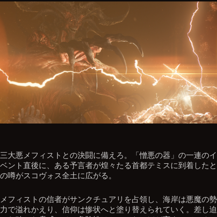
三大悪メフィストとの決闘に備えろ。「憎悪の器」の一連のイ
ベント直後に、ある予言者が煌々たる首都テミスに到着したと
の噂がスコヴォス全土に広がる。
メフィストの信者がサンクチュアリを占領し、海岸は悪魔の勢
力で溢れかえり、信仰は惨状へと塗り替えられていく。差し迫