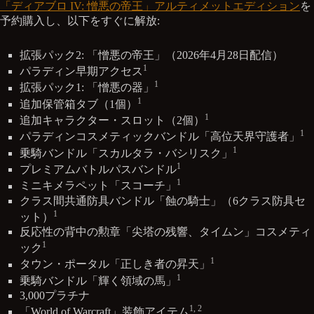
「ディアブロ IV: 憎悪の帝王」アルティメットエディション
を
予約購入し、以下をすぐに解放:
拡張パック2: 「憎悪の帝王」（2026年4月28日配信）
1
パラディン早期アクセス
1
拡張パック1: 「憎悪の器」
1
追加保管箱タブ（1個）
1
追加キャラクター・スロット（2個）
1
パラディンコスメティックバンドル「高位天界守護者」
1
乗騎バンドル「スカルタラ・バシリスク」
1
プレミアムバトルパスバンドル
1
ミニキメラペット「スコーチ」
クラス間共通防具バンドル「蝕の騎士」（6クラス防具セ
1
ット）
反応性の背中の勲章「尖塔の残響、タイムン」コスメティ
1
ック
1
タウン・ポータル「正しき者の昇天」
1
乗騎バンドル「輝く領域の馬」
3,000プラチナ
1, 2
「World of Warcraft」装飾アイテム