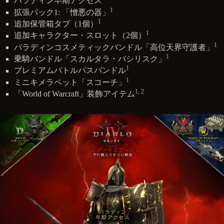
パラディン早期アクセス
1
拡張パック1: 「憎悪の器」
1
追加保管箱タブ（1個）
1
追加キャラクター・スロット（2個）
1
パラディンコスメティックバンドル「高位天界守護者」
1
乗騎バンドル「スカルタラ・バシリスク」
1
プレミアムバトルパスバンドル
1
ミニキメラペット「スコーチ」
1, 2
「World of Warcraft」装飾アイテム