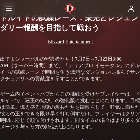
ディアブロ イモータル
ドルイドの試練レース：栄光とレジェン
ダリー報酬を目指して戦おう
Blizzard Entertainment
出でよシャーバルの守護者たち！
7月7日～7月23日3:00
AM（サーバー時間）まで
、「ディアブロ イモータル」のドル
イドの試練レースで時間を争う熾烈なダンジョンに挑んでサン
クチュアリへの貢献度を示すことができます。
ゲーム内イベントハブからこの挑戦を受けたプレイヤーは、ド
ルイドで「狂王の綻び」の強化版に挑むことになります。目標
は簡単。燃え盛る地獄の歩兵たちを蹴散らして、狂気に満ちた
彼らの王をできる限り早く打ち倒すだけ。プレイヤーはクリア
時間に応じて順位付けされます。同タイムの場合はより多くダ
メージを与えた方の順位が上になります。