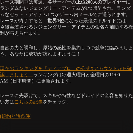
レース期間中は毎週、各サーバーの
上位200人のプレイヤー
に
ランダムなレジェンダリー・アイテムが1つ贈呈され、ランダ
ムなセット・アイテム1つがゲーム内メールでに送られます。
レースが終了すると、
世界1位
になった最強のドルイドには、
今後実装されるレジェンダリー・アイテムの命名を補助する権
利が与えられます。
自然の力と調和し、原始の感性を集約しつつ競争に臨みましょ
う。あなたに成功が訪れますように！
現在のランキングを「ディアブロ」の公式Xアカウントから確
認しましょう。
ランキングは毎週火曜日と金曜日の11:00
AM（日本時間）に更新されます。
レースに先駆けて、スキルや特性などドルイドの全容を知りた
い方は
こちらの記事
をチェック。
[規約と諸条件]