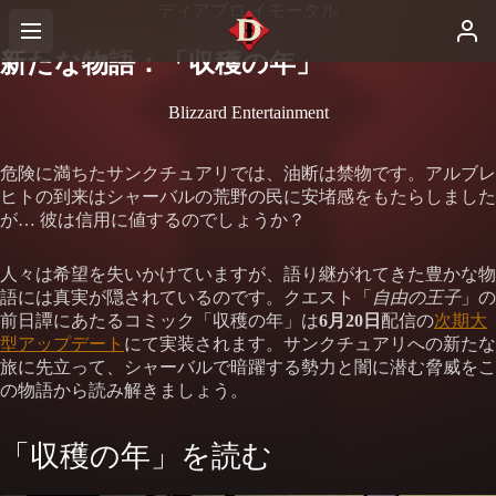
ディアブロ イモータル
新たな物語：「収穫の年」
Blizzard Entertainment
危険に満ちたサンクチュアリでは、油断は禁物です。アルブレ
ヒトの到来はシャーバルの荒野の民に安堵感をもたらしました
が… 彼は信用に値するのでしょうか？
人々は希望を失いかけていますが、語り継がれてきた豊かな物
語には真実が隠されているのです。クエスト「
自由の王子
」の
前日譚にあたるコミック「収穫の年」は
6月20日
配信の
次期大
型アップデート
にて実装されます。サンクチュアリへの新たな
旅に先立って、シャーバルで暗躍する勢力と闇に潜む脅威をこ
の物語から読み解きましょう。
「収穫の年」を読む