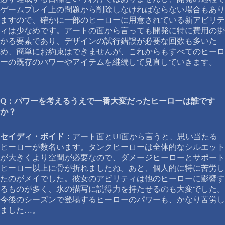
ゲームプレイ上の問題から削除しなければならない場合もあり
ますので、確かに一部のヒーローに用意されている新アビリテ
ィは少なめです。アートの面から言っても開発に特に費用の掛
かる要素であり、デザインの試行錯誤が必要な回数も多いた
め、簡単にお約束はできませんが、これからもすべてのヒーロ
ーの既存のパワーやアイテムを継続して見直していきます。
Q：パワーを考えるうえで一番大変だったヒーローは誰です
か？
セイディ・ボイド：
アート面とUI面から言うと、思い当たる
ヒーローが数名います。タンクヒーローは全体的なシルエット
が大きくより空間が必要なので、ダメージヒーローとサポート
ヒーロー以上に骨が折れましたね。あと、個人的に特に苦労し
たのがメイでした。彼女のアビリティは他のヒーローに影響す
るものが多く、氷の描写に説得力を持たせるのも大変でした。
今後のシーズンで登場するヒーローのパワーも、かなり苦労し
ました…。