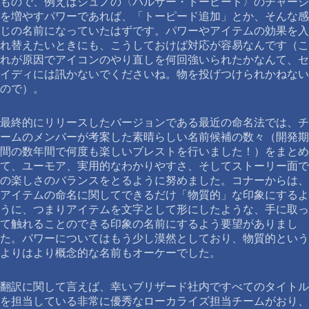
もので、例えばジュノの〈パルサー・トーピード〉のチャージ
を増やすパワーであれば、「トーピード追加」とか、そんな感
じの名前になっていたはずです。パワーやアイテムの効果を入
れ替えたいときにも、こうしておけば対応が容易なんです（こ
れが原因でアイコンのやり直しを何回強いられたかなんて、セ
イディには訊かないでくださいね。物を投げつけられかねない
ので）。
最終的にリリースしたバージョンである最近の命名法では、チ
ームのメンバーが考案した素晴らしい名前候補の数々（開発期
間の数年間で何度も楽しいブレストを行いました！）をまとめ
て、ユーモア、実用的なわかりやすさ、そしてストーリー面で
の楽しさのバランスをとるように努めました。コナーからは、
アイテムの命名に関してできるだけ「物質的」な印象にするよ
うに、つまりアイテムを文字として形にしたような、手に取っ
て触れることのできる印象の名前にするよう要望がありまし
た。パワーについてはもう少し漠然としており、物質的という
よりはより概念的な名前もオーケーでした。
翻訳に関して言えば、幸いブリザード社内ですべてのタイトル
を担当している非常に優秀なローカライズ担当チームがおり、