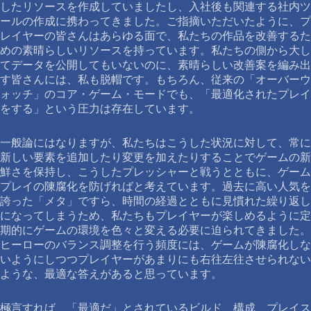
したリソースを作成していましたし、入社後も関連する社内ツ
ールの作成に携わってきました。ご指摘いただいたように、プ
レイヤーの皆さんはあらゆる面で、私たちの作品を改善するた
めの素晴らしいリソースを持っています。私たちの側から大し
てデータを公開してもいないのに、素晴らしい改善案を編み出
す皆さんには、私も脱帽です。もちろん、従来の「オーバーウ
ォッチ」のコア・ゲーム・モードでも、「最適化されたプレイ
をする」という圧力は存在しています。
一般論にはなりますが、私たちはこうした状況に対して、常に
新しい要素を追加したり変更を加えたりすることでゲームの新
鮮さを保持し、こうしたプレッシャーと戦うとともに、ゲーム
プレイの陳腐化を防げればと考えています。過去に高い人気を
誇った「メタ」ですら、時間の経過とともに見慣れた繰り返し
になってしまうため、私たちもプレイヤーが楽しめるように定
期的にゲームの環境を色々と変える必要に迫られてきました。
ヒーローのバランス調整を行う頻度には、ゲームが陳腐化しな
いようにしつつプレイヤーがあまりにも右往左往させられない
ような、最適な答えがあると思っています。
極言すれば、「最適だ」とされているビルド、構成、プレイス