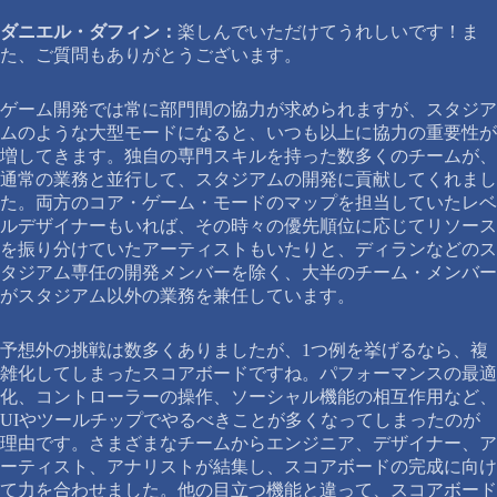
ダニエル・ダフィン：
楽しんでいただけてうれしいです！ま
た、ご質問もありがとうございます。
ゲーム開発では常に部門間の協力が求められますが、スタジア
ムのような大型モードになると、いつも以上に協力の重要性が
増してきます。独自の専門スキルを持った数多くのチームが、
通常の業務と並行して、スタジアムの開発に貢献してくれまし
た。両方のコア・ゲーム・モードのマップを担当していたレベ
ルデザイナーもいれば、その時々の優先順位に応じてリソース
を振り分けていたアーティストもいたりと、ディランなどのス
タジアム専任の開発メンバーを除く、大半のチーム・メンバー
がスタジアム以外の業務を兼任しています。
予想外の挑戦は数多くありましたが、1つ例を挙げるなら、複
雑化してしまったスコアボードですね。パフォーマンスの最適
化、コントローラーの操作、ソーシャル機能の相互作用など、
UIやツールチップでやるべきことが多くなってしまったのが
理由です。さまざまなチームからエンジニア、デザイナー、ア
ーティスト、アナリストが結集し、スコアボードの完成に向け
て力を合わせました。他の目立つ機能と違って、スコアボード