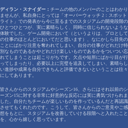
ディラン・スナイダー：
チームの他のメンバーのことはわかり
ませんが、私自身にとっては「オーバーウォッチ 2：スポット
ライト」での発表から今に至るまでのスタジアムの開発段階の
ひとつひとつが、実に素晴らしく、同時に信じられないような
体験でした。ゲーム開発において（というよりは、プロとして
の仕事のほとんどにおいてだと思います）、なにかしら目先の
ことにばかり注意を奪われてしまい、自分の仕事がどれだけ特
別なものであるかやどれだけ楽しいものであるかをついつい忘
れてしまうことは起こりがちです。欠点や短所にばかり目が行
ってしまったり、必要以上に完璧を追及してしまい、素晴らし
い進捗や成果を自分できちんと評価できないということは往々
にしてあります。
皆さんからのスタジアムやシーズン16、さらにはそれ以前のシ
ーズン15に対する非常に好意的な反応には実に勇気づけられま
した。自分たちチームが楽しいものを作っているんだと再認識
させてもくれたのです。こうして、皆さんからのご意見やご感
想をもとに、スタジアムを改善していける段階へと入れたこと
を、心から嬉しく思っています。