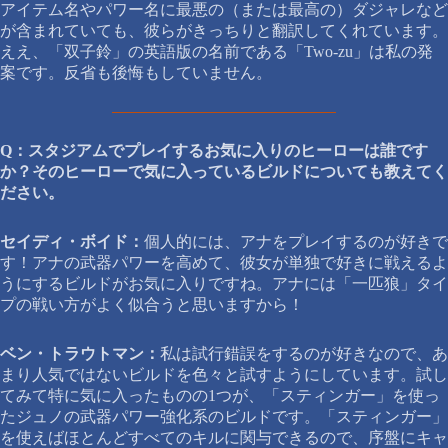
アイテム名やパワー名に最悪の（または最高の）ダジャレなど
が含まれていても、彼らがきっちりと翻訳してくれています。
ええ、「双子鈴」の英語版の名前である「Two-zu」は私の発
案です。反省も後悔もしていません。
Q：スタジアムでプレイするお気に入りのヒーローは誰です
か？そのヒーローで気に入っているビルドについても教えてく
ださい。
セイディ・ボイド：
個人的には、アナをプレイするのが好きで
す！アナの武器パワーを高めて、彼女が単独で好きに戦えるよ
うにするビルドがお気に入りですね。アナには「一匹狼」タイ
プの戦い方がよく似合うと思いますから！
ベン・トラウトマン：
私は試行錯誤をするのが好きなので、あ
まり人気ではないビルドを色々と試すようにしています。試し
てみて特に気に入ったものの1つが、「スティンガー」を使っ
たジュノの武器パワー強化系のビルドです。「スティンガー」
を使えばほとんどすべてのキルに関与できるので、序盤にキャ