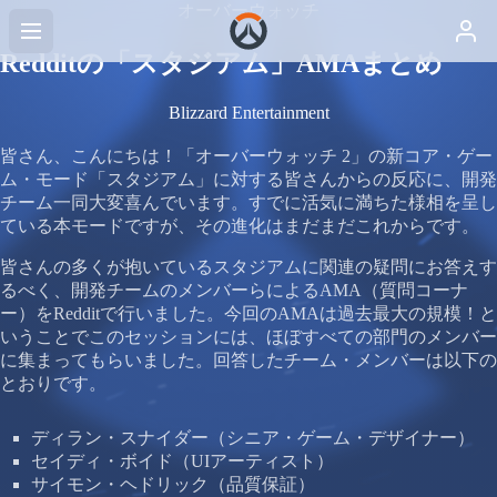
オーバーウォッチ
Redditの「スタジアム」AMAまとめ
Blizzard Entertainment
皆さん、こんにちは！「オーバーウォッチ 2」の新コア・ゲー
ム・モード「スタジアム」に対する皆さんからの反応に、開発
チーム一同大変喜んでいます。すでに活気に満ちた様相を呈し
ている本モードですが、その進化はまだまだこれからです。
皆さんの多くが抱いているスタジアムに関連の疑問にお答えす
るべく、開発チームのメンバーらによるAMA（質問コーナ
ー）をRedditで行いました。今回のAMAは過去最大の規模！と
いうことでこのセッションには、ほぼすべての部門のメンバー
に集まってもらいました。回答したチーム・メンバーは以下の
とおりです。
ディラン・スナイダー（シニア・ゲーム・デザイナー）
セイディ・ボイド（UIアーティスト）
サイモン・ヘドリック（品質保証）