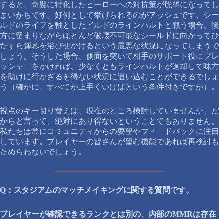
すると、奇襲に特化したヒーローへの対抗策が脆弱になってし
まいがちです。好例として挙げられるのがアッシュです。シー
ルドのライフを軸としたビルドのラインハルトと戦う場合、後
方に留まりながらほとんど破壊不可能なシールドに向かってひ
たすら弾幕を浴びせかけるという最悪な状況になってしまうで
しょう。そうした場合、側面を突いて相手のサポート役にプレ
ッシャーをかければ、少なくともラインハルトが退却して味方
を助けに行かざるを得ない状況に追い込むことができるでしょ
う（確かに、すべてが上手くいけばという条件付きですが）。
視点のキー切り替えは、現在のところ検討していませんが、だ
からと言って、絶対にあり得ないということでもありません。
私たちは常にコミュニティからの要望やフィードバックに注目
しています。プレイヤーの皆さんが望む機能であれば再検討も
ためらわないでしょう。
Q：スタジアムのマッチメイキングに関する質問です。
プレイヤーが確認できるランクとは別の、内部のMMRは存在