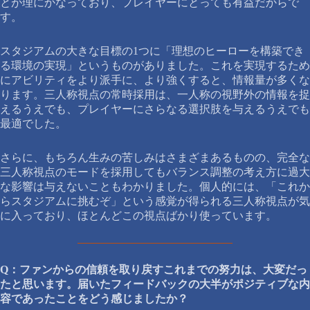
とが理にかなっており、プレイヤーにとっても有益だからで
す。
スタジアムの大きな目標の1つに「理想のヒーローを構築でき
る環境の実現」というものがありました。これを実現するため
にアビリティをより派手に、より強くすると、情報量が多くな
ります。三人称視点の常時採用は、一人称の視野外の情報を捉
えるうえでも、プレイヤーにさらなる選択肢を与えるうえでも
最適でした。
さらに、もちろん生みの苦しみはさまざまあるものの、完全な
三人称視点のモードを採用してもバランス調整の考え方に過大
な影響は与えないこともわかりました。個人的には、「これか
らスタジアムに挑むぞ」という感覚が得られる三人称視点が気
に入っており、ほとんどこの視点ばかり使っています。
Q：ファンからの信頼を取り戻すこれまでの努力は、大変だっ
たと思います。届いたフィードバックの大半がポジティブな内
容であったことをどう感じましたか？