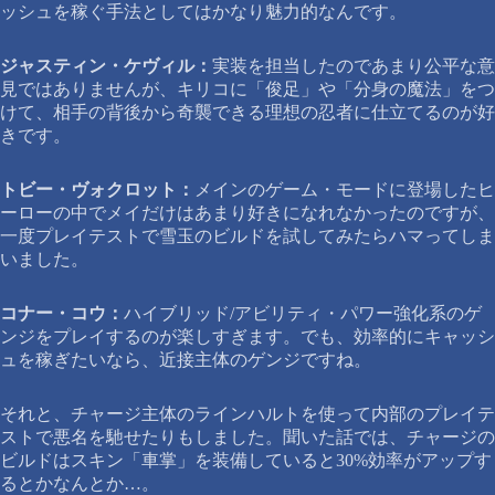
ッシュを稼ぐ手法としてはかなり魅力的なんです。
ジャスティン・ケヴィル：
実装を担当したのであまり公平な意
見ではありませんが、キリコに「俊足」や「分身の魔法」をつ
けて、相手の背後から奇襲できる理想の忍者に仕立てるのが好
きです。
トビー・ヴォクロット：
メインのゲーム・モードに登場したヒ
ーローの中でメイだけはあまり好きになれなかったのですが、
一度プレイテストで雪玉のビルドを試してみたらハマってしま
いました。
コナー・コウ：
ハイブリッド/アビリティ・パワー強化系のゲ
ンジをプレイするのが楽しすぎます。でも、効率的にキャッシ
ュを稼ぎたいなら、近接主体のゲンジですね。
それと、チャージ主体のラインハルトを使って内部のプレイテ
ストで悪名を馳せたりもしました。聞いた話では、チャージの
ビルドはスキン「車掌」を装備していると30%効率がアップす
るとかなんとか…。