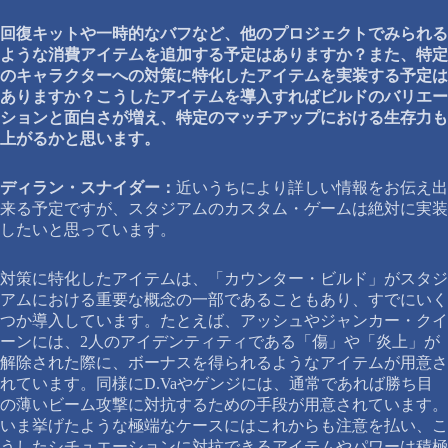
回復キットや一時的なバフなど、他のプロジェクトでみられる
ような消費アイテムを追加する予定はありますか？また、特定
のキャラクターへの対策に特化したアイテムを実装する予定は
ありますか？こうしたアイテムを導入すればビルドのバリエー
ションと面白さが増え、特定のマッチアップにおける生存力も
上がるかと思います。
ディラン・スナイダー：
近いうちにより詳しい情報をお伝え出
来る予定ですが、スタジアムのカスタム・ゲームは絶対に実装
したいと思っています。
対策に特化したアイテムは、「カウンター・ビルド」がスタジ
アムにおける重要な概念の一部であることもあり、すでにいく
つか導入しています。たとえば、アッシュやジャンカー・クイ
ーンには、2人のアイデンティティである「傷」や「炎上」が
解除された際に、ボーナスを得られるようなアイテムが用意さ
れています。同様にD.Vaやゲンジには、通常であれば勝ち目
の薄いビーム攻撃に対抗するための手段が用意されています。
いま挙げたような極端なケースにはこれからも注意を払い、こ
うしたシチュエーションに対抗できるアイテムやパワーは積極