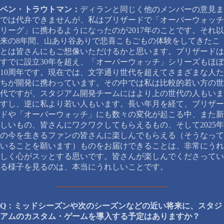
ベン・トラウトマン：
ディランと同じく他のメンバーの意見ま
では代弁できませんが、私はブリザードで「オーバーウォッチ
リーグ」に携わるようになったのが2017年のことです。それ以
来の8年間、山あり谷ありで悲喜こもごもの体験をしてきたこ
とは皆さんにもご想像いただけるかと思います。ブリザードは
すでに設立30年を超え、「オーバーウォッチ」シリーズもほぼ
10周年です。現在では、文字通り世代を超えてさまざまな人た
ちが開発に携わっています。その中では私は比較的若い方の世
代ですが、スタジアム開発チームにはより上の世代の人もいま
すし、逆に私より若い人もいます。長い年月を経て、ブリザー
ドや「オーバーウォッチ」にも数々の変化が起こる中、また新
しいもの、皆さんにワクワクしてもらえるもの、そして2025年
の今を生きるファンの皆さんに楽しんでもらえる（そうなって
いることを願います）ものをお届けできることは、非常にうれ
しく心がスッとする思いです。皆さんが楽しんでくださってい
る様子を見るのは、本当にうれしいことです。
Q：ミッドシーズンや次のシーズンなどの近い将来に、スタジ
アムのカスタム・ゲームを導入する予定はありますか？