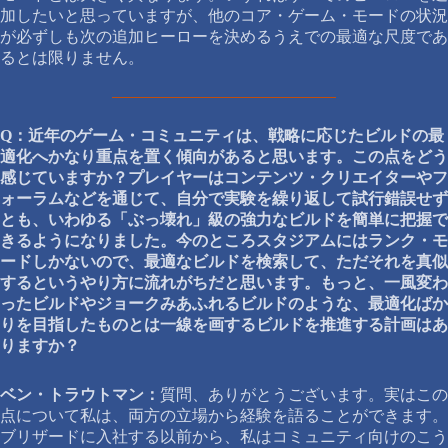
加したいと思っていますが、他のコア・ゲーム・モードの状況
が必ずしも次の追加ヒーローを決めるうえでの最適な尺度であ
るとは限りません。
Q：近年のゲーム・コミュニティは、戦略に応じたビルドの最
適化へかなり重点を置く傾向があると思います。この点をどう
感じていますか？プレイヤーはコンテンツ・クリエイターやフ
ォーラムなどを通じて、自分で実験を繰り返して試行錯誤せず
とも、いわゆる「ぶっ壊れ」級の強力なビルドを簡単に把握で
きるようになりました。今のところスタジアムにはランク・モ
ードしかないので、最適なビルドを検索して、ただそれを真似
するというやり方に流れがちだと思います。もっと、一風変わ
ったビルドやジョークみあふれるビルドのような、最適化ばか
りを目指したものとは一線を画するビルドを推進する計画はあ
りますか？
ベン・トラウトマン：
質問、ありがとうございます。実はこの
点について私は、両方の立場から経験を語ることができます。
ブリザードに入社する以前から、私はコミュニティ向けのこう