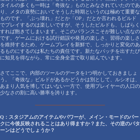
タイルの多くも一時は「奇抜な」ものとみなされていたのであ
り、メタの衰勢においてそうした時期というのは極めて重要な
ものです。「ぶっ壊れ」だとか「OP」だとか言われるビルド
でプレイするのは楽しいですが、そうしたビルドも、しばらく
すれば飽きてしまいます。そこのバランスこそが難しい点なの
です。ゲームにおける試行錯誤や発見の楽しさ、習得の楽しさ
を維持するため、ゲームプレイを新鮮で、しっかりと変化のあ
るものにするのは私たちの責任です。新たなパッチを出すたび
に知見を得ながら、常に全身全霊で取り組んでいます。
さてここで、内部のツールのデータを1つ明かしておきましょ
う。「奇抜な」ビルドがあるかどうかは別として、ルシオは、
あまり人気を博してはいない一方で、使用プレイヤーの人口の
少なさの割に高い勝率を誇ります。
Q：スタジアムのアイテムやパワーが、メイン・モードのパー
クに今後反映されることはあり得ますか？また、その逆のパタ
ーンはどうでしょうか？