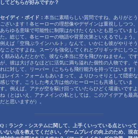
してどちらが好みですか？
セイディ・ボイド：
本当に素晴らしい質問ですね、ありがとう
ございます！各ヒーローの理想像やデザインは重視ししつつ、
あらゆる意味で可能性に制限はかけたくないとも思っていまし
た。総じて、各ヒーローの物語や背景次第といえるでしょう。
例えば「空飛ぶラインハルト」なんて、いかにも彼がやりそう
なことですよね。スーツを強化してくれとブリギッテにしつこ
く頼み込んだとかで、彼なら本当に空を飛びかねません。です
が、彼は大げさなほどに活気に満ち溢れた個性の人物です。そ
れに対して、リーパー（こちらも飛行能力を持ってはいます）
はレイス・フォームもあいまって、よりひっそりとして隠密な
感じです。こうした考え方は他のヒーローにも共通していま
す。例えば、アナが空を駆け回っていたらひどく場違いですよ
ね（とはいえ、アナメインの私としては、このアイデアも最高
だと思いますが）。
Q：ランク・システムに関して、上手くいっている点といって
いない点を教えてください。ゲームプレイの向上のため、現在