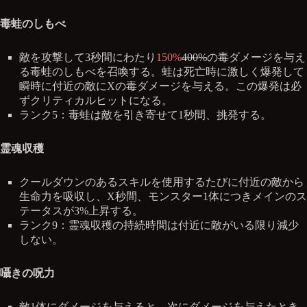
毒蛙のしもべ
敵を攻撃して3秒間にわたり
150%
400%
の毒ダメージを与え
る毒蛙のしもべを召喚する。蛙は死亡時に激しく爆発して
瞬時に付近の敵にXの毒ダメージを与える。この爆発は必
ずクリティカルヒットになる。
ランク5：毒蛙は敵を引き寄せて1秒間、挑発する。
霊魂収穫
クールダウンのあるスキルを使用するたびに付近の敵から
生命力を吸収し、X秒間、モンスター1体につきメインのス
テータスが3%上昇する。
ランク9：霊魂収穫の持続時間は付近に敵がいる限り減少
しない。
囁きの呪力
敵1体にダメージを与えると、次にダメージを与えたとき