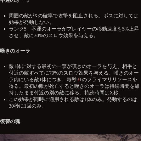
不運のオーラ
周囲の敵がXの確率で攻撃を阻止される。ボスに対しては
効果が発動しない。
ランク5：不運のオーラがプレイヤーの移動速度を5%上昇
させ、敵に30%のスロウ効果を与える。
嘆きのオーラ
敵1体に対する最初の一撃が嘆きのオーラを与え、相手と
付近の敵すべてに70%のスロウ効果を与える。嘆きのオー
ラ内にいる敵1体につき、毎秒
3
1
のプライマリリソースを
得る。最初の敵が死亡すると嘆きのオーラは持続時間を維
持したまま付近の別の敵に移る。持続時間はX秒。
この効果が同時に適用される敵は1体のみ。発動するのは
30秒に1回のみ。
復讐の魂