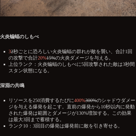
火炎蝙蝠のしもべ
3
2
秒ごとに恐ろしい火炎蝙蝠の群れが敵を襲い、合計1回
の攻撃で合計
20%
15%
の火炎ダメージを与える。
上位ランク：火炎蝙蝠のしもべに5回攻撃された敵は3秒間
スタン状態になる。
深淵の共鳴
リソースを250消費するたびに
400%
300%
のシャドウダメー
ジを与える爆発を起こす。直前の爆発から10秒以内に発動
された爆発は範囲とダメージが130%増加する。この効果
は最大3回まで蓄積する。
ランク10：3回目の爆発は爆発前に敵を引き寄せる。