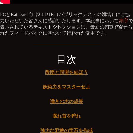
PCとBattle.net向け2.1 PTR（パブリックテストの領域）にご協
力いただいた皆さんに感謝いたします。本記事において
赤字
で
表示されているテキストやセクションは、最新のPTRで寄せら
れたフィードバックに基づいて行われた変更です。
目次
教団と同盟を結ぼう
妖術力をマスターせよ
囁きの木の成長
腐れ首を狩れ
強力な邪教の宝石を作成