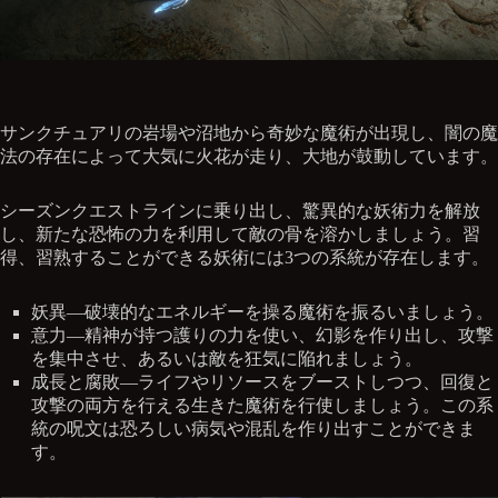
サンクチュアリの岩場や沼地から奇妙な魔術が出現し、闇の魔
法の存在によって大気に火花が走り、大地が鼓動しています。
シーズンクエストラインに乗り出し、驚異的な妖術力を解放
し、新たな恐怖の力を利用して敵の骨を溶かしましょう。習
得、習熟することができる妖術には3つの系統が存在します。
妖異—破壊的なエネルギーを操る魔術を振るいましょう。
意力—精神が持つ護りの力を使い、幻影を作り出し、攻撃
を集中させ、あるいは敵を狂気に陥れましょう。
成長と腐敗—ライフやリソースをブーストしつつ、回復と
攻撃の両方を行える生きた魔術を行使しましょう。この系
統の呪文は恐ろしい病気や混乱を作り出すことができま
す。