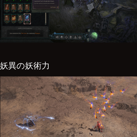
妖異の妖術力