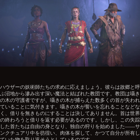
ハウザーの妖術師たちの求めに応えましょう。彼らは故郷と呼
ぶ沼地から滲み出す深い魔法と結ばれた教団です。教団は囁き
の木の守護者ですが、囁きの木が捕らえた数多くの首が失われ
ていることに気付きます。囁きの木が誓いを忘れることなどな
く、借りを無きものにすることは決してありません。首は世界
の終わろうと借りを返す必要があるのです。しかし、この失踪
した首たちは自由の身となり、独自の狩りを始めました――サ
ンクチュアリ中を彷徨い、肉体を探して、かつて自分が所有し
ていた物を取り返そうとしているのです。