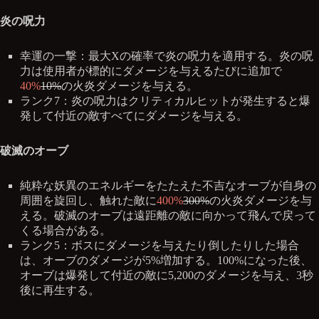
炎の呪力
幸運の一撃：最大Xの確率で炎の呪力を適用する。炎の呪
力は使用者が標的にダメージを与えるたびに追加で
40%
10%
の火炎ダメージを与える。
ランク7：炎の呪力はクリティカルヒットが発生すると爆
発して付近の敵すべてにダメージを与える。
破滅のオーブ
純粋な妖異のエネルギーをたたえた不吉なオーブが自身の
周囲を旋回し、触れた敵に
400%
300%
の火炎ダメージを与
える。破滅のオーブは遠距離の敵に向かって飛んで戻って
くる場合がある。
ランク5：ボスにダメージを与えたり倒したりした場合
は、オーブのダメージが5%増加する。100%になった後、
オーブは爆発して付近の敵に5,200のダメージを与え、3秒
後に再生する。