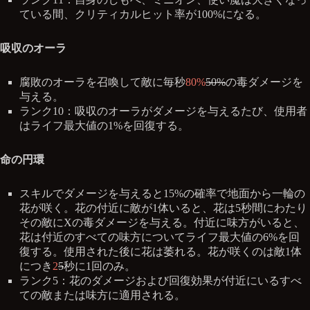
ている間、クリティカルヒット率が100%になる。
吸収のオーラ
腐敗のオーラを召喚して敵に毎秒
80%
50%
の毒ダメージを
与える。
ランク10：吸収のオーラがダメージを与えるたび、使用者
はライフ最大値の1%を回復する。
命の円環
スキルでダメージを与えると15%の確率で地面から一輪の
花が咲く。花の付近に敵が1体いると、花は5秒間にわたり
その敵にXの毒ダメージを与える。付近に味方がいると、
花は付近のすべての味方についてライフ最大値の6%を回
復する。使用された後に花は萎れる。花が咲くのは敵1体
につき
2
5
秒に1回のみ。
ランク5：花のダメージおよび回復効果が付近にいるすべ
ての敵または味方に適用される。