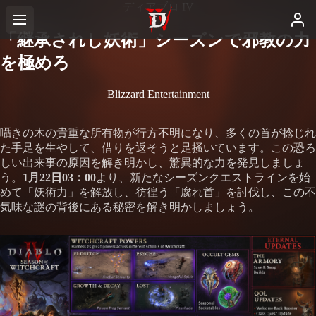
ディアブロ IV
「継承されし妖術」シーズンで邪教の力
を極めろ
Blizzard Entertainment
囁きの木の貴重な所有物が行方不明になり、多くの首が捻じれ
た手足を生やして、借りを返そうと足掻いています。この恐ろ
しい出来事の原因を解き明かし、驚異的な力を発見しましょ
う。
1月22日03：00
より、新たなシーズンクエストラインを始
めて「妖術力」を解放し、彷徨う「腐れ首」を討伐し、この不
気味な謎の背後にある秘密を解き明かしましょう。