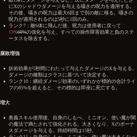
にXのシャドウダメージを与える囁きの呪力を適用する。
その後、囁きの呪力は最大6回まで別の敵に移る。囁きの
呪力が適用されるのは5秒に1回のみ。
ランク7：敵6体に飛んだ後、呪力は使用者に戻って
15%
60%
の強化を与え、すべての操作障害効果と負のステ
ータスを除去する。
腐敗増強
妖術効果が5秒間にわたって与えたダメージのXを与える。
ダメージの種類はクラスに基づいて決定する。
ランク10：継続ダメージ効果のいずれかが標的の合計ライ
フの85%を超えると、その標的は即座に死亡する。
増大
奥義スキル使用後、自身のしもべ、ミニオン、使い魔が闇
の魔法で満たされて強化される。大きくなり、Xのボーナ
スダメージを与える。持続時間は15秒。
ランク11：自身のしもべ、ミニオン、使い魔は大きくなっ