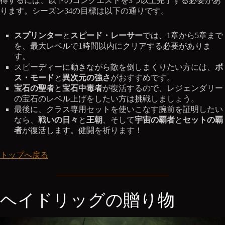
得するには、以下のコンクエストを3つ以上完了する必要があ
ります。シーズン34の目標は以下の通りです。
スプリンター
と
スピード・レーサー
では、1章から5章まで
を、最大レベルで1時間以内にクリアする必要がありま
す。
スピーディーに動きながら敵を倒しまくりたい方には、
ボ
ス・モード
と
異次元の強さ
がおすすめです。
宝石の聖者
と
宝石中毒者
が復活するので、レジェンダリー
の宝石のレベル上げをしたい方は挑戦しましょう。
最後に、クラス専用セットを使いこなす腕前を証明したい
なら、
戦いの日々
と
王朝
、そして
宇宙の覇者
と
セットの覇
者
が復活します。健闘を祈ります！
トップへ戻る
ヘイドリッグの贈り物