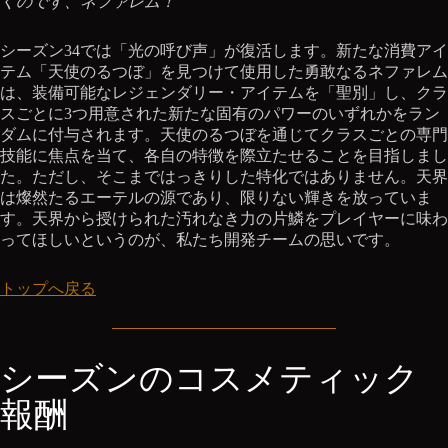
くのです、ネファレム！
シーズン34では「光の呼び声」が復活します。新たな消費アイ
テム「天使のるつぼ」を見つけて使用した勇敢なるネファレム
は、装備可能なレジェンダリー・アイテムを「聖別」し、クラ
スごとに3つ用意された新たな固有のパワーのいずれかをラン
ダムに付与されます。天使のるつぼを通じてクラスごとの専門
技能に焦点を当て、各自の特徴を際立たせることを目指しまし
た。ただし、そこまではっきりした特化ではありません。天界
は燦然たるエーテルの源であり、限りない輝きを放っていま
す。天界から授けられた汚れなき力の片鱗をプレイヤーに味わ
ってほしいというのが、私たち開発チームの思いです。
トップへ戻る
シーズンのコスメティック
報酬