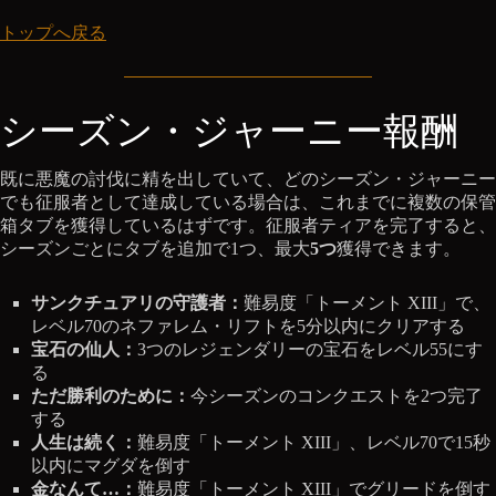
トップへ戻る
シーズン・ジャーニー報酬
既に悪魔の討伐に精を出していて、どのシーズン・ジャーニー
でも征服者として達成している場合は、これまでに複数の保管
箱タブを獲得しているはずです。征服者ティアを完了すると、
シーズンごとにタブを追加で1つ、最大
5つ
獲得できます。
サンクチュアリの守護者：
難易度「トーメント XIII」で、
レベル70のネファレム・リフトを5分以内にクリアする
宝石の仙人：
3つのレジェンダリーの宝石をレベル55にす
る
ただ勝利のために：
今シーズンのコンクエストを2つ完了
する
人生は続く：
難易度「トーメント XIII」、レベル70で15秒
以内にマグダを倒す
金なんて…：
難易度「トーメント XIII」でグリードを倒す