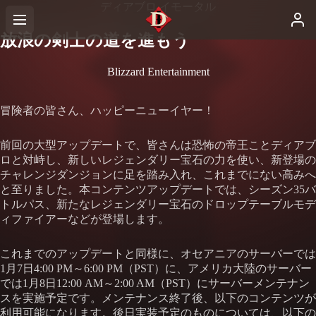
ディアブロ イモータル
放浪の剣士の道を進もう
Blizzard Entertainment
冒険者の皆さん、ハッピーニューイヤー！
前回の大型アップデートで、皆さんは恐怖の帝王ことディアブ
ロと対峙し、新しいレジェンダリー宝石の力を使い、新登場の
チャレンジダンジョンに足を踏み入れ、これまでにない高みへ
と至りました。本コンテンツアップデートでは、シーズン35バ
トルパス、新たなレジェンダリー宝石のドロップテーブルモデ
ィファイアーなどが登場します。
これまでのアップデートと同様に、オセアニアのサーバーでは
1月7日4:00 PM～6:00 PM（PST）に、アメリカ大陸のサーバー
では1月8日12:00 AM～2:00 AM（PST）にサーバーメンテナン
スを実施予定です。メンテナンス終了後、以下のコンテンツが
利用可能になります。後日実装予定のものについては、以下の