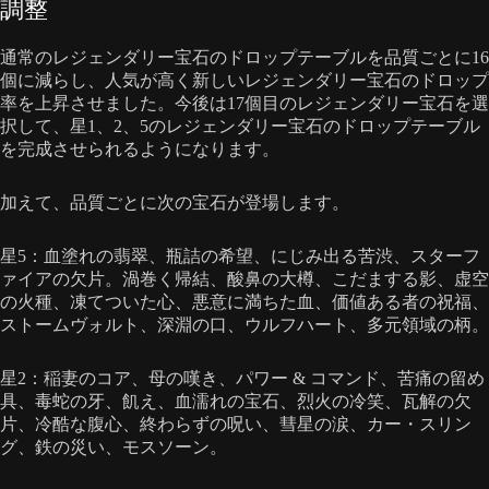
調整
通常のレジェンダリー宝石のドロップテーブルを品質ごとに16
個に減らし、人気が高く新しいレジェンダリー宝石のドロップ
率を上昇させました。今後は17個目のレジェンダリー宝石を選
択して、星1、2、5のレジェンダリー宝石のドロップテーブル
を完成させられるようになります。
加えて、品質ごとに次の宝石が登場します。
星5：血塗れの翡翠、瓶詰の希望、にじみ出る苦渋、スターフ
ァイアの欠片。渦巻く帰結、酸鼻の大樽、こだまする影、虚空
の火種、凍てついた心、悪意に満ちた血、価値ある者の祝福、
ストームヴォルト、深淵の口、ウルフハート、多元領域の柄。
星2：稲妻のコア、母の嘆き、パワー & コマンド、苦痛の留め
具、毒蛇の牙、飢え、血濡れの宝石、烈火の冷笑、瓦解の欠
片、冷酷な腹心、終わらずの呪い、彗星の涙、カー・スリン
グ、鉄の災い、モスソーン。