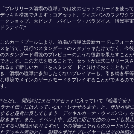
「プレリリース酒場の喧嘩」では次のセットのカードを使って
デッキを構築できます：コアセット、ウィズバンのワクワクワ
ークショップ、大ピンチ！パイレーツ・パラダイス、暗黒宇宙
ドラナイ伝*
このカードプールにより、酒場の喧嘩は最新カードにフォーカ
スを当て、現行のスタンダードのメタデッキだけでなく、今後
のスタンダード環境のプレビューのような役割を果たすことが
できます。この方法を取ることで、セットが正式にリリースさ
れるまで新しいカードをスタンダードと分けておくこともで
き、酒場の喧嘩に参加したくないプレイヤーも、引き続き平等
な環境でメインのゲームモードをプレイすることができるので
す。
*ただし、開始時にまだコアセットに入っていて「暗黒宇宙ド
ラナイ伝」には入っていない「レナサル太子」と、使用可能に
すると趣旨に反してしまう「デッキルカーナ・ウィズバン」を
除きます。また、イベント中、必要に応じて他のカードも禁止
にする可能性がありますが、その場合はそれらのカードが入っ
たデッキを無効とし、影響を受けたプレイヤーにはその挑戦の