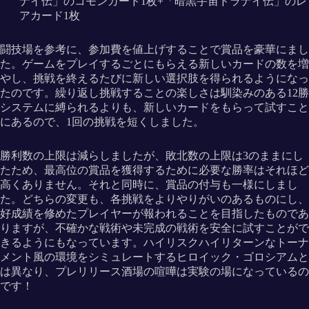
ナイ伝」のコモンカード1枚+「暗黒宇宙ドラナイ伝」のレ
アカード1枚
闘技場を参考に、参加費を値上げすることで賞品を豪華にまし
た。ゲームをプレイするごとにもらえる新しいカードの数を増
やし、挑戦を終えるたびに新しい選択肢を得られるようになっ
たのです。繰り返し挑戦することの楽しさは馴染みのある12勝
システムに縛られるよりも、新しいカードをもらって試すこと
にあるので、1回の挑戦を短くしました。
勝利数の上限は減らしましたが、敗北数の上限は3のままにし
たため、最高位の賞品を獲得するために必要な勝率はそれほど
高くありません。それと同時に、賞品の付与も一様にしまし
た。どちらの変更も、各挑戦をよりやりがいのあるものにし、
好成績を修めたプレイヤーが報われることを目指したものであ
りますが、不確かな戦術や未完成の戦術を安全に試すことがで
きるようにもなっています。ハイリスクハイリターンなトーナ
メント風の環境をシミュレートするヒロイック・ゴロシアムと
は異なり、プレリリース酒場の喧嘩は実験の場になっているの
です！