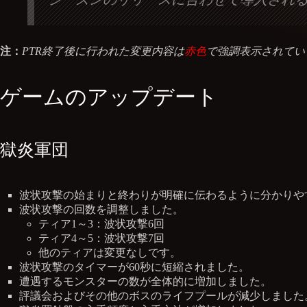
注：
PTR終了後に行われた変更内容は
赤色
で強調表示されてい
ゲームのアップデート
獄炎軍団
波状攻撃の始まりと終わりが明確に伝わるように分かりや
波状攻撃の回数を調整しました。
ティア1～3：波状攻撃6回
ティア4～5：波状攻撃7回
他のティアは変更なしです。
波状攻撃のタイマーが60秒に短縮されました。
遭遇するモンスターの数が全体的に増加しました。
評議会およびその他のボスのライフプールが減少しました