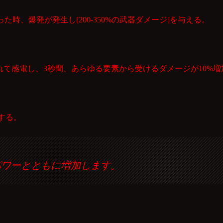
時、爆発が発生し[200-350%の武器ダメージ]を与える。
せられて感電し、3秒間、あらゆる要素から受けるダメージが10%
得する。
パワーとともに増加します。