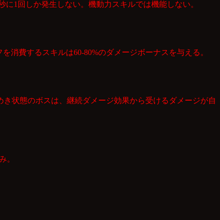
] 秒に1回しか発生しない。機動力スキルでは機能しない。
フを消費するスキルは60-80%のダメージボーナスを与える。
ろめき状態のボスは、継続ダメージ効果から受けるダメージが自
のみ。