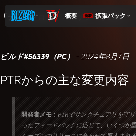
「ディアブロ IV」パッチノート1.5.0
ビルド#56339（PC）
- 2024年8月7日
PTRからの主な変更内容
開発者メモ：
PTRでサンクチュアリを守
ったフィードバックに応じて、いくつか
シーズンのリリースに合わせて導入され