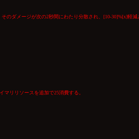
のダメージが次の2秒間にわたり分散され、[10-30]%[x]軽
プライマリリソースを追加で25消費する。