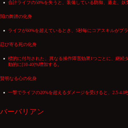
合計ライフの50%を失うと、装備している防御、遁走、妖気
闇の舞踏の化身
ライフが60%を超えているとき、5秒毎にコアスキルがプライ
忍び寄る死の化身
標的に付与された、異なる操作障害効果1つごとに、継続ダ
動的に[10-40]%増加する。
賢明なる心の化身
一撃でライフの20%を超えるダメージを受けると、2.5-4
バーバリアン