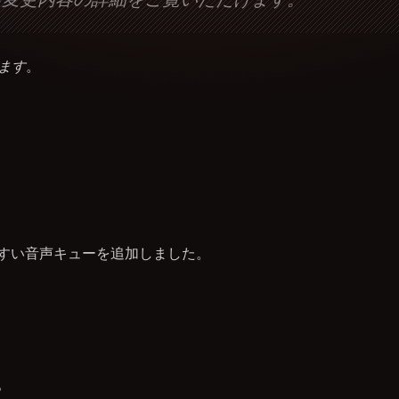
ます
。
すい音声キューを追加しました。
。