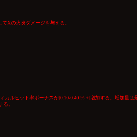
してXの火炎ダメージを与える。
ット率ボーナスが[0.10-0.40]%[+]増加する。増加量は最大
加する。