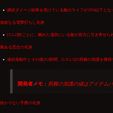
継続ダメージ効果を受けている敵のライフが35%以下となった
放縦なる電撃打ちし化身
[3.5-2]秒ごとに、離れた場所にいる敵が前方に引き寄
棘ある思念の化身
連続発動中とその後の3秒間、[1.0-2.5]の荊棘の加護を獲
開発者メモ：
荊棘の加護の値はアイテム
抜かりない手際の化身