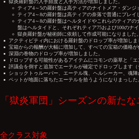
獄炎羅針盤の入手頻度と入手方法が増加しました。
ティア4～5の羅針盤は高ティアのナイトメア・ダンジ
ティア4～8の羅針盤は高ティアの奈落で普通にプレイ
ティア4～8の羅針盤はヘルタイドやこれらのティアの
盤はヘルタイドと、それぞれティア75および100の
獄炎羅針盤が秘術師に依頼して作成可能になりました
アクティビティ内における羅針盤のドロップ率が増加しま
宝箱からの報酬が大幅に増加して、すべての宝箱の価格が
深淵の巻物のドロップ率が増加しました。
ドロップする可能性があるアイテムにコモンの薬草と「エ
評議会を倒すと追加でエーテルが確定でドロップします（
ショックトゥルーパー、エーテル塊、ヘルシーカー、魂陣
ペットが地面に落ちたエーテルを拾うようになりまっした
「獄炎軍団」シーズンの新たな
全クラス対象