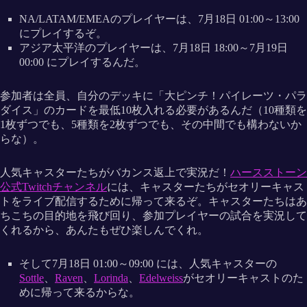
NA/LATAM/EMEAのプレイヤーは、7月18日 01:00～13:00
にプレイするぞ。
アジア太平洋のプレイヤーは、7月18日 18:00～7月19日
00:00 にプレイするんだ。
参加者は全員、自分のデッキに「大ピンチ！パイレーツ・パラ
ダイス」のカードを最低10枚入れる必要があるんだ（10種類を
1枚ずつでも、5種類を2枚ずつでも、その中間でも構わないか
らな）。
人気キャスターたちがバカンス返上で実況だ！
ハースストーン
公式Twitchチャンネル
には、キャスターたちがセオリーキャス
トをライブ配信するために帰って来るぞ。キャスターたちはあ
ちこちの目的地を飛び回り、参加プレイヤーの試合を実況して
くれるから、あんたもぜひ楽しんでくれ。
そして7月18日 01:00～09:00 には、人気キャスターの
Sottle
、
Raven
、
Lorinda
、
Edelweiss
がセオリーキャストのた
めに帰って来るからな。