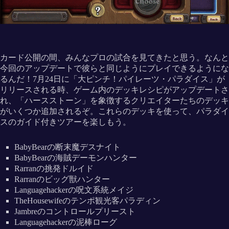
カード公開の間、みんなプロの試合を見てきたと思う。なんと
今回のアップデートで彼らと同じようにプレイできるようにな
るんだ！7月24日に「大ピンチ！パイレーツ・パラダイス」が
リリースされる時、ゲーム内のデッキレシピがアップデートさ
れ、「ハースストーン」を象徴するクリエイターたちのデッキ
がいくつか追加されるぞ。これらのデッキを使って、パラダイ
スのガイド付きツアーを楽しもう。
BabyBearの断末魔デスナイト
BabyBearの海賊デーモンハンター
Rarranの挑発ドルイド
Rarranのビッグ獣ハンター
Languagehackerの呪文系統メイジ
TheHousewifeのテンポ観光客パラディン
Jambreのコントロールプリースト
Languagehackerの泥棒ローグ