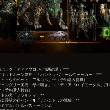
パック「ディアブロ IV: 憎悪の器」***
ピリットボーン防具「ナハントゥ ヴェールウォーカー」***
キヒョウのペット「アルコル」**（予約購入特典）
ジェンダリー宝石「母の嘆き」（「ディアブロ イモータル」用
**（予約購入特典）
ットの犬「フラルティ」**
騎＆乗騎の鎧バンドル「ナハントゥの戦猫」**
レミアムバトルパストークンx1