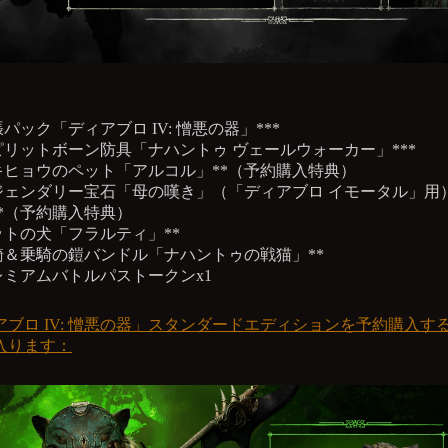
パック「ディアブロ IV: 憎悪の器」***
ピリットボーン防具「ナハントゥ ヴェールウォーカー」***
キヒョウのペット「アルコル」**（予約購入特典）
ジェンダリー宝石「母の嘆き」（「ディアブロ イモータル」用
**（予約購入特典）
ットの犬「フラルティ」**
騎＆乗騎の鎧バンドル「ナハントゥの戦猫」**
レミアムバトルパストークンx1
アブロ IV: 憎悪の器」スタンダードエディションを予約購入す
入ります：