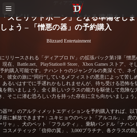
ディアブロ IV
「スピリットボーン」となる準備をしま
しょう – 「憎悪の器」の予約購入
Blizzard Entertainment
8日にリリースされる「ディアブロ IV」の拡張パック第1弾「憎
在、Battle.net、PlayStation® Store、Xbox Games ストア、
amで予約購入可能です。ナハントゥのジャングルの奥深くで、ネ
中、彼女の旅に“同行”しているメフィストの悪意によって苦し
。あるいはすでに手遅れかもしれませんが、待ち受ける恐怖を
魂を救いましょう。全く新しいクラスの能力を駆使して危険な
き、そこに潜む恐ろしい力を持った存在に立ち向かいましょう
の器™」のアルティメットエディションを予約購入すれば、以
即座に解放できます*：ユキヒョウのペット「アルコル」、虎
ーリャ」、犬のペット「フラルティ」、乗騎バンドル「ナハン
*、コスメティック「信仰の翼」、3,000プラチナ、各クラスの
。