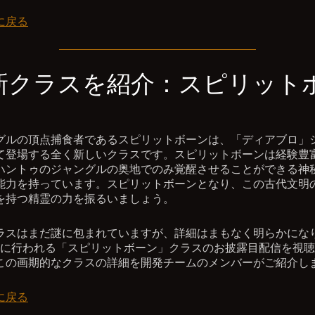
に戻る
新クラスを紹介：スピリット
グルの頂点捕食者であるスピリットボーンは、「ディアブロ」
て登場する全く新しいクラスです。スピリットボーンは経験豊
ハントゥのジャングルの奥地でのみ覚醒させることができる神
能力を持っています。スピリットボーンとなり、この古代文明
を持つ精霊の力を振るいましょう。
ラスはまだ謎に包まれていますが、詳細はまもなく明らかにな
に行われる「スピリットボーン」クラスのお披露目配信を視聴
この画期的なクラスの詳細を開発チームのメンバーがご紹介し
に戻る