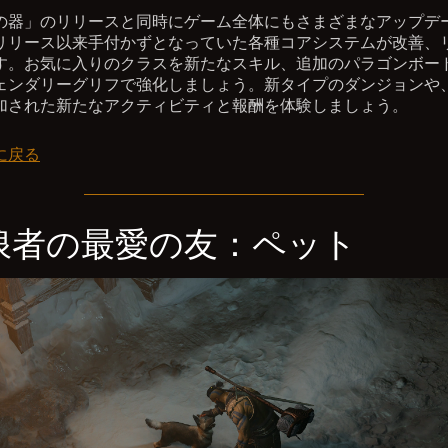
の器」のリリースと同時にゲーム全体にもさまざまなアップデ
リリース以来手付かずとなっていた各種コアシステムが改善、
す。お気に入りのクラスを新たなスキル、追加のパラゴンボー
ェンダリーグリフで強化しましょう。新タイプのダンジョンや
加された新たなアクティビティと報酬を体験しましょう。
に戻る
浪者の最愛の友：ペット