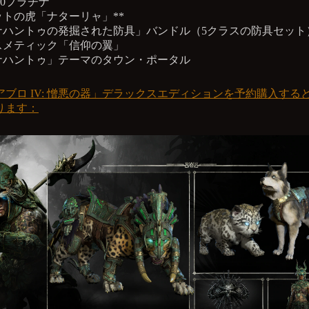
000プラチナ
ットの虎「ナターリャ」**
ナハントゥの発掘された防具」バンドル（5クラスの防具セット
スメティック「信仰の翼」
ナハントゥ」テーマのタウン・ポータル
アブロ IV: 憎悪の器」デラックスエディションを予約購入する
ります：