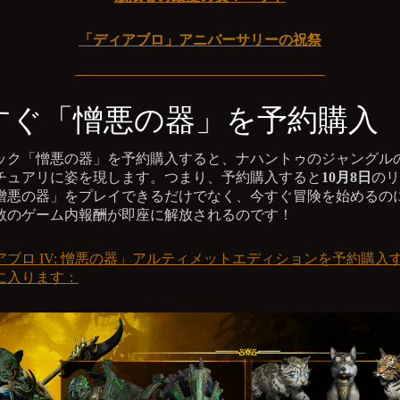
「ディアブロ」アニバーサリーの祝祭
すぐ「憎悪の器」を予約購入
ック「憎悪の器」を予約購入すると、ナハントゥのジャングル
チュアリに姿を現します。つまり、予約購入すると
10月8日
のリ
憎悪の器」をプレイできるだけでなく、今すぐ冒険を始めるの
数のゲーム内報酬が即座に解放されるのです！
アブロ IV: 憎悪の器」アルティメットエディションを予約購入
に入ります：