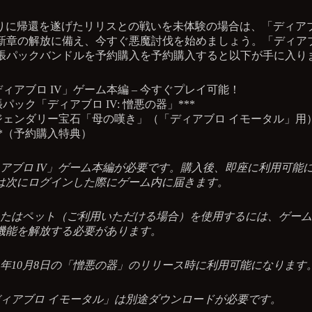
りに帰還を遂げたリリスとの戦いを未体験の場合は、「ディア
の新章の解放に備え、今すぐ悪魔討伐を始めましょう。「ディア
拡張パックバンドルを予約購入を予約購入すると以下が手に入り
ィアブロ IV」ゲーム本編 – 今すぐプレイ可能！
パック「ディアブロ IV: 憎悪の器」***
ジェンダリー宝石「母の嘆き」（「ディアブロ イモータル」用
**（予約購入特典）
ィアブロ IV」ゲーム本編が必要です。購入後、即座に利用可能
は次にログインした際にゲーム内に届きます。
またはペット（ご利用いただける場合）を使用するには、ゲー
機能を解放する必要があります。
024年10月8日の「憎悪の器」のリリース時に利用可能になります
「ディアブロ イモータル」は別途ダウンロードが必要です。