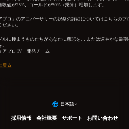
経験値が25%、ゴールドが50%（乗算）増加します。
アブロ」のアニバーサリーの祝祭の詳細についてはこちらのブ
ください。
グルに棲まうものたちがあなたに慈悲を… または速やかな最期
を。
ィアブロ IV」開発チーム
に戻る