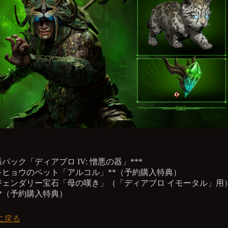
パック「ディアブロ IV: 憎悪の器」***
キヒョウのペット「アルコル」**（予約購入特典）
ジェンダリー宝石「母の嘆き」（「ディアブロ イモータル」用
**（予約購入特典）
に戻る