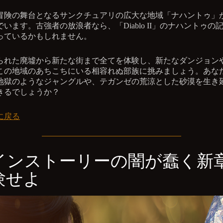
冒険の舞台となるサンクチュアリの広大な地域「ナハントゥ」
います。古強者の放浪者なら、「Diablo II」のナハントゥの
っているかもしれません。
られた廃墟から新たな街まで全てを体験し、新たなダンジョン
この地域のあちこちにいる相容れぬ部族に挑みましょう。あな
地獄のようなジャングルや、テガンゼの荒涼とした砂漠を生き
きるでしょうか？
に戻る
インストーリーの闇が蠢く新
験せよ