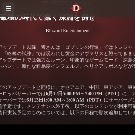
ディアブロ イモータル
破壊の時代で蠢く深淵を倒せ
Blizzard Entertainment
アップデート以降、皆さんは「ゴブリンの行進」ではトレジャ
、「略奪の試練」では呪われし黄金のアヴァリスと戦ってきま
アップデートでは強力なルーン、印象的なゲームモード「深淵
レバン」、新たな難易度インフェルノ、ヘリクアリボスなどが
でのアップデートと同様に、オセアニア、中国、東アジア、東
ーロッパサーバーでは
6月12日5:00 PM～7:00 PM（PDT）
に、
サーバーでは
6月13日1:00 AM～3:00 AM（PDT）
にサーバーメ
施予定です。メンテナンス終了後、以下のコンテンツが利用可
後日実装予定のものについては、以下の日程で順次追加してい