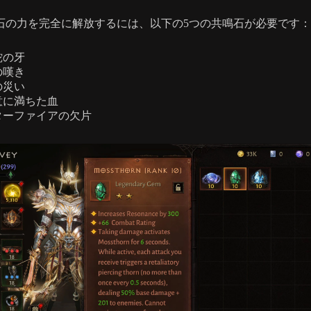
石の力を完全に解放するには、以下の5つの共鳴石が必要です：
蛇の牙
の嘆き
の災い
意に満ちた血
ターファイアの欠片