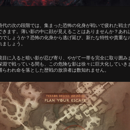
時代の次の段階では、集まった恐怖の化身が戦いで疲れた戦士
できます。薄い影の中に顔が見えることはありませんか？あれ
のでしょうか？恐怖の化身から逃げ延び、新たな特性や貴重な
れましょう。
境目に入ると暗い影が忍び寄り、やがて一帯を完全に取り囲み
深淵で戦っている間も、この危険な影は徐々に巨大化していき
捕らわれ命を落とした歴戦の放浪者は数知れません。