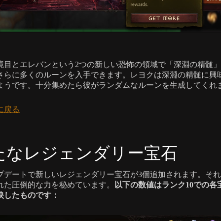
境目とエレバンという2つの新しい恐怖の領域で「深淵の精髄
さらに多くのルーンを入手できます。レヨクは深淵の精髄に興
ようです。十分集めたら彼がランダムなルーンを生成してくれ
に戻る
たなレジェンダリー宝石
プデートで新しいレジェンダリー宝石が3個追加されます。そ
れた圧倒的な力を秘めています。
以下の数値はランク10での各
映したものです：