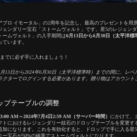
アブロ イモータル」の2周年を記念し、最高のプレゼントを用
ジェンダリー宝石「ストームヴォルト」です。星5のレジェン
トームヴォルト」の入手期間は
6月13日から6月30日（太平洋標
っています。
0日までに必ず手に入れましょう！
年6月13日から2024年6月30日（太平洋標準時）までの間に、レベ
ラクターでログインする必要があります。贈り物はアカウント
。
ップテーブルの調整
日3:00 AM～2024年7月4日2:59 AM（サーバー時間）
にかけて、
フトにおけるレジェンダリー紋石のドロップテーブルを変更す
追加になります。これを有効化すると、ドロップで手に入る星
リー宝石が50%の確率でストームヴォルトになります。