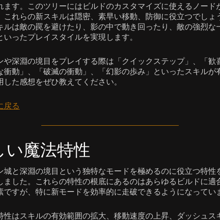
れます。このツリーにはビルドのカスタマイズに使えるノードが
。これらの新スキルは隠密、素早い移動、防御に役立つでしょ
キルは敵の罠を避けたり、影の中で動き回ったり、敵の強烈な
といったプレイスタイルを実現します。
ンや深淵の境目をプレイする際は「クイックステップ」、「歓
な衝動」、「破滅の衝動」、「幻影の歩み」といったスキルが
用した感想をぜひ教えてください。
に戻る
しい魔法特性
ン城と深淵の境目という独特なモードを極めるのに役立つ特性
しました。これらの特性の根底にあるのはあらゆるビルドに適
素ですが、特に新モードを効率的に走破できるようになってい
特性はスキルの有効範囲の拡大、移動速度の上昇、ダッシュス