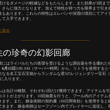
受けるダメージの軽減などをもたらします。また効果が3回ま
、さらに強力となります。加えて特性が持つ力を限界まで引き
性もあります。これらの特性はエレバンや深淵の境目にてアイ
して入手できます。
に戻る
生の珍奇の幻影回廊
廊にはライバルたちの羨望を受けるような調合薬を作る優れた
。
6月15日
3:00 AM（サーバー時間）から、リトラを使用すると
大なる名工宝石宝箱からランダムな星5のレジェンダリー宝石（
手に入ります。
ムは合計10種類、それぞれ1回だけ獲得できます。アイテムを
コストが上がります。10回抽選を行うと、プール内のアイテム
きます。また、錬金術師の契約書（60日間有効）を使用すると
できます。錬金術師はセーフゾーン内でプレイヤーに追従し、