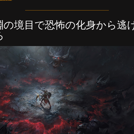
淵の境目で恐怖の化身から逃
ろ