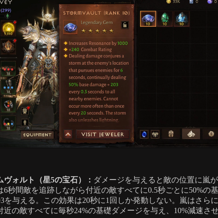
ムヴォルト（星5の宝石）：
ダメージを与えると敵の位置に嵐が
は6秒間敵を追跡しながら付近の敵すべてに0.5秒ごとに50%の
203を与える。この効果は20秒に1回しか発動しない。嵐はさら
付近の敵すべてに毎秒24%の基礎ダメージを与え、10%減速さ