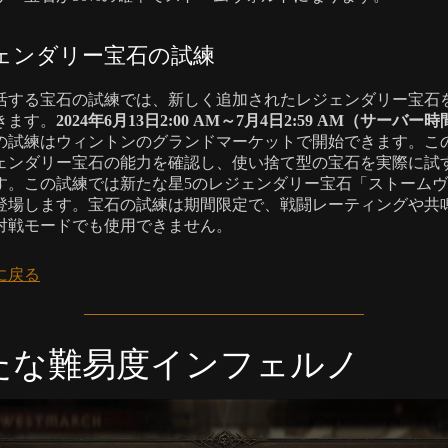
ェンダリー宝石の試練
活する宝石の試練では、新しく追加されたレジェンダリー宝石
きます。
2024年6月13日2:00 AM～7月4日2:59 AM（サーバー
の試練はウィントンのグランドマーケットで開始できます。こ
ェンダリー宝石の能力を確認し、使い捨て型の宝石を実際に試
す。この試練では新たな星5のレジェンダリー宝石「ストーム
登場します。宝石の試練は期間限定で、戦闘レーティングや共
対戦モードでも使用できません。
に戻る
たな難易度インフェルノ