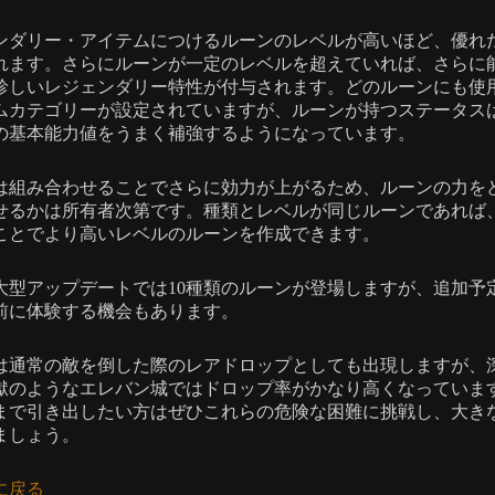
ンダリー・アイテムにつけるルーンのレベルが高いほど、優れ
れます。さらにルーンが一定のレベルを超えていれば、さらに
珍しいレジェンダリー特性が付与されます。どのルーンにも使
ムカテゴリーが設定されていますが、ルーンが持つステータス
の基本能力値をうまく補強するようになっています。
は組み合わせることでさらに効力が上がるため、ルーンの力を
せるかは所有者次第です。種類とレベルが同じルーンであれば
ことでより高いレベルのルーンを作成できます。
大型アップデートでは10種類のルーンが登場しますが、追加予
前に体験する機会もあります。
は通常の敵を倒した際のレアドロップとしても出現しますが、
獄のようなエレバン城ではドロップ率がかなり高くなっていま
まで引き出したい方はぜひこれらの危険な困難に挑戦し、大き
ましょう。
に戻る