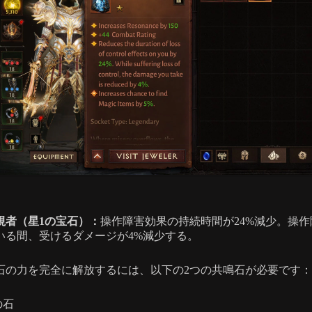
視者（星1の宝石）：
操作障害効果の持続時間が24%減少。操作
いる間、受けるダメージが4%減少する。
石の力を完全に解放するには、以下の2つの共鳴石が必要です：
の石