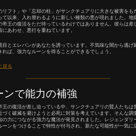
のリフト」や「忘却の柱」がサンクチュアリに大きな被害をも
って以来、入れ替わるように新しい種類の悪が現れました。地
の帝王の復活をただ待っているわけではありません。彼らは差
着にあわせ、悪行を重ねています。
境目とエレバンがあなたを誘っています。不気味な闇から逃げ
きれば、強力なルーンを得ることができるでしょう。
に戻る
ーンで能力の補強
帝王の復活が差し迫っている中、サンクチュアリの賢人たちは
近づく破滅を避けようと必死に対策を考えています。そんな調
知の力につながる強力な魔法が発見されました。レジェンダリ
ルーンをつけることで特性が付与され、新たな可能性が一気に