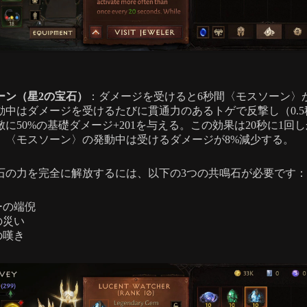
ーン（星2の宝石）
：ダメージを受けると6秒間〈モスソーン〉
動中はダメージを受けるたびに貫通力のあるトゲで反撃し（0.5
敵に50%の基礎ダメージ+201を与える。この効果は20秒に1回
。〈モスソーン〉の発動中は受けるダメージが8%減少する。
石の力を完全に解放するには、以下の3つの共鳴石が必要です：
ーの端倪
の災い
の嘆き