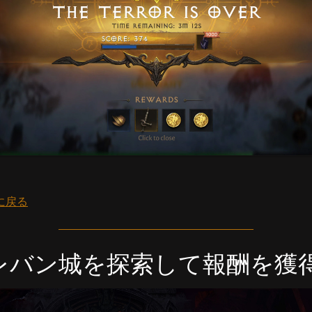
に戻る
レバン城を探索して報酬を獲