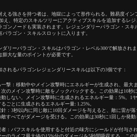
耐える強さを持つ者は、地獄によって形作られる。難易度イン
IIに加え、特定のスキルツリーにアクティブスキルを追加するレジ
ラゴンノードも実装されます。レジェンダリーパラゴン・スキ
有パラゴン・スキルスロットに入ります。
ンダリーパラゴン・スキルはパラゴン・レベル300で解放され
は膨大な量のポイントが必要です。
加されるパラゴンレジェンダリースキルは以下の3個です：
る一撃：移動中やメイン攻撃時にエネルギーが生成され、最大
と次のメイン攻撃時に敵をノックバックする。この効果は10秒に
発動しない。メイン攻撃時に生成されるエネルギー量：5%。1
るごとに生成されるエネルギー量: 1.25%。
雷針：3秒以内に同じ敵に10回ダメージを与えると、敵に雷が落
の敵すべてがダメージを受ける。この効果は30秒に1回しか発動
。
援者：バフスキルを使用すると付近の味方にシールドが付与さ
ヤーのライフ最大値の15%分のダメージを5秒間吸収する。この