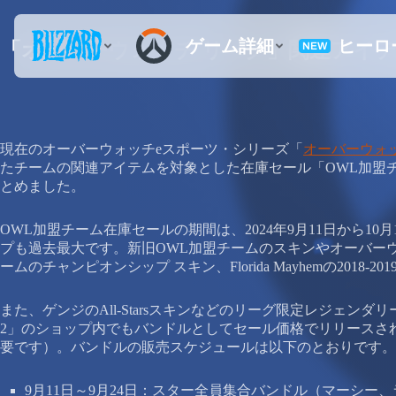
「オーバーウォッチ リーグ」関連アイ
現在のオーバーウォッチeスポーツ・シリーズ「
オーバーウォ
たチームの関連アイテムを対象とした在庫セール「OWL加盟
とめました。
OWL加盟チーム在庫セールの期間は、2024年9月11日から
プも過去最大です。新旧OWL加盟チームのスキンやオーバー
ームのチャンピオンシップ スキン、Florida Mayhemの20
また、ゲンジのAll-Starsスキンなどのリーグ限定レジェ
2」のショップ内でもバンドルとしてセール価格でリリースさ
要です）。バンドルの販売スケジュールは以下のとおりです。
9月11日～9月24日：スター全員集合バンドル（マーシー、ライ