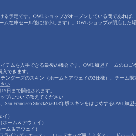
。
で続ける予定です。OWLショップがオープンしている間であれ
ーム在庫セール後に縮小します）。OWLショップが閉店した場
アイテムを入手できる最後の機会です。OWL加盟チームのロゴ
購入できます。
ンテンダーズのスキン（ホームとアウェイの2仕様）、チーム限
ださい
0月15日まで開催されます。
ナップについて教えてください
s Valiant、San Francisco Shockの2018年版スキン
ェイ）
ン（ホーム＆アウェイ）
ホーム＆アウェイ）
「フライング・エース」、ロードホッグ用「ミダス」、ドゥー