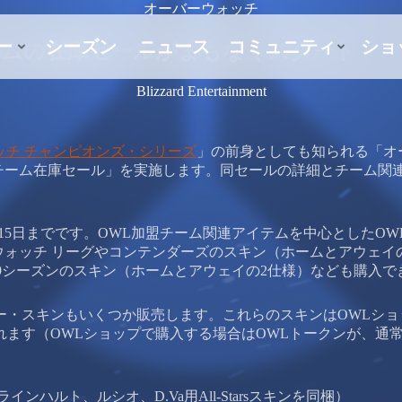
オーバーウォッチ
テムの在庫セールがまもなくスタート
Blizzard Entertainment
ッチ チャンピオンズ・シリーズ
」の前身としても知られる「オ
チーム在庫セール」を実施します。同セールの詳細とチーム関
10月15日までです。OWL加盟チーム関連アイテムを中心とした
ウォッチ リーグやコンテンダーズのスキン（ホームとアウェイ
18-2019シーズンのスキン（ホームとアウェイの2仕様）なども購入
ンダリー・スキンもいくつか販売します。これらのスキンはOWL
れます（OWLショップで購入する場合はOWLトークンが、通
ンハルト、ルシオ、D.Va用All-Starsスキンを同梱）