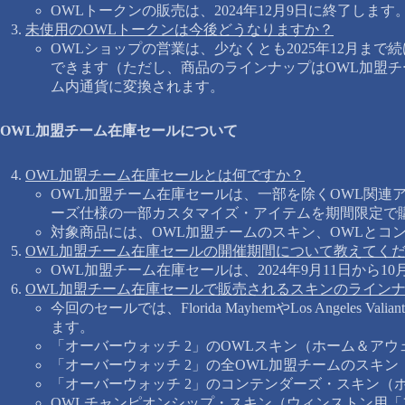
OWLトークンの販売は、2024年12月9日に終了します
未使用のOWLトークンは今後どうなりますか？
OWLショップの営業は、少なくとも2025年12月ま
できます（ただし、商品のラインナップはOWL加盟チ
ム内通貨に変換されます。
OWL加盟チーム在庫セールについて
OWL加盟チーム在庫セールとは何ですか？
OWL加盟チーム在庫セールは、一部を除くOWL関連
ーズ仕様の一部カスタマイズ・アイテムを期間限定で
対象商品には、OWL加盟チームのスキン、OWLとコ
OWL加盟チーム在庫セールの開催期間について教えてく
OWL加盟チーム在庫セールは、2024年9月11日から1
OWL加盟チーム在庫セールで販売されるスキンのライン
今回のセールでは、Florida MayhemやLos Angele
ます。
「オーバーウォッチ 2」のOWLスキン（ホーム＆アウ
「オーバーウォッチ 2」の全OWL加盟チームのスキ
「オーバーウォッチ 2」のコンテンダーズ・スキン（
OWLチャンピオンシップ・スキン（ウィンストン用