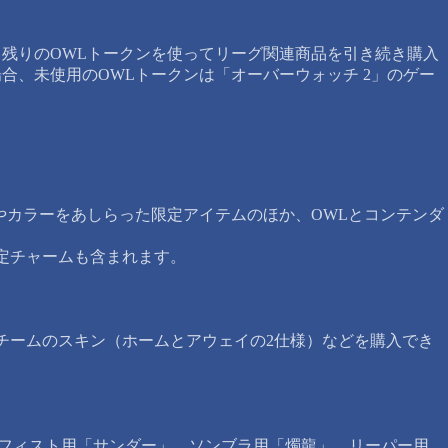
ば、残りのOWLトークンを使ってリーグ関連商品を引き続き購入
合、未使用のOWLトークンは「オーバーウォッチ 2」のゲー
やカラーをあしらった限定アイテムのほか、OWLとコンテンダ
定チャームも含まれます。
をはじめするOWL加盟チームのスキン（ホームとアウェイの2仕様）などを購入でき
ムフィスト用「サンダー」、ソンブラ用「燭龍」、リーパー用