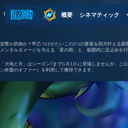
「大地と月」で戦いの流れを変えよう
攻撃か防御か？甲乙つけがたいこの2つの要素を両方叶える新
メンタルダメージを与える「星の雨」と、範囲内に足止めを
「大地と月」はシーズン7までG.R.I.D.に登場しませんが
ン終盤のオファー）を利用して獲得できます。