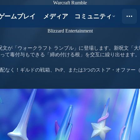
Warcraft Rumble
Blizzard Entertainment
呪文が「ウォークラフト ランブル」に登場します。新呪文「
行って毒付与もできる「締め付ける根」を交互に繰り出せます
、ご心配なく！ギルドの戦箱、PvP、または3つのストア・オフ