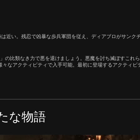
時は近い。残忍で凶暴な歩兵軍団を従え、ディアブロがサンク
」の比類なき力で悪を退けましょう。悪魔を討ち滅ぼすこれら
様々なアクティビティで入手可能。最初に登場するアクティビ
たな物語