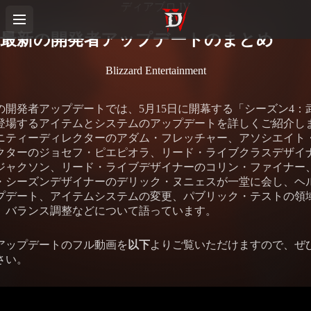
ディアブロ IV
最新の開発者アップデートのまとめ
Blizzard Entertainment
日の開発者アップデートでは、5月15日に開幕する「シーズン4：
登場するアイテムとシステムのアップデートを詳しくご紹介し
ニティーディレクターのアダム・フレッチャー、アソシエイト
クターのジョセフ・ピエピオラ、リード・ライブクラスデザイ
ジャクソン、リード・ライブデザイナーのコリン・ファイナー
・シーズンデザイナーのデリック・ヌニェスが一堂に会し、ヘ
プデート、アイテムシステムの変更、パブリック・テストの領
、バランス調整などについて語っています。
アップデートのフル動画を
以下
よりご覧いただけますので、ぜ
さい。