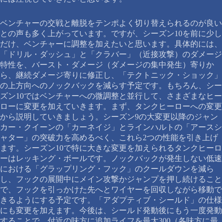
ベンチャーの交戦と離脱をテンポよく切り替えられるのが良い
との声も多く上がっています。ですが、シーズン10を前に少し
だけ、ベンチャーに調整を加えたいと思います。具体的には、
「ドリル・ダッシュ」と「クラバー」（近接攻撃）のダメージ
特性を、バースト・ダメージ（ダメージの集中発生）寄りか
ら、継続ダメージ寄りに修正し、「テクトニック・ショック」
の上方向へのノックバックを減らす予定です。もちろん、シー
ズン10ではベンチャーへの微調整と並行して、さまざまなヒー
ローに変更を加えていきます。まず、タンクヒーローへの変更
から説明していきましょう。シーズン9の大変更以降のジャン
カー・クイーンの「カーネイジ」とラインハルトの「アースシ
ャター」の突破力を高めるべく、これら2つの性能を引き上げ
ます。シーズン10で特に大きな変更を加えられるタンクヒーロ
ーはレッキング・ボールです。ノックバックが発生しない低速
における「グラップリング・フック」のクールダウンを減ら
し、フックの展開中にメイン攻撃かジャンプを押し続けること
で、フックを引っかけた先へとワイヤーを回収しながら移動で
きるようにする予定です。「アダプティブ・シールド」の仕様
にも変更を加えます。今後は、シールド発動後にもう一度発動
することで、付近の味方に追加ライフを最大300（各味方に最