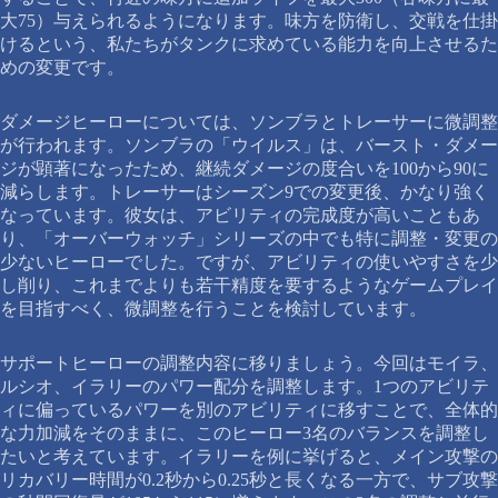
大75）与えられるようになります。味方を防衛し、交戦を仕掛
けるという、私たちがタンクに求めている能力を向上させるた
めの変更です。
ダメージヒーローについては、ソンブラとトレーサーに微調整
が行われます。ソンブラの「ウイルス」は、バースト・ダメー
ジが顕著になったため、継続ダメージの度合いを100から90に
減らします。トレーサーはシーズン9での変更後、かなり強く
なっています。彼女は、アビリティの完成度が高いこともあ
り、「オーバーウォッチ」シリーズの中でも特に調整・変更の
少ないヒーローでした。ですが、アビリティの使いやすさを少
し削り、これまでよりも若干精度を要するようなゲームプレイ
を目指すべく、微調整を行うことを検討しています。
サポートヒーローの調整内容に移りましょう。今回はモイラ、
ルシオ、イラリーのパワー配分を調整します。1つのアビリテ
ィに偏っているパワーを別のアビリティに移すことで、全体的
な力加減をそのままに、このヒーロー3名のバランスを調整し
たいと考えています。イラリーを例に挙げると、メイン攻撃の
リカバリー時間が0.2秒から0.25秒と長くなる一方で、サブ攻撃