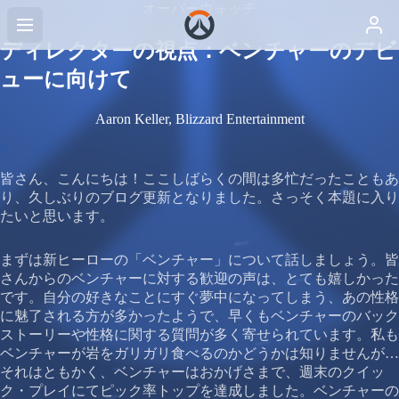
オーバーウォッチ
ディレクターの視点：ベンチャーのデビ
ューに向けて
Aaron Keller, Blizzard Entertainment
皆さん、こんにちは！ここしばらくの間は多忙だったこともあ
り、久しぶりのブログ更新となりました。さっそく本題に入り
たいと思います。
まずは新ヒーローの「ベンチャー」について話しましょう。皆
さんからのベンチャーに対する歓迎の声は、とても嬉しかった
です。自分の好きなことにすぐ夢中になってしまう、あの性格
に魅了される方が多かったようで、早くもベンチャーのバック
ストーリーや性格に関する質問が多く寄せられています。私も
ベンチャーが岩をガリガリ食べるのかどうかは知りませんが…
それはともかく、ベンチャーはおかげさまで、週末のクイッ
ク・プレイにてピック率トップを達成しました。ベンチャーの