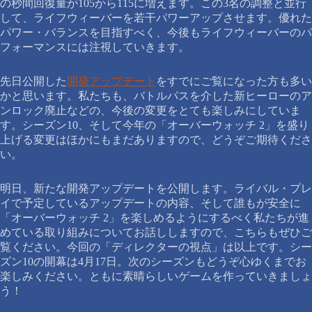
の秒間回復量が105から115に増えます。この3名の調整と並行
して、ライフウィーバーを若干パワーアップさせます。優れた
パワー・バランスを目指すべく、今後もライフウィーバーのパ
フォーマンスには注視していきます。
先日公開した
開発アップデート
をすでにご覧になった方も多い
かと思います。私たちも、バトルパスを介した新ヒーローのア
ンロック廃止などの、今後の変更をとても楽しみにしていま
す。シーズン10、そして今年の「オーバーウォッチ 2」を盛り
上げる変更はほかにもまだありますので、どうぞご期待くださ
い。
明日、新たな開発アップデートを公開します。ライバル・プレ
イで予定しているアップデートの内容、そして誰もが安全に
「オーバーウォッチ 2」を楽しめるようにするべく私たちが進
めている取り組みについてお話ししますので、こちらもぜひご
覧ください。今回の「ディレクターの視点」は以上です。シー
ズン10の開幕は4月17日。次のシーズンもどうぞ心ゆくまでお
楽しみください。ともに素晴らしいゲームを作っていきましょ
う！