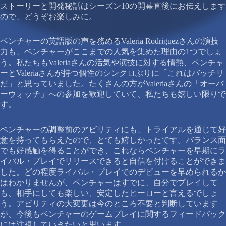
ストーリーと開発秘話はシーズン10の開幕直後にお伝えします
ので、どうぞお楽しみに。
ベンチャーの英語版の声を務めるValeria Rodriguezさんの演技
力も、ベンチャーがここまでの人気を集めた理由の1つでしょ
う。私たちもValeriaさんの活気や演技に対する情熱、ベンチャ
ーとValeriaさんが持つ個性のシンクロぶりに「これはバッチリ
だ」と思っていました。たくさんの方がValeriaさんの「オーバ
ーウォッチ」への参加を歓迎していて、私たちも嬉しい限りで
す。
ベンチャーの調整前のアビリティにも、トライアルを通じて好
意を持ってもらえたので、とても嬉しかったです。バランス面
でも好感触を得ることができ、これならベンチャーを早期にラ
イバル・プレイでリリースできると自信を付けることができま
した。どの程度ライバル・プレイでのデビューを早められるか
はわかりませんが、ベンチャーはすでに、自分でプレイして
も、相手にしても楽しい、安定したヒーローと言えるでしょ
う。アビリティの大変更は今のところ不要と判断しています
が、今後もベンチャーのゲームプレイに関するフィードバック
には注視していきたいと思います。