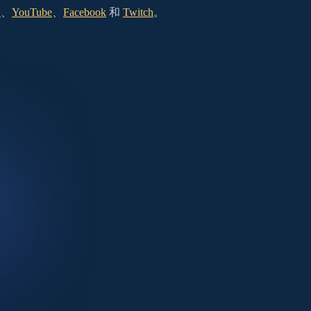
）
、
YouTube
、
Facebook
和
Twitch
。