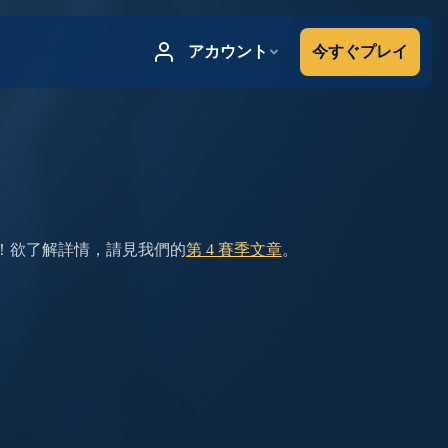
號！欲了解詳情，請見我們的
第 4 賽季文章
。