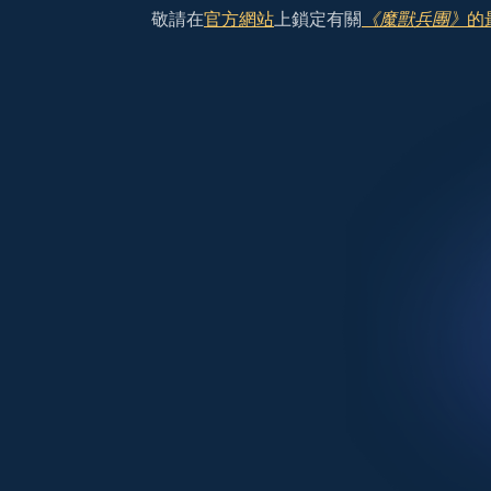
敬請在
官方網站
上鎖定有關
《魔獸兵團》
的