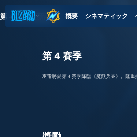
第 4 賽季更新說明
第 4 賽季
巫毒將於第 4 賽季降臨《魔獸兵團》。隆
獎勵