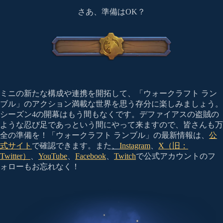
さあ、準備はOK？
ミニの新たな構成や連携を開拓して、「ウォークラフト ラン
ブル」のアクション満載な世界を思う存分に楽しみましょう。
シーズン4の開幕はもう間もなくです。デファイアスの盗賊の
ような忍び足であっという間にやって来ますので、皆さんも万
全の準備を！「ウォークラフト ランブル」の最新情報は、
公
式サイト
で確認できます。また
、
Instagram
、
X（旧：
Twitter）
、
YouTube
、
Facebook
、
Twitch
で公式アカウントのフ
ォローもお忘れなく！