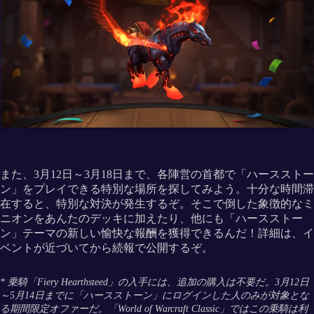
また、3月12日～3月18日まで、各陣営の首都で「ハースストー
ン」をプレイできる特別な場所を探してみよう。十分な時間滞
在すると、特別な対決が発生するぞ。そこで倒した象徴的なミ
ニオンをあんたのデッキに加えたり、他にも「ハースストー
ン」テーマの新しい愉快な報酬を獲得できるんだ！詳細は、イ
ベントが近づいてから続報で公開するぞ。
* 乗騎「Fiery Hearthsteed」の入手には、追加の購入は不要だ。3月12日
～5月14日までに「ハースストーン」にログインした人のみが対象とな
る期間限定オファーだ。「World of Warcraft Classic」ではこの乗騎は利