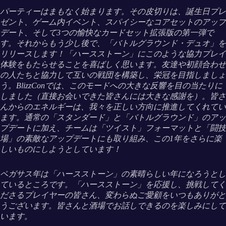
パーティーはまもなく始まります。その皮切りは、誕生日プレ
ゼント、ゲーム内イベント、スパイシーなコアセットのアップ
デート、そして3つの愉快なカードセット拡張版の第一弾で
す。それからもう少し後で、「バトルグラウンド・デュオ」を
リリースします！「ハースストーン」にこのような協力プレイ
体験をもたらせることを喜ばしく思います。友達や初顔合わせ
の人たちと協力して互いの戦団を構築し、栄冠を目指しましょ
う。BlizzConでは、このモードへの大きな反響を目の当たりに
しました（直接お会いできた皆さんには大きな感謝を）。皆さ
んからのエネルギーは、我々を正しい方向に推進してくれてい
ます。通常の「スタンダード」と「バトルグラウンド」のアッ
プデートに加え、チームは「ツイスト」フォーマットと「闘技
場」の素敵なアップデートにも取り組み、この1年をさらに楽
しいものにしようとしています！
ペガサス年は「ハースストーン」の素晴らしい年になろうとし
ているところです。「ハースストーン」を応援し、挑戦してく
ださるプレイヤーの皆さん、変わらぬご愛顧をいつもありがと
うございます。皆さんと酒場でお話しできるのを楽しみにして
います。