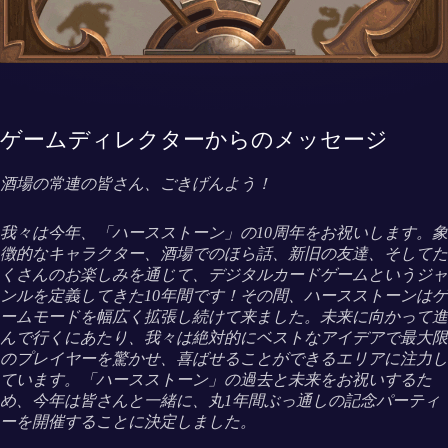
ゲームディレクターからのメッセージ
酒場の常連の皆さん、ごきげんよう！
我々は今年、「ハースストーン」の10周年をお祝いします。象
徴的なキャラクター、酒場でのほら話、新旧の友達、そしてた
くさんのお楽しみを通じて、デジタルカードゲームというジャ
ンルを定義してきた10年間です！その間、ハースストーンはゲ
ームモードを幅広く拡張し続けて来ました。未来に向かって進
んで行くにあたり、我々は絶対的にベストなアイデアで最大限
のプレイヤーを驚かせ、喜ばせることができるエリアに注力し
ています。「ハースストーン」の過去と未来をお祝いするた
め、今年は皆さんと一緒に、丸1年間ぶっ通しの記念パーティ
ーを開催することに決定しました。