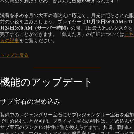
への渇望を満たすため、皆さんに機会が与えられます！
滋養を求める月の大王の遠吠えに応えて、月光に照らされた眼
前の小径を進みましょう。プレイヤーは
11月18日3:00 AM～11
月24日3:00 AM（サーバー時間）
の間、1日最大3つのタスクを
完了することができます。「飢えた月」の詳細については
こち
らの記事
をご覧ください。
トップに戻る
機能のアップデート
サブ宝石の埋め込み
装備中のレジェンダリー宝石にサブレジェンダリー宝石を追加
で埋め込むことが可能。プライマリ宝石の特性は、埋め込んだ
サブ宝石のランク1の特性に置き換えられます。共鳴、戦闘レ
ーティング、マジック・アイテム発見率ボーナスは、プライマ