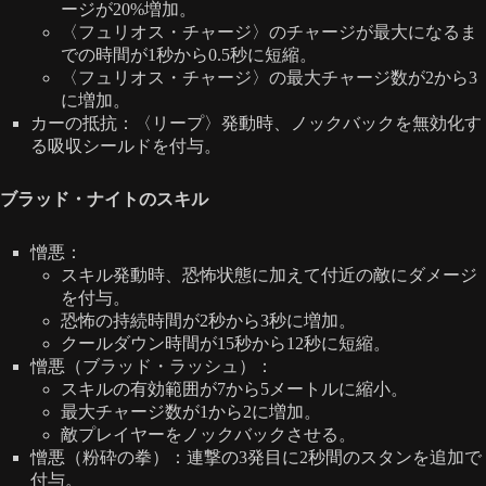
ージが20%増加。
〈フュリオス・チャージ〉のチャージが最大になるま
での時間が1秒から0.5秒に短縮。
〈フュリオス・チャージ〉の最大チャージ数が2から3
に増加。
カーの抵抗：〈リープ〉発動時、ノックバックを無効化す
る吸収シールドを付与。
ブラッド・ナイトのスキル
憎悪：
スキル発動時、恐怖状態に加えて付近の敵にダメージ
を付与。
恐怖の持続時間が2秒から3秒に増加。
クールダウン時間が15秒から12秒に短縮。
憎悪（ブラッド・ラッシュ）：
スキルの有効範囲が7から5メートルに縮小。
最大チャージ数が1から2に増加。
敵プレイヤーをノックバックさせる。
憎悪（粉砕の拳）：連撃の3発目に2秒間のスタンを追加で
付与。