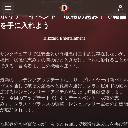
ディアブロ イモータル
ホリデーイベント「収穫の恵み」で報酬
を手に入れよう
Blizzard Entertainment
サンクチュアリでは安全という概念は基本的に存在しないが、
祝日「収穫の恵み」の間のひとときだけ、それに触れることが
できる…冒険者よ、この機会を逃すな。
最新のコンテンツアップデートにより、プレイヤーは新バトル
パスを通して破壊の産物へと変身を遂げ、クラスビルドの幅を
広げるレジェンダリー・アイテムが新たに42種類登場しまし
た。今回のアップデートではホリデーイベント「収穫の恵
み」、クラス・バランスの調整、レジェンダリー宝石の新機能
が追加されます。
地獄界の司令官たちが、もっとも強力で狡猾な魔の力を再び解