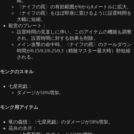
縮。
〈ナイフの罠〉の有効範囲が6から8メートルに拡大。
〈ナイフの罠〉をほぼ即座に置けるように設置時間を
大幅に短縮。
殺意のプレート：
設置時間の見直しに伴い、このアイテムの機能も調整
され、設置時間に対する効果を削除。
メイン攻撃の命中時、〈ナイフの罠〉のクールダウン
時間が0.15/0.2/0.25/0.3（精髄マスター最大時）秒短縮
される。
モンクのスキル
七星死戯：
ダメージが10%増加。
モンク用アイテム
竜の義憤：〈七星死戯〉のダメージが18%増加。
花弁の氷片：