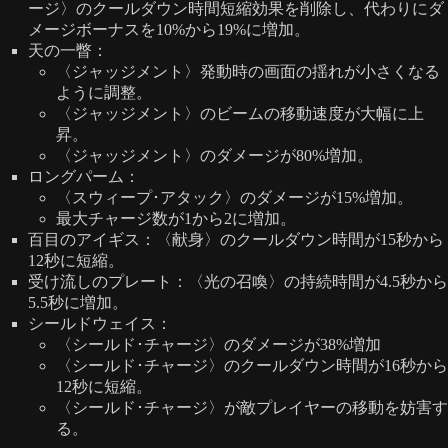
ージ〉のクールダウン時間短縮効果を削除し、代わりにダ
メージボーナスを10%から19%に増加。
天の一瞥：
〈ジャッジメント〉発動時の画面の揺れが小さくなる
ように調整。
〈ジャッジメント〉のビームの移動速度が大幅に上
昇。
〈ジャッジメント〉のダメージが80%増加。
ロングパーム：
〈スウィープ･アタック〉のダメージが15%増加。
最大チャージ数が1から2に増加。
百目のアイギス：〈献身〉のクールダウン時間が15秒から
12秒に短縮。
受け流しのプレート：〈光の召喚〉の持続時間が4.5秒から
5.5秒に増加。
シールドウェイス：
〈シールド･チャージ〉のダメージが38%増加
〈シールド･チャージ〉のクールダウン時間が16秒から
12秒に短縮。
〈シールド･チャージ〉が敵プレイヤーの移動を妨害す
る。