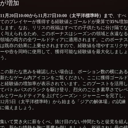
が増加
11月20日10:00から11月27日10:00（太平洋標準時）まで
、すべ
てのプレイヤーが獲得する経験値とゴールドが乗算で
35%
増加
します。なお、リリスの祝福はすべての子供たちに分け隔てな
く与えられるため、このボーナスはシーズンの領域と永遠なる
領域の両方の全ワールドティアに適用されます。このボーナス
は既存の効果に上乗せされますので、経験値を増やすエリクサ
ーや壺を同時に使用して、獲得可能な経験値を最大化しましょ
う。
この新たな恵みを確認したい場合は、ポーション数の横にある
新たなゲーム内アイコンをご覧ください。ここに獲得ゴールド
と経験値の増加率が表示されています。このブーストを活用し
てバトルパスのランクを駆け登り、烈火のごとき素早さでレベ
ルとワールドティアを上げてシーズン・ジャーニーを完了し、
12月5日（太平洋標準時）から始まる「ジアの解体場」の試練
に備えましょう。
集いて焚き火に薪をくべ、抜け目のない仲間たちと徒党を組ん
で、新たな情熱を胸に悪魔を倒しましょう。祝福されし母の残