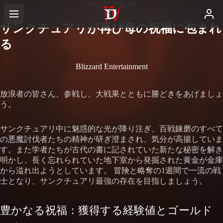
ディアブロ IV
サンクチュアリが再び母の祝福に包まれ
る
Blizzard Entertainment
放浪者の皆さん、参戦し、大戦果とともに勝どきをあげましょ
う。
サンクチュアリ中に魅惑的な光が降り注ぎ、百戦錬磨のすべて
の悪魔討伐者たちの精神が研ぎ澄まされ、気分が高揚していま
す。また学者たちが古代の書に記されていた新たな秘密を解き
明かし、長く忘れられていた地下室から発掘された黄金が金庫
から溢れ出ようとしています。 冒険と略奪の1週間で一流の戦
士となり、サンクチュアリ最強の存在を目指しましょう。
豊かなる祝福：獲得する経験値とゴールド