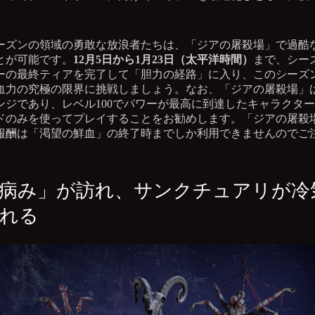
ーズンの領域の勇敢な放浪者たちは、「ジアの屠殺場」で過酷
とが可能です。
12月5日から1月23日（太平洋時間）
まで、シー
ーの最終ティアを完了して「胆力の経路」に入り、このシーズ
血力の究極の限界に挑戦しましょう。なお、「ジアの屠殺場」
ンジであり、レベル100でパワーが最高に到達したキャラクタ
ドのみを使ってプレイすることをお勧めします。「ジアの屠殺
報酬は「渇望の鮮血」の終了時までしか利用できませんのでご
病み」が訪れ、サンクチュアリが冷
れる