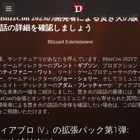
ディアブロ IV
BlizzCon 2023の開発者による焚き火の談
話の詳細を確認しましょう
Blizzard Entertainment
、サンクチュアリがあなたを呼んでいます。BlizzCon 2023
・ゲームディレクターの
ブレント・ギブソン
、プロダクション
の
ティファニー・ワット
、リード・ゲームプロデューサーの
ケ
ー
、ゲームディレクターの
ジョー・シェリー
、そしてコミュニ
シエイト・ディレクターの
アダム・フレッチャー
が「ディアブロ
的な未来の一端をご紹介しました。焚き火の談話の最後には、
lizzConの会場とオンラインでコミュニティから寄せられた質問
開発者による焚き火の談話の全体を確認したい場合は、この記
をご視聴いただけます。
ィアブロ IV」の拡張パック第1弾: