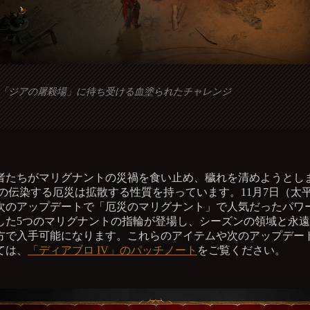
「ジアの屠殺場」に待ち受ける血塗られたチャレンジ
者たちがマリグナントの災禍を食い止め、穢れを清めようとし
かの伝染する厄災は拡散する性質を持っています。11月7日（太
次のアップデートで「厄災のマリグナント」で人気だったパワ
した5つのマリグナントの指輪が登場し、シーズンの領域と永
方で入手可能になります。これらのアイテムや次のアップデー
ては、
「ディアブロ IV」のパッチノート
をご覧ください。