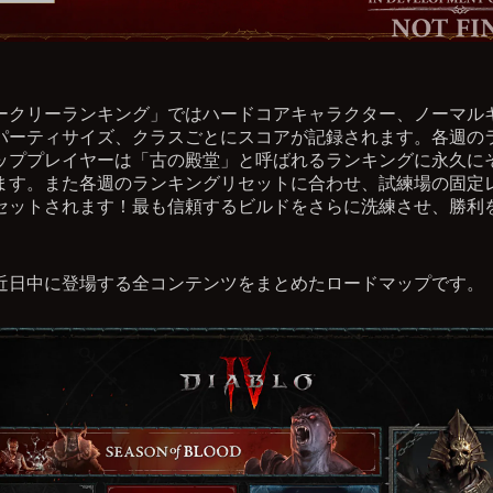
ークリーランキング」ではハードコアキャラクター、ノーマル
パーティサイズ、クラスごとにスコアが記録されます。各週の
ッププレイヤーは「古の殿堂」と呼ばれるランキングに永久に
ます。また各週のランキングリセットに合わせ、試練場の固定
セットされます！最も信頼するビルドをさらに洗練させ、勝利
。
近日中に登場する全コンテンツをまとめたロードマップです。