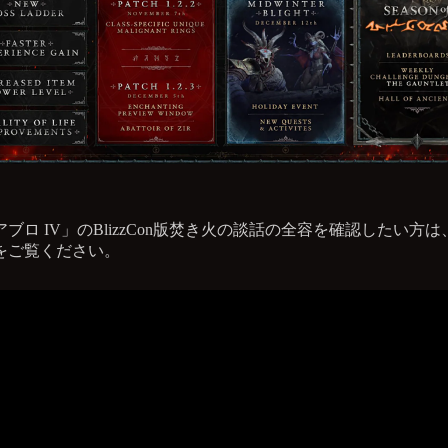
ブロ IV」のBlizzCon版焚き火の談話の全容を確認したい方
をご覧ください。