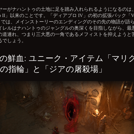
ヤーがナハントゥの土地に足を踏み入れられるようになるのは
blo II」以来のことです。「ディアブロ IV」の初の拡張パック「Vess
red」では、メインストーリーのエンディングのその先の物語が語
イレルはナハントゥのジャングルの奥深くを目指しながら、最
の道連れ、つまり三大悪の一角であるメフィストを抑えようと
るでしょう。
の鮮血: ユニーク・アイテム「マリ
の指輪」と「ジアの屠殺場」