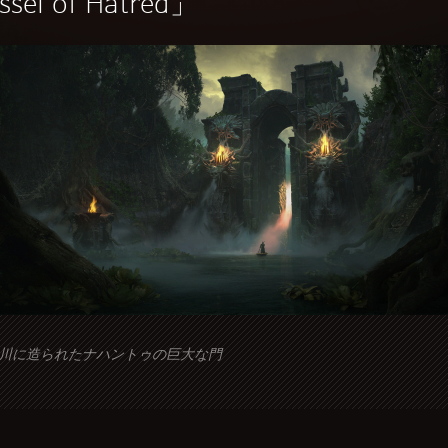
ssel of Hatred」
川に造られたナハントゥの巨大な門