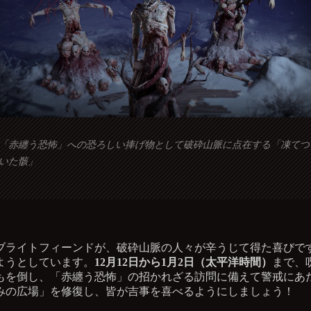
「赤纏う恐怖」への恐ろしい捧げ物として破砕山脈に点在する「凍てつ
いた骸」
ブライトフィーンドが、破砕山脈の人々が辛うじて得た喜びで
ようとしています。
12月12日から1月2日（太平洋時間）
まで、
もを倒し、「赤纏う恐怖」の招かれざる訪問に備えて警戒にあ
みの広場」を修復し、皆が吉事を喜べるようにしましょう！