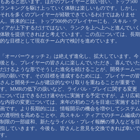
もあると思います。ほかのプレイヤーと競い合い、トップ500
ランキングを駆け上っていく体験は楽しいものです。しかし、
それを多くのプレイヤーが経験できているわけではありませ
ん。将来的には、トップ500外のプレイヤーにも、スキル・テ
ィアが上下するだけではない、ランクを上へ上へと進んでいく
体験を提供できればと考えています。この点については、長期
的な目標として現在チーム内で検討を進めています。
「オーバーウォッチ 2」は絶えず進化し、拡大しています。今
後とも、プレイヤーの皆さんに楽しんでいただき、喜んでいた
だけるような形でそうした進化を続けることが、開発チーム一
同の願いです。その目標を達成するためには、プレイヤーの皆
さんと開発チームが建設的なやり取りを重ねることが重要で
す。MMRの低下の扱いなど、ライバル・プレイに関する変更
についてはできるだけ速やかに実施する予定ですが、より広範
な内容の変更については、来年の初めごろを目途に実施する計
画です。より長期的には、情報開示の機会を増やしてシステム
の透明性を高めることや、高スキル・ティアでのチーム編成の
制限の一部緩和、新たなライバル・プレイ報酬の導入などを目
指していきます。今後も、皆さんと意見を交換できれば幸いで
す。