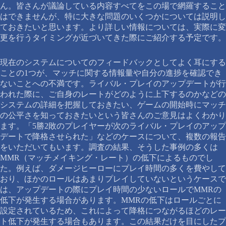
ん。皆さんが議論している内容すべてをこの場で網羅すること
はできませんが、特に大きな問題のいくつかについては説明し
ておきたいと思います。より詳しい情報については、実際に変
更を行うタイミングが近づいてきた際にご紹介する予定です。
現在のシステムについてのフィードバックとしてよく耳にする
ことの1つが、マッチに関する情報量や自分の進捗を確認でき
ないことへの不満です。ライバル・プレイのアップデートが行
われた際に、ご自身のレートがどのように上下するのかなどの
システムの詳細を把握しておきたい、ゲームの開始時にマッチ
の公平さを知っておきたいという皆さんのご意見はよくわかり
ます。「5勝2敗のプレイヤーが次のライバル・プレイのアップ
デートで降格させられた」などのケースについて、複数の報告
をいただいてもいます。調査の結果、そうした事例の多くは
MMR（マッチメイキング・レート）の低下によるものでし
た。例えば、ダメージヒーローにプレイ時間の多くを費やして
おり、ほかのロールはあまりプレイしていないというケースで
は、アップデートの際にプレイ時間の少ないロールでMMRの
低下が発生する場合があります。MMRの低下はロールごとに
設定されているため、これによって降格につながるほどのレー
ト低下が発生する場合もあります。この結果だけを目にしたプ