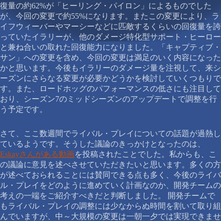
復量の約62%が「ヒーリング・パイロン」によるものでした
が、今回の変更で約55%になります。またこの変更により、ラ
イフウィーバーやマーシーなどに匹敵するくらいの回復量を誇
っていたイラリーが、他のダメージ特化型サポート・ヒーロー
と兼ね合いの取れた回復能力になりました。「キャプティブ・
サン」への変更を含め、今回の変更は満足のいく内容になった
かと思います。今後もイラリーのダメージ量を注視して、来シ
ーズンにさらなる変更が必要かどうかを検討していくつもりで
す。また、ロードホッグのパフォーマンスの低さにも注目して
おり、シーズン7のミッドシーズンのアップデートで調整を行
う予定です。
さて、ここ数週間でライバル・プレイについての話題が過熱し
ているようです。そうした議論のきっかけとなったのは、
Eskayさんがある動画
を投稿されたことでした。私からも、こ
の議論に意見を述べさせていただきたいと思います。多くの方
が述べておられることには賛同できる点も多く、今後のライバ
ル・プレイをどのように進めていく計画なのか、開発チームの
考えの一端をご紹介すべきだと判断しました。 開発チームで
もライバル・プレイの調整には少なからぬ時間を割いて取り組
んでいますが、中～大規模の変更は一朝一夕では実現できませ