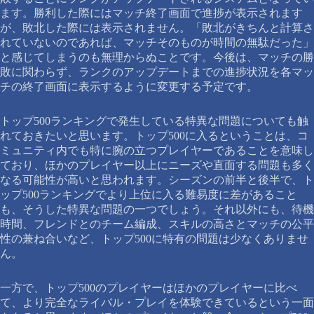
ます。勝利した際にはマッチ終了画面で進捗が表示されます
が、敗北した際には表示されません。「敗北がきちんと計算さ
れていないのであれば、マッチそのものが時間の無駄だった」
と感じてしまうのも無理からぬことです。今後は、マッチの勝
敗に関わらず、ランクのアップデートまでの進捗状況を各マッ
チの終了画面に表示するように変更する予定です。
トップ500ランキングで発生している特異な問題についても触
れておきたいと思います。トップ500に入るということは、コ
ミュニティ内でも特に腕の立つプレイヤーであることを意味し
ており、ほかのプレイヤー以上にニーズや直面する問題も多く
なる可能性が高いと思われます。シーズンの前半と後半で、ト
ップ500ランキングでより上位に入る難易度に差があること
も、そうした特異な問題の一つでしょう。それ以外にも、待機
時間、フレンドとのチーム編成、スキルの高さとマッチの公平
性の兼ね合いなど、トップ500に特有の問題は少なくありませ
ん。
一方で、トップ500のプレイヤーはほかのプレイヤーに比べ
て、より完全なライバル・プレイを体験できているという一面