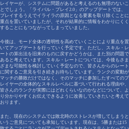
レイヤーが、システムに問題があると考えるのも無理のないこ
とでしょう。「ライバル・プレイ2.0」のアップデートでは、
プレイするうえでイライラの原因となる要素を取り除くことに
重点を置いていましたが、それが結果的に情報をわかりにくく
することにもつながってしまっていました。
今後は、モード全体の透明性を高めていくことにより重点を置
いてアップデートを行っていく予定です。ただし、スキル・レ
ートの算出法を旧来のものに戻すかどうかは、また別の問題で
あると考えています。スキル・レートについては、今後もさま
ざまな可能性を検討していく予定なので、皆さんからのレート
に関するご意見を引き続きお待ちしています。ランクの変動が
マッチの勝敗だけではなく、そのマッチに参加したすべてのプ
レイヤーの全体的なスキルレベルに基づいて行われる理由や、
皆さんのランクが実際にはどれくらいなのかなどについて、よ
り分かりやすくお伝えできるように改善していきたいと考えて
おります。
また、現在のシステムでは敗北時のストレスが増してしまうと
いうご意見についても承知しています。現在は、5勝または15
敗するごとにランクがアップデートされるシステムとなってい