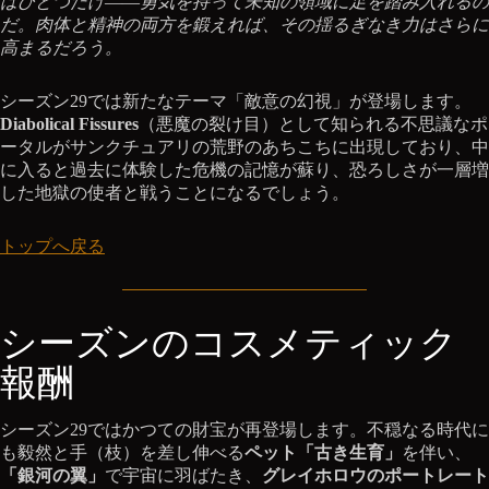
はひとつだけ――勇気を持って未知の領域に足を踏み入れるの
だ。肉体と精神の両方を鍛えれば、その揺るぎなき力はさらに
高まるだろう。
シーズン29では新たなテーマ「敵意の幻視」が登場します。
Diabolical Fissures
（悪魔の裂け目）として知られる不思議なポ
ータルがサンクチュアリの荒野のあちこちに出現しており、中
に入ると過去に体験した危機の記憶が蘇り、恐ろしさが一層増
した地獄の使者と戦うことになるでしょう。
トップへ戻る
シーズンのコスメティック
報酬
シーズン29ではかつての財宝が再登場します。不穏なる時代に
も毅然と手（枝）を差し伸べる
ペット「古き生育」
を伴い、
「銀河の翼」
で宇宙に羽ばたき、
グレイホロウのポートレート