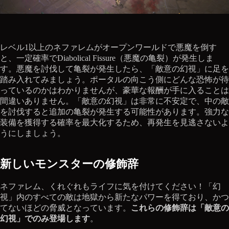
レベル1以上のネファレムがオープンワールドで悪魔を倒す
と、一定確率でDiabolical Fissure（悪魔の亀裂）が発生しま
す。悪魔を討伐して亀裂が発生したら、「敵意の幻視」に足を
踏み入れてみましょう。ポータルの向こう側にどんな恐怖が待
っているのかはわかりませんが、豪華な報酬が手に入ることは
間違いありません。「敵意の幻視」は非常に不安定で、中の敵
を討伐すると追加の亀裂が発生する可能性があります。強力な
装備を獲得する確率を最大化するため、再発生を見逃さないよ
うにしましょう。
新しいモンスターの修飾辞
ネファレム、くれぐれもライフに気を付けてください！「幻
視」内のすべての敵は地獄から新たなパワーを得ており、かつ
てないほどの脅威となっています。
これらの修飾辞は「敵意の
幻視」でのみ登場します
。