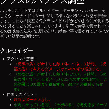
パッチ2.7.6 PTRではクルセイダー、デーモン・ハンター、そ
してウィッチ・ドクターに関して様々なバランス調整が行われ
ます。これらの調整で各クラスのビルドがどのように変化する
のか見ることを楽しみにしています。以下で赤字で書かれてい
るのは以前の効果の説明であり、緑色の字で書かれているのが
新しい効果の説明です。
クルセイダー
アクハンの慈悲：
〈祝福の盾〉が命中した敵 1 体につき、3 秒間、〈祝
福の盾〉で与えるダメージが35-40%ずつ増加する。
〈祝福の盾〉が命中した敵 1 体につき、6 秒間、〈祝
福の盾〉で与えるダメージが35-40%ずつ増加する。こ
の効果は 100 回まで蓄積する（敵ごとの蓄積から変
更）。
自警団のベルト：
以前はボーナスなし。
軍馬に乗っている間、〈天界の拳〉で与えるダメージ