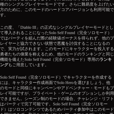
種のシングルプレイヤーモードです。さらに難易度を上げたい
方のために、このモードのハードコアバージョンも利用可能で
す。
この度、「Diablo III」の正式なシングルプレイヤーモードとし
て導入されることになったSolo Self Found（完全ソロモード）
ではパーティを組んだ際の経験値ボーナスを得られず、他のプ
レイヤーと協力できない状態で悪魔を討伐することになるの
で、実力が試されます。このモードにキャラクターを投入する
勇者たちの偉業を称えるため、他のモードのランキングと同じ
機能を備えたSolo Self Found（完全ソロモード）専用の
ランキ
ング
もご用意しています。
Solo Self Found（完全ソロモード）でキャラクターを作成する
には、キャラクター作成画面でSolo Heroを選びましょう。他
のモードと同様にキャンペーンやアドベンチャー・モードもプ
レイ可能ですが、プライベート・ゲームのオプションしか利用
できません。シーズン制のモードの場合、チャレンジ・リフト
はパーティで完了可能です。Solo Self Found（完全ソロモー
ド）はソロコンテンツであるためパーティ参加中はこのモード