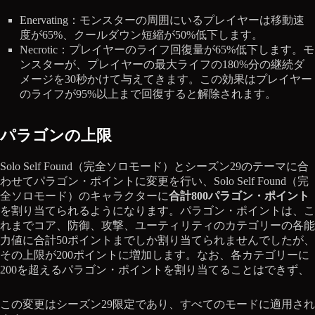
Enervating：モンスターの周囲にいるプレイヤーは移動速
度が65%、クールダウン短縮が50%低下します。
Necrotic：プレイヤーのライフ回復量が65%低下します。モ
ンスターが、プレイヤーの最大ライフの180%分の継続ダ
メージを30秒かけて与えてきます。この効果はプレイヤー
のライフが95%以上まで回復すると解除されます。
パラゴンの上限
Solo Self Found（完全ソロモード）とシーズン29のテーマに合
わせてパラゴン・ポイントに変更を行い、Solo Self Found（完
全ソロモード）のキャラクターに
合計800パラゴン・ポイント
を割り当てられるようになります。パラゴン・ポイントは、こ
れまでコア、防御、攻撃、ユーティリティのカテゴリーの各能
力値に合計50ポイントまでしか割り当てられませんでしたが、
その上限が200ポイントに増加します。なお、各カテゴリーに
200を超えるパラゴン・ポイントを割り当てることはできず、
この変更はシーズン29限定であり、すべてのモードに適用され