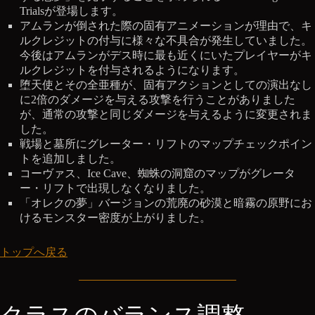
Trialsが登場します。
アムランが倒された際の固有アニメーションが理由で、キ
ルクレジットの付与に様々な不具合が発生していました。
今後はアムランがデス時に最も近くにいたプレイヤーがキ
ルクレジットを付与されるようになります。
堕天使とその全亜種が、固有アクションとしての演出なし
に2倍のダメージを与える攻撃を行うことがありました
が、通常の攻撃と同じダメージを与えるように変更されま
した。
戦場と墓所にグレーター・リフトのマップチェックポイン
トを追加しました。
コーヴァス、Ice Cave、蜘蛛の洞窟のマップがグレータ
ー・リフトで出現しなくなりました。
「オレクの夢」バージョンの荒廃の砂漠と暗霧の原野にお
けるモンスター密度が上がりました。
トップへ戻る
クラスのバランス調整