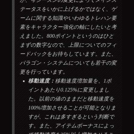
テータスをいかに上げるかではなく、ゲ
ームに関する知識やいわゆるトレハン要
素をキャラクター強化の軸にしたいと考
えました。800ポイントというのはひと
まずの数字なので、上限についてのフィ
ードバックをお待ちしています。また、
パラゴン・システムについても若干の変
更を行っています。
移動速度：
移動速度増加量を、1ポ
イントあたり0.125%に変更しまし
た。以前の値のままだと移動速度を
100%増加させることが可能となりま
すが、これは多すぎるという判断で
す。また、アイテムボーナスによっ