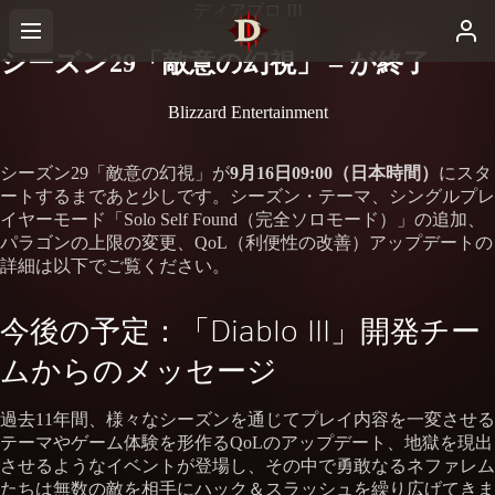
ディアブロ III
シーズン29「敵意の幻視」 – が終了
Blizzard Entertainment
シーズン29「敵意の幻視」が
9月16日09:00（日本時間）
にスタ
ートするまであと少しです。シーズン・テーマ、シングルプレ
イヤーモード「Solo Self Found（完全ソロモード）」の追加、
パラゴンの上限の変更、QoL（利便性の改善）アップデートの
詳細は以下でご覧ください。
今後の予定：「Diablo III」開発チー
ムからのメッセージ
過去11年間、様々なシーズンを通じてプレイ内容を一変させる
テーマやゲーム体験を形作るQoLのアップデート、地獄を現出
させるようなイベントが登場し、その中で勇敢なるネファレム
たちは無数の敵を相手にハック＆スラッシュを繰り広げてきま