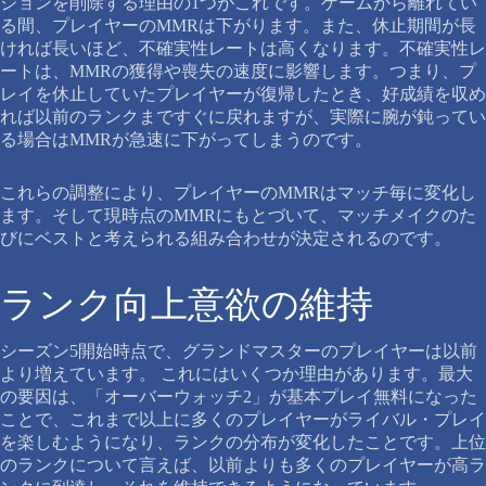
ジョンを削除する理由の1つがこれです。ゲームから離れてい
る間、プレイヤーのMMRは下がります。また、休止期間が長
ければ長いほど、不確実性レートは高くなります。不確実性レ
ートは、MMRの獲得や喪失の速度に影響します。つまり、プ
レイを休止していたプレイヤーが復帰したとき、好成績を収め
れば以前のランクまですぐに戻れますが、実際に腕が鈍ってい
る場合はMMRが急速に下がってしまうのです。
これらの調整により、プレイヤーのMMRはマッチ毎に変化し
ます。そして現時点のMMRにもとづいて、マッチメイクのた
びにベストと考えられる組み合わせが決定されるのです。
ランク向上意欲の維持
シーズン5開始時点で、グランドマスターのプレイヤーは以前
より増えています。 これにはいくつか理由があります。最大
の要因は、「オーバーウォッチ2」が基本プレイ無料になった
ことで、これまで以上に多くのプレイヤーがライバル・プレイ
を楽しむようになり、ランクの分布が変化したことです。上位
のランクについて言えば、以前よりも多くのプレイヤーが高ラ