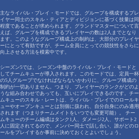
主なライバル・プレイ・モードでは、グループを構成するプレ
イヤー同士のスキル・ティアとディビジョンに基づく技量は同
程度であることが求められます。グランドマスターについて言
えば、グループを構成できるプレイヤーの数は2人までとなり
ます。このようなグループ構成上の制約は、大部分のプレイヤ
ーにとって有効ですが、チーム全員にとっての競技性をさらに
向上させる方法を模索中です。
シーズン5では、シーズン中盤のライバル・プレイ・モードと
してチームキューが導入されます。このモードでは、定員一杯
の5人グループでなければならないかわりに、グループ構成の
制約が一切ありません。つまり、プレイヤーのランクがどのよ
うな組み合わせであっても、互いにプレイできるのです。チー
ムキューのスキル・レートは、ライバル・プレイでのロールキ
ューやオープンキューとは別個に扱われ、自分自身にのみ適用
されます（つまりチームメイトをいつでも変更可能）。 チー
ムキューのチーム編成はタンク1人、ダメージ2人、サポート2
人に固定されてるので、メンバー同士で話し合い、誰がどのロ
ールをプレイするか事前に決めておくとよいでしょう。