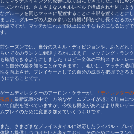
してマッチメイキングの改善に取り組んできました。特に今シ
ーズンからは、さまざまなスキルレベルで構成された同じよう
なグループを同じマッチに配置することに主眼を置くことにし
ました。グループの人数が多いと待機時間が少し長くなるのが
難点ですが、マッチがこれまで以上に公平なものになるはずで
す。
前シーズンでは、自分のスキル・ディビジョンや、あとどれく
らいで次のランクに到達するかに加えて、マッチング・ランク
も確認できるようにしました（ロビー全体の平均スキル・レー
トと自分の差を知ることができます）。狙いは、マッチの透明
性を向上させ、プレイヤーとしての自分の成長を把握できるよ
うにすることです。
ゲームディレクターのアーロン・ケラーが、
「ディレクターの
視点」
最新記事の中で一方的なゲームプレイが起こる理由につ
いて自説を述べていますが、今後も機会があればより良いゲー
ムプレイのために変更を加えていくつもりです。
また、さまざまなプレイスタイルに対応したライバル・プレイ
体験も提供しつづけたいと考えており、そのためにシーズン5