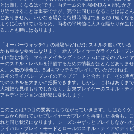
とは難しくなるはずです。両チームの平均MMRを可能なかぎ
り近づけることは重要ですが、完全に同じになることはほとん
どありません。いかなる場合も待機時間はできるだけ短くなる
ように心がけているため、両者の平均値に大きな隔たりが生じ
ることも時にはあります。
「オーバーウォッチ2」の経験やどれだけスキルを磨いている
かも重要な要素になります。新人プレイヤーがライバル・プレ
イに臨む場合、マッチメイキング・システムにはそのプレイヤ
ーのスキル・レベルを評価するための情報がほとんどありませ
ん。大抵の場合は、5回もマッチをプレイしていただければ、
最初のライバル・プレイのアップデートと合わせて、その時点
でのスキルを大まかに把握できます。しかし、これはあくまで
大雑把な見積もりでしかなく、新規プレイヤーのスキル・ティ
アやディビジョンは頻繁に変化します。
このことは3つ目の要素にもつながっていきます。しばらくゲ
ームから離れていたプレイヤーがプレイを再開した場合も、こ
れと同じ状況になります。シーズン中ずっとプレイしなかった
ライバル・プレイ・モードとロールのスキル・ティアやディビ