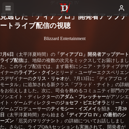
ディアブロ IV
見逃した「ディアブロ」開発者アップデ
ートライブ配信の視聴
Blizzard Entertainment
7月6日
（太平洋夏時間）の
「ディアブロ」開発者アップデート
ライブ配信
は、地獄の複数の次元をミックスしてお届けしまし
た。このライブ配信では、まず最初にシニア・ナラティブデザ
イナーの
ライアン・クイン
とリード・ユーザーエクスペリエン
スデザイナーの
クリス・リャオ
が、7月13日に「ディアブロ イ
モータル」に追加される新クラス「ブラッド・ナイト」の詳細
をお伝えしました。次に、司会を務めるコミュニティ部門のア
ソシエイト・ディレクターの
アダム・フレッチャー
がアソシエ
イト・ゲームディレクターの
ジョセフ・ピエピオラ
とリード・
ゲームプロデューサーの
ティモシー・イズメイ
を招き、
7月20
日
（太平洋夏時間）から始まる
「ディアブロ IV」の最初のシ
ーズン
「厄災のマリグナント」の詳細についてお話ししまし
た。さらに、ライブQ&Aセッションも実施されて、開発者が