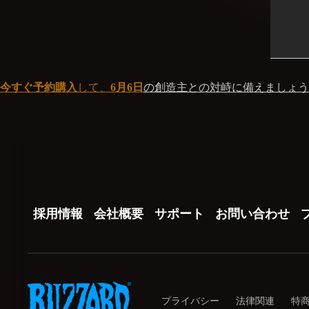
今すぐ予約購入
して、
6
月
6
日
の創造主との対峙に備えましょう