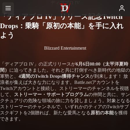
ディアブロ IV
「ディアブロ IV」リリース記念Twitch
Drops：乗騎「原初の本能」を手に入れ
よう
Blizzard Entertainment
「ディアブロ IV」の正式リリースが
6月6日08:00（太平洋夏時
間）
に迫ってきました。それと共に打倒すべき新時代の地獄の
軍勢と、
4週間のTwitch Drops獲得チャンス
が到来します！ 放
浪者が集えば大きな力になります。Battle.netアカウントを
Twitchアカウントと接続し、ストリーマーのチャンネルを視聴
して、
ストリーマー・サポートプログラム
の仲間と共に、サン
クチュアリの危険な領域の旅に力を貸しましょう。対象となる
ストリーマーのチャンネルで、いずれかのティアのTwitchサブ
スクギフトを2個贈れば、新たな愛馬となる
原初の本能
を獲得
できます。