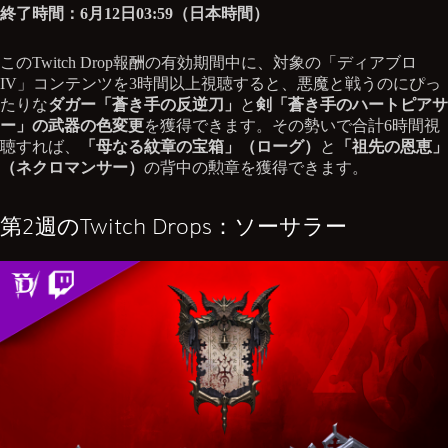
終了時間：6月12日03:59（日本時間）
このTwitch Drop報酬の有効期間中に、対象の「ディアブロ
IV」コンテンツを3時間以上視聴すると、悪魔と戦うのにぴっ
たりな
ダガー「蒼き手の反逆刀」
と
剣「蒼き手のハートピアサ
ー」の武器の色変更
を獲得できます。その勢いで合計6時間視
聴すれば、
「母なる紋章の宝箱」（ローグ）
と
「祖先の恩恵」
（ネクロマンサー）
の背中の勲章を獲得できます。
第2週のTwitch Drops：ソーサラー