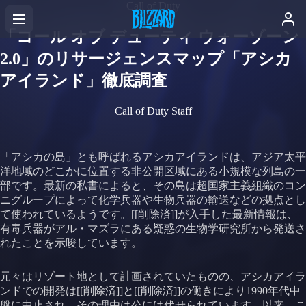
Call of Duty
「コール オブ デューティ ウォーゾーン
2.0」のリサージェンスマップ「アシカ
アイランド」徹底調査
Call of Duty Staff
「アシカの島」とも呼ばれるアシカアイランドは、アジア太平
洋地域のどこかに位置する非公開区域にある小規模な列島の一
部です。最新の私書によると、その島は超国家主義組織のコン
ニグループによって化学兵器や生物兵器の輸送などの拠点とし
て使われているようです。[[削除済]]が入手した最新情報は、
有毒兵器がアル・マズラにある疑惑の生物学研究所から発送さ
れたことを示唆しています。
元々はリゾート地として計画されていたものの、アシカアイラ
ンドでの開発は[[削除済]]と[[削除済]]の働きにより1990年代中
盤に中止され、その理由は公には伏せられています。以来、こ