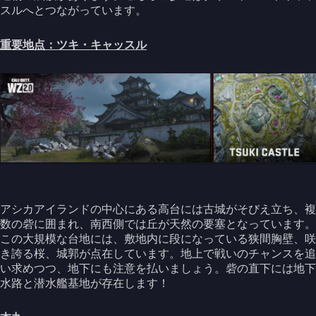
スルへとつながっています。
重要地点：ツキ・キャッスル
アシカアイランドの中心にある高台には古城がそびえ立ち、複
数の砦に囲まれ、南西側では丘が天然の要塞となっています。
この大規模な台地には、敷地内に段になっている狭間胸壁、咲
き誇る桜、城郭が点在しています。地上で戦いのチャンスを追
い求めつつ、地下にも注意を払いましょう。砦の直下には地下
水路と潜水艦基地が存在します！