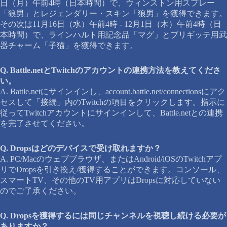
日（月）午前4時（日本時間）で、ウィンストン用スプレー
「狼男」とレジェンダリー・スキン「狼男」を獲得できます。
その次は11月16日（水）午前4時 - 12月1日（木）午前4時（日
本時間）で、ラインハルト用記念品「マグ」とブリギッテ用武
器チャーム「子猫」を獲得できます。
Q. Battle.netとTwitchのアカウントの連携方法を教えてくださ
い。
A. Battle.netにサインインし、account.battle.net/connectionsにアク
セスして「接続」内のTwitchの項目をクリックします。指示に
従ってTwitchアカウントにサインインして、Battle.netとの連携
を完了させてください。
Q. Dropsはどのデバイスで受け取れますか？
A. PC/Macのウェブブラウザ、またはAndroid/iOSのTwitchアプ
リでDropsを引き換え/獲得することができます。コンソール、
スマートTV、その他のTV用アプリはDropsに対応していない
のでご了承ください。
Q. Dropsを獲得するには同じチャンネルを視聴し続ける必要が
ありますか？