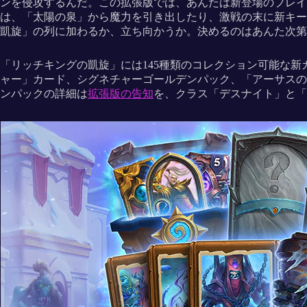
ンを侵攻するんだ。この拡張版では、あんたは新登場のプレイ
は、「太陽の泉」から魔力を引き出したり、激戦の末に新キー
凱旋」の列に加わるか、立ち向かうか。決めるのはあんた次第
「リッチキングの凱旋」には145種類のコレクション可能な
ャー」カード、シグネチャーゴールデンパック、「アーサスの
ンパックの詳細は
拡張版の告知
を、クラス「デスナイト」と「