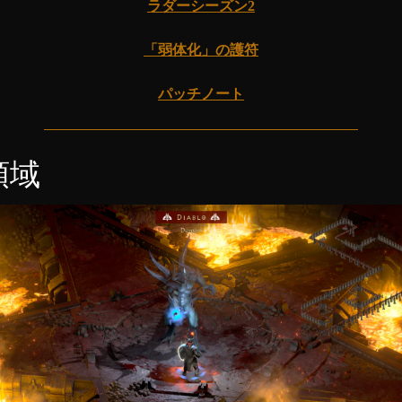
ラダーシーズン2
「弱体化」の護符
パッチノート
領域