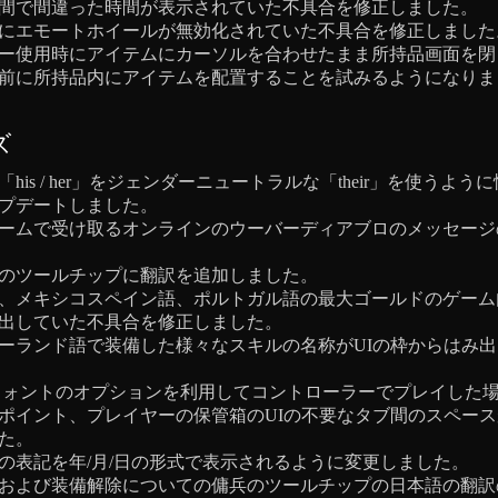
間で間違った時間が表示されていた不具合を修正しました。
にエモートホイールが無効化されていた不具合を修正しました
ー使用時にアイテムにカーソルを合わせたまま所持品画面を閉
前に所持品内にアイテムを配置することを試みるようになりま
ズ
his / her」をジェンダーニュートラルな「their」を使うよ
プデートしました。
ームで受け取るオンラインのウーバーディアブロのメッセージ
のツールチップに翻訳を追加しました。
、メキシコスペイン語、ポルトガル語の最大ゴールドのゲーム
出していた不具合を修正しました。
ーランド語で装備した様々なスキルの名称がUIの枠からはみ
フォントのオプションを利用してコントローラーでプレイした
ポイント、プレイヤーの保管箱のUIの不要なタブ間のスペー
た。
の表記を年/月/日の形式で表示されるように変更しました。
および装備解除についての傭兵のツールチップの日本語の翻訳