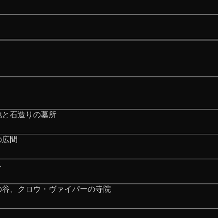
地と石造りの墓所
の広間
ス
の谷、クロウ・ヴァイパーの寺院