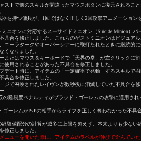
ャストで前のスキルが間違ったマウスボタンに復元されること
。
武器を持つ傭兵が、1回ではなく正しく2回攻撃アニメーション
ミニオンに対応するスーサイドミニオン（Suicide Minion）
不具合を修正しました。これらのゲストミニオンはビジュアル
、ニーラタークやオーバーシアーに鞭打たれたときに継続的に
なくなりました。
ーまたはマウス＆キーボードで「天界の拳」が左クリックに割
に使用されることがあった不具合を修正しました。
プデート時に、アイテムの「一定確率で発動」するスキルで召
不具合を修正しました。
ージで召喚されたレイヴンが数秒後に消滅していた不具合を修
ー
収の難易度ペナルティがブラッド・ゴーレムの攻撃に適用され
・ゴーレムがPvPの相手からライフを正しく奪わなかった不具
の経験値配分の計算が滅多に上限を超えず、本来よりも少ない
を修正しました。
メニューを開いた際に、アイテムのラベルが伸びて歪んでいた