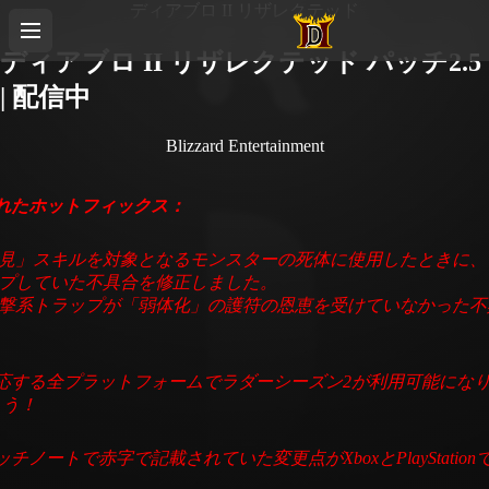
ディアブロ II リザレクテッド
ディアブロ II リザレクテッド パッチ2.5
| 配信中
Blizzard Entertainment
されたホットフィックス：
見」スキルを対象となるモンスターの死体に使用したときに、
プしていた不具合を修正しました。
撃系トラップが「弱体化」の護符の恩恵を受けていなかった不
応する全プラットフォームでラダーシーズン2が利用可能にな
ょう！
ッチノートで赤字で記載されていた変更点がXboxとPlayStatio