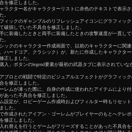
合を修正しました。
ャラクター名がキャラクターリストに赤色のテキストで表示さ
た。
フィックのギャンブルのリフレッシュアイコンにグラフィック
て破損していた不具合を修正しました。
手に装備したときと両手に装備したときの攻撃速度が一貫して
た。
シックのキャラクター作成画面で、以前のキャラクターに関連
、ハードコア、クラシック）が、新たに作成したキャラクター
修正しました。
購入」ボタンのlegend要素が最初の武器タブに表示されてい
アブロとの戦闘で特定のビジュアルエフェクトがグラフィック
合を修正しました。
ーレムが凍った際に、自身の作成に使われたアイテムにより付
があった不具合を修正しました。
ム設定が、ロビーゲーム作成時およびフィルター時もリセット
ました。
で作成されたアイアン・ゴーレムがプレイヤーのもとへテレポ
を修正しました。
入れ替えを行うとゲームがフリーズすることがあった不具合を