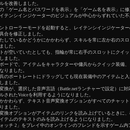
ルを改善しました。
の「ゲーム名とパスワードを表示」を「ゲーム名を表示」に修
イテンシインジケーターのビジュアルが中心からずれていた不
ントローラーモードを起動すると、レイテンシインジケーター
具合を修正しました。
たしているかどうかにかかわらず、スキルを常に左か右のスロ
ました。
トが空いていたとしても、指輪が常に右手のスロットにクイッ
しました。
ボードで、アイテムをキャラクターや傭兵からクイック装備、
なりました。
兵のポートレートにドラッグしても現在装備中のアイテムと入
しました。
換が、選択した音声言語（Battle.netランチャーで設定）に対応
ルされたVoiceを利用するようになりました。
かかわらず、テキスト音声変換オプションがすべてのチャット
りました。
変換オプションがアイテムのリンクを読み上げているときに、
イテムのテキストのみを読み上げるようになりました。
ォッチ 2」をプレイ中のオンラインのフレンドを示すゲーム内