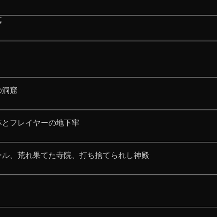
墓
の洞窟
林とフレイヤーの地下牢
ール、荒れ果てた寺院、打ち捨てられし神殿