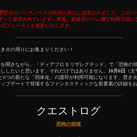
字
部分のパッチノートの内容が新たに追加されました。このパ
限って適用されています。来週、家庭用ゲーム機で利用可能に
公式フォーラムを更新いたします。
焚き火の周りにお集まりください！
を聞きながら、「ディアブロ II リザレクテッド」で「恐怖の
話ししたいと思います。それだけではありません。
10月6日
（太
と6つの新たな「弱体化」の護符が利用可能になります。焚き
アップデートで登場するファンタスティックな新要素の詳細を
クエストログ
恐怖の領域