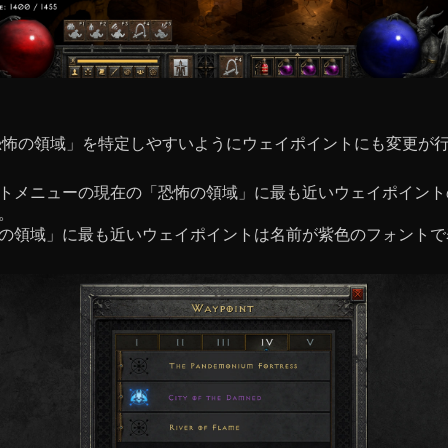
恐怖の領域」を特定しやすいようにウェイポイントにも変更が
トメニューの現在の「恐怖の領域」に最も近いウェイポイント
。
の領域」に最も近いウェイポイントは名前が紫色のフォントで