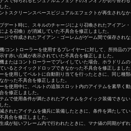
ナスで得られるビジュアルエフェクトのオンオフが切り替わる
した。
ントスクリーンスペースビジュアルエフェクトが再生されなか
プデート時に、スキルのチャージにより召喚されたアイアン・
による召喚）が消滅していた不具合を修正しました。
ージで作成されたアイアン・ゴーレムがゲーム間で保存されな
機/コントローラーを使用するプレイヤーに対して、所持品の
示す赤い点滅が表示されていた不具合を修正しました。
機またはコントローラーでプレイしていた場合、ホラドリムの
ているとクイックドロップできなかった不具合を修正しました
ーを使用してベルトに自動割り当てを行ったときに、同じ種類
なかった不具合を修正しました。
ーを使用中に、ベルトの追加スロット内のアイテムを素早く動
合を修正しました。
テムで使用条件が満たされたアイテムをクイック装備できない
した。
減されたアイテムを傭兵に装備したときに、条件を満たしてい
不具合を修正しました。
生成が短いフレーム内で行われたときに、マナ値の同期がずれ