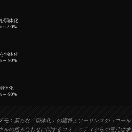
を弱体化
%～-90%
を弱体化
%～-90%
弱体化
%～-90%
メモ：
新たな「弱体化」の護符とソーサレスの〈コール
キルの組み合わせに関するコミュニティからの意見は承