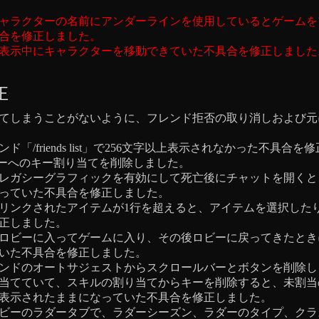
ャラクターの名前にアンダーラインを使用しているとゲームを
合を修正しました。
表示中にキャラクターを移動できていた不具合を修正しました
正
てしまうことがないように、フレンド拒否の取り消しおよび元
ド「/friends list」で256文字以上表示されなかった不具合
reenキーへのキー割り当てを削除しました。
レガシーグラフィックを有効にして死亡後にチャットを開くと
っていた不具合を修正しました。
リンクされたアイテムが1行を超えると、アイテムを選択した
正しました。
ロビーに入ってゲームに入り、その後ロビーに戻ってきたとき
いた不具合を修正しました。
ンドのオートサジェストからスクロールバーとボタンを削除し
当てていて、スキルの割り当てからキーを削除すると、未割当
表示されたままになっていた不具合を修正しました。
ビーのラダータブで、ラダーシーズン、ラダーのタイプ、クラ