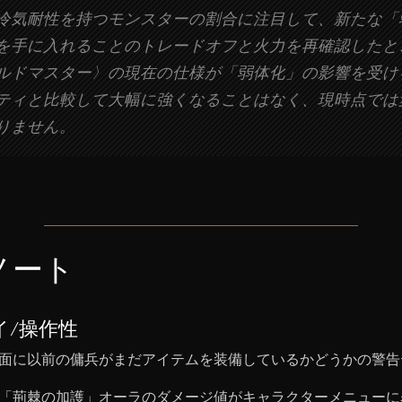
冷気耐性を持つモンスターの割合に注目して、新たな「
を手に入れることのトレードオフと火力を再確認したと
ルドマスター〉の現在の仕様が「弱体化」の影響を受け
ティと比較して大幅に強くなることはなく、現時点では
りません。
ノート
イ/操作性
面に以前の傭兵がまだアイテムを装備しているかどうかの警告
「荊棘の加護」オーラのダメージ値がキャラクターメニューに