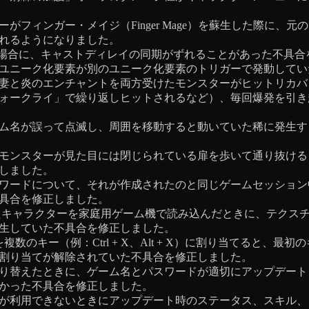
がフィンガー・メイジ（Finger Mage）を蘇生した際に、元
れるようになりました。
高い場合に、キャストディレイの同期がずれることがあった不具
ユニーク化要素が別のユニーク化要素のトリガーで発動してい
妻と炎のエンチャントを両方受けたモンスターがヒットリカバ
ォークライ」で繰り返しヒットされるなど）、毎回爆発を引き
ム名が誤って点滅し、周囲を移動すると動いていた稀に発生す
モンスターが見た目には閉じられている扉を歩いて通り抜ける
しました。
ワードについて、それが作成されたのと同じゲームセッション
具合を修正しました。
たキャラクターを家庭用ゲーム機で読み込んだときに、テクス
生していた不具合を修正しました。
複数のキー（例：Ctrl + X、Alt + X）に割り当てると、最
割り当てが解除されていた不具合を修正しました。
り替えたときに、ゲーム名とパスワードが適切にアップデート
かった不具合を修正しました。
が利用できないときにアップデート時のステータス、スキル、