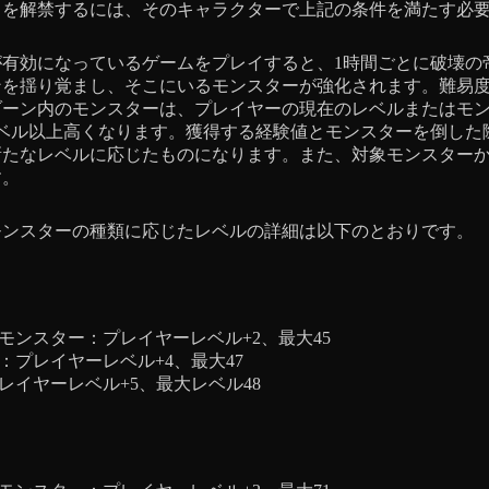
」を解禁するには、そのキャラクターで上記の条件を満たす必
が有効になっているゲームをプレイすると、1時間ごとに破壊の
ンを揺り覚まし、そこにいるモンスターが強化されます。難易
ゾーン内のモンスターは、プレイヤーの現在のレベルまたはモ
レベル以上高くなります。獲得する経験値とモンスターを倒した
新たなレベルに応じたものになります。また、対象モンスター
す。
モンスターの種類に応じたレベルの詳細は以下のとおりです。
モンスター：プレイヤーレベル+2、最大45
：プレイヤーレベル+4、最大47
レイヤーレベル+5、最大レベル48