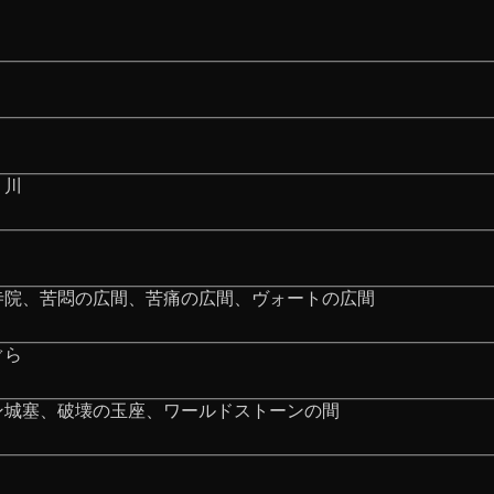
く川
寺院、苦悶の広間、苦痛の広間、ヴォートの広間
ぐら
ン城塞、破壊の玉座、ワールドストーンの間