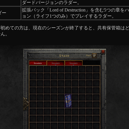
ダードバージョンのラダー。
拡張パック「Lord of Destruction」を含む5つの
ダー
ョン（ライフ1つのみ）でプレイするラダー。
が初めての方は、現在のシーズンが終了すると、共有保管箱は
せん。