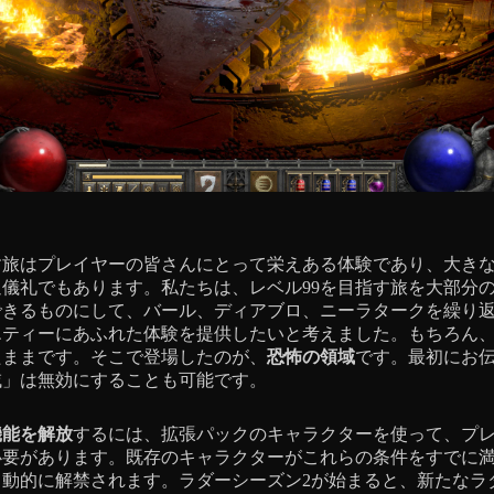
す旅はプレイヤーの皆さんにとって栄えある体験であり、大き
儀礼でもあります。私たちは、レベル99を目指す旅を大部分
できるものにして、バール、ディアブロ、ニーラタークを繰り
エティーにあふれた体験を提供したいと考えました。もちろん
たままです。そこで登場したのが、
恐怖の領域
です。最初にお
域」は無効にすることも可能です。
機能を解放
するには、拡張パックのキャラクターを使って、プ
必要があります。既存のキャラクターがこれらの条件をすでに
自動的に解禁されます。ラダーシーズン2が始まると、新たなラ