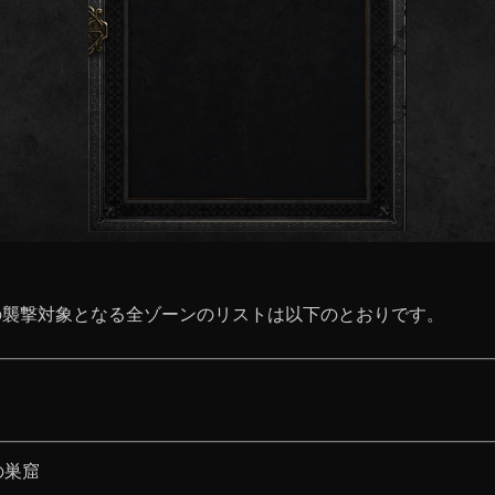
の襲撃対象となる全ゾーンのリストは以下のとおりです。
の巣窟