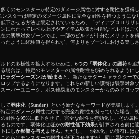
、多くのモンスターが特定のダメージ属性に対する耐性を獲得
、モンスターは特定のダメージ属性に完全な耐性を持つようにな
低下させる方法は限定されているため、「ディアブロ II リザ
ーンにわたってレベル上げやアイテム収集が可能なビルドはご
現在の襲撃対象ゾーンでは、一部のビルドが十分なメリットを
思ったように経験値を得られず、何よりもゾーンにおける楽し
ビルドの多様性を拡大するために、
6つの「弱体化」の護符
を追
ある場合は、特定のモンスターの属性耐性を弱められるように
にラダーシーズン2が始まる
と、新たなラダーキャラクターで
ドロップするようになります。これらの新しい護符は襲撃対象
、スーパーユニーク、ボス難易度のモンスターからのみドロッ
連して
弱体化（Sunder）
という新たなキーワードが登場します
が特定のダメージ属性に対する完全な耐性を持っていた場合、
の耐性を95%に低下させて、完全な耐性を無効化し、その属
するものです。弱体化は
ほかの耐性低下効果
が計算される前に
ットにしか影響を与えません
。ただし、「弱体化」の護符には
。これらはモンスターの耐性を低下させますが、同じ属性のプ