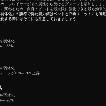
ため、プレイヤーがその属性から受けるダメージも増加します
とに変わるため、自身のビルドを最大限に強化できる最も効果
「弱体化」の護符で得た能力値はペットと召喚ユニットにも適
強化する際にはそこにも注意しておきましょう
。
を弱体化
%～-65%
を弱体化
ージが10%～30%上昇
気
を弱体化
%～-90%