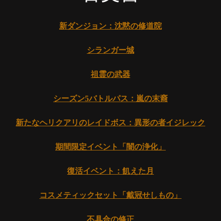
新ダンジョン：沈黙の修道院
シランガー城
祖霊の武器
シーズン5バトルパス：嵐の末裔
新たなヘリクアリのレイドボス：異形の者イジレック
期間限定イベント「闇の浄化」
復活イベント：飢えた月
コスメティックセット「戴冠せしもの」
不具合の修正