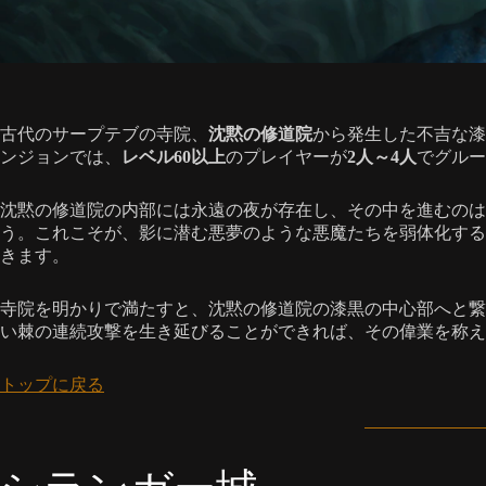
古代のサープテブの寺院、
沈黙の修道院
から発生した不吉な漆
ンジョンでは、
レベル60以上
のプレイヤーが
2人～4人
でグルー
沈黙の修道院の内部には永遠の夜が存在し、その中を進むのは
う。これこそが、影に潜む悪夢のような悪魔たちを弱体化する
きます。
寺院を明かりで満たすと、沈黙の修道院の漆黒の中心部へと繋
い棘の連続攻撃を生き延びることができれば、その偉業を称え
トップに戻る