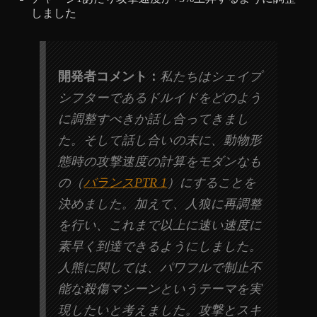
しました
開発者コメント：
私たちはシェイプ
シフターであるドルイドをどのよう
に調整すべきか話し合ってきまし
た。そして話し合いの末に、動物形
態時の攻撃速度の計算をモダンなも
の（
バランスPTR 1
）にすることを
決めました。加えて、人狼に再調整
を行い、これまで以上に速い速度に
素早く到達できるようにしました。
人熊に関しては、パワフルで制止不
能な殺傷マシーンというテーマを実
現したいと考えました。攻撃とスキ