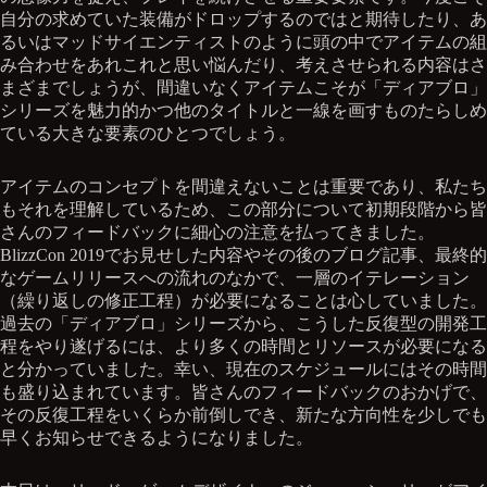
自分の求めていた装備がドロップするのではと期待したり、あ
るいはマッドサイエンティストのように頭の中でアイテムの組
み合わせをあれこれと思い悩んだり、考えさせられる内容はさ
まざまでしょうが、間違いなくアイテムこそが「ディアブロ」
シリーズを魅力的かつ他のタイトルと一線を画すものたらしめ
ている大きな要素のひとつでしょう。
アイテムのコンセプトを間違えないことは重要であり、私たち
もそれを理解しているため、この部分について初期段階から皆
さんのフィードバックに細心の注意を払ってきました。
BlizzCon 2019でお見せした内容やその後のブログ記事、最終的
なゲームリリースへの流れのなかで、一層のイテレーション
（繰り返しの修正工程）が必要になることは心していました。
過去の「ディアブロ」シリーズから、こうした反復型の開発工
程をやり遂げるには、より多くの時間とリソースが必要になる
と分かっていました。幸い、現在のスケジュールにはその時間
も盛り込まれています。皆さんのフィードバックのおかげで、
その反復工程をいくらか前倒しでき、新たな方向性を少しでも
早くお知らせできるようになりました。