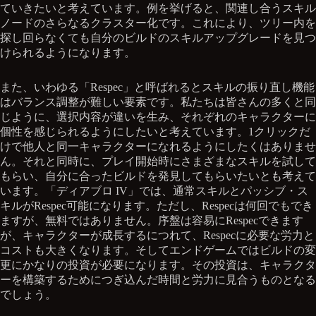
ていきたいと考えています。例を挙げると、関連し合うスキル
ノードのさらなるクラスター化です。これにより、ツリー内を
探し回らなくても自分のビルドのスキルアップグレードを見つ
けられるようになります。
また、いわゆる「Respec」と呼ばれるとスキルの振り直し機能
はバランス調整が難しい要素です。私たちは皆さんの多くと同
じように、選択内容が違いを生み、それぞれのキャラクターに
個性を感じられるようにしたいと考えています。1クリックだ
けで他人と同一キャラクターになれるようにしたくはありませ
ん。それと同時に、プレイ開始時にさまざまなスキルを試して
もらい、自分に合ったビルドを発見してもらいたいとも考えて
います。「ディアブロ IV」では、通常スキルとパッシブ・ス
キルがRespec可能になります。ただし、Respecは何回でもでき
ますが、無料ではありません。序盤は容易にRespecできます
が、キャラクターが成長するにつれて、Respecに必要な労力と
コストも大きくなります。そしてエンドゲームではビルドの変
更にかなりの投資が必要になります。その投資は、キャラクタ
ーを構築するためにつぎ込んだ時間と労力に見合うものとなる
でしょう。