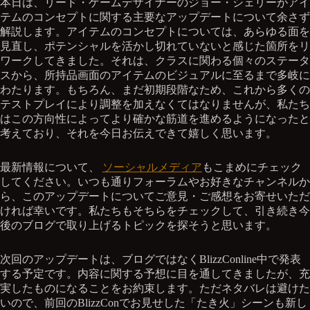
本日は、リード・ゲームデザイナーのジョー・シェリーがアイ
テムのコンセプトに関する主要なアップデートについて余さず
解説します。アイテムのコンセプトについては、あらゆる面を
見直し、ポテンシャルを活かし切れていないと感じた箇所をリ
ワークしてきました。それは、クラスに関わる個々のステータ
スから、所持品画面のアイテムのビジュアルに至るまで多岐に
わたります。もちろん、まだ初期段階なため、これから多くの
テストプレイにより調整を加えなくてはなりませんが、私たち
はこの方向性によってより確かな筋道を進めるようになったと
考えており、それを今日お伝えできて嬉しく思います。
最新情報について、
ソーシャルメディア
もこまめにチェック
してください。いつも通りフォーラムやお好きなチャンネルか
ら、このアップデートについてご意見・ご感想をお寄せいただ
ければ幸いです。私たちもそちらをチェックして、引き続き今
後のブログで取り上げるトピックを探そうと思います。
次回のアップデートは、ブログではなくBlizzConline中で発表
する予定です。内容に関する予想に目を通してきましたが、充
実したものになることをお約束します。ただネタバレは避けた
いので、前回のBlizzConでお見せした「たき火」シーンも新し