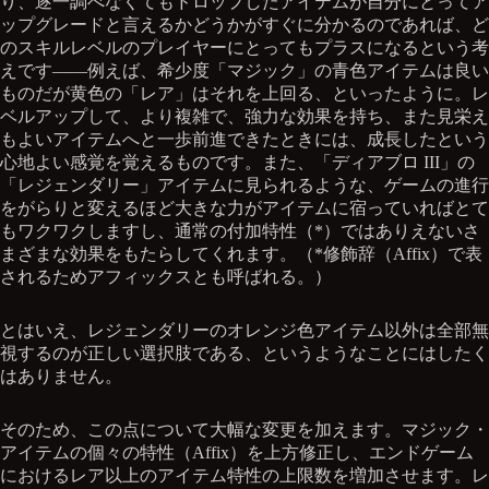
り、逐一調べなくてもドロップしたアイテムが自分にとってア
ップグレードと言えるかどうかがすぐに分かるのであれば、ど
のスキルレベルのプレイヤーにとってもプラスになるという考
えです——例えば、希少度「マジック」の青色アイテムは良い
ものだが黄色の「レア」はそれを上回る、といったように。レ
ベルアップして、より複雑で、強力な効果を持ち、また見栄え
もよいアイテムへと一歩前進できたときには、成長したという
心地よい感覚を覚えるものです。また、「ディアブロ III」の
「レジェンダリー」アイテムに見られるような、ゲームの進行
をがらりと変えるほど大きな力がアイテムに宿っていればとて
もワクワクしますし、通常の付加特性（*）ではありえないさ
まざまな効果をもたらしてくれます。（*修飾辞（Affix）で表
されるためアフィックスとも呼ばれる。）
とはいえ、レジェンダリーのオレンジ色アイテム以外は全部無
視するのが正しい選択肢である、というようなことにはしたく
はありません。
そのため、この点について大幅な変更を加えます。マジック・
アイテムの個々の特性（Affix）を上方修正し、エンドゲーム
におけるレア以上のアイテム特性の上限数を増加させます。レ