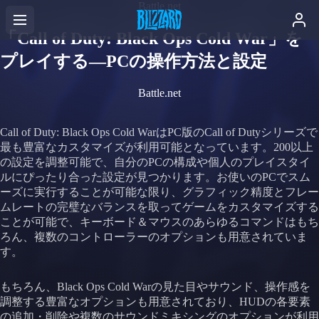
Battle.net
「Call of Duty: Black Ops Cold War」を
プレイする—PCの操作方法と設定
Battle.net
Call of Duty: Black Ops Cold WarはPC版のCall of Dutyシリーズで
最も豊富なカスタマイズが利用可能となっています。200以上
の設定を調整可能で、自分のPCの構成や個人のプレイスタイ
ルにぴったり合った設定が見つかります。お使いのPCでスム
ーズに実行することが可能な限り、グラフィック精度とフレー
ムレートの完璧なバランスを取ってゲームをカスタマイズする
ことが可能で、キーボード＆マウスのあらゆるコマンドはもち
ろん、複数のコントローラーのオプションも用意されていま
す。
もちろん、Black Ops Cold Warの見た目やサウンド、操作感を
調整する豊富なオプションも用意されており、HUDの各要素
の追加・削除や複数のサウンドミキシングのオプションが利用