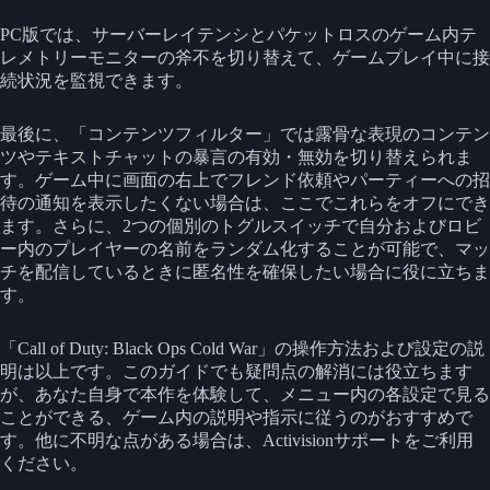
PC版では、サーバーレイテンシとパケットロスのゲーム内テ
レメトリーモニターの斧不を切り替えて、ゲームプレイ中に接
続状況を監視できます。
最後に、「コンテンツフィルター」では露骨な表現のコンテン
ツやテキストチャットの暴言の有効・無効を切り替えられま
す。ゲーム中に画面の右上でフレンド依頼やパーティーへの招
待の通知を表示したくない場合は、ここでこれらをオフにでき
ます。さらに、2つの個別のトグルスイッチで自分およびロビ
ー内のプレイヤーの名前をランダム化することが可能で、マッ
チを配信しているときに匿名性を確保したい場合に役に立ちま
す。
「Call of Duty: Black Ops Cold War」の操作方法および設定の説
明は以上です。このガイドでも疑問点の解消には役立ちます
が、あなた自身で本作を体験して、メニュー内の各設定で見る
ことができる、ゲーム内の説明や指示に従うのがおすすめで
す。他に不明な点がある場合は、Activisionサポートをご利用
ください。