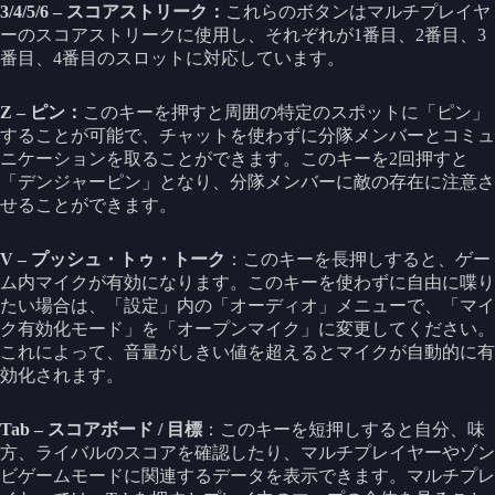
3/4/5/6 – スコアストリーク：
これらのボタンはマルチプレイヤ
ーのスコアストリークに使用し、それぞれが1番目、2番目、3
番目、4番目のスロットに対応しています。
Z – ピン：
このキーを押すと周囲の特定のスポットに「ピン」
することが可能で、チャットを使わずに分隊メンバーとコミュ
ニケーションを取ることができます。このキーを2回押すと
「デンジャーピン」となり、分隊メンバーに敵の存在に注意さ
せることができます。
V – プッシュ・トゥ・トーク
：このキーを長押しすると、ゲー
ム内マイクが有効になります。このキーを使わずに自由に喋り
たい場合は、「設定」内の「オーディオ」メニューで、「マイ
ク有効化モード」を「オープンマイク」に変更してください。
これによって、音量がしきい値を超えるとマイクが自動的に有
効化されます。
Tab – スコアボード / 目標
：このキーを短押しすると自分、味
方、ライバルのスコアを確認したり、マルチプレイヤーやゾン
ビゲームモードに関連するデータを表示できます。マルチプレ