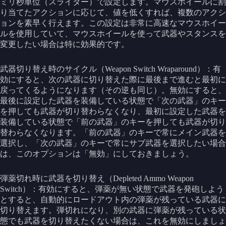
ミリ秒単位（スライダー）で設定します。マウスホイールに割
り当てたアクションに応じて、値を低くすれば、複数のアクシ
ョンを素早く行えます。この設定は非常に高速なマウスホイー
ルを使用していて、マウスホイールを使って武器やスタンスを
変更したい場合は特に効果的です。
武器切り替え時のサイクル（Weapon Switch Wraparound）：有
効にすると、次の武器に切り替えた際に最後まで進むと最初に
戻ってくるようになります（その逆も同じ）。無効にすると、
最後に設定した武器を装備している状態で「次の武器」のキー
を押しても武器が切り替わらなくなり、最初に設定した武器を
装備している状態で「前の武器」のキーを押しても武器が切り
替わらなくなります。「前の武器」のキーで常にメイン武器を
選択し、「次の武器」のキーで常にサブ武器を選択したい場合
は、このオプションは「無効」にしておきましょう。
弾薬切れ時に武器を切り替え（Depleted Ammo Weapon
Switch）：有効にすると、弾薬が無い状態で武器を発砲しよう
とすると、自動的にロードアウト内の弾薬が残っている武器に
切り替えます。弾切れになり、別の武器に弾薬が残っている状
態でも武器を切り替えたくない場合は、これを無効にしましょ