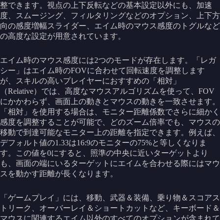
整できます。視点の上下反転などの基本設定以外にも、加速
度、スムージング、フィルタリングなどのオプション、上下方
向の感度増幅スライダー、エイム時のマウス感度のトグルなど
の高度な設定が用意されています。
エイム時のマウス感度には2つのモードが存在します。「レガ
シー」はエイム時のFOVに合わせて回転速度を調整します
が、スキルの高いプレイヤーにおすすめの「相対」
（Relative）では、高度なマウスアルゴリズムを使って、FOV
にかかわらず、画面上の動きとマウスの動きを一致させます。
「相対」を使用する場合は、モニター距離係数でさらに細かく
感度を調整することが可能で、どのズーム倍率でも、マウスの
移動で到達可能なモニター上の距離を指定できます。例えば、
デフォルト値の1.33は16:9のモニターの75%と等しくなりま
す。この値を0にすると、照準の中央に近いターゲットより
も、画面の端にいるターゲットにエイムを合わせる際にはマウ
スを動かす距離が長くなります。
「ゲームプレイ」には、移動、武器＆装備、乗り物＆スコアス
トリーク、オーバーレイ＆ショートカットなど、キーボード＆
マウスに関連するエイム以外のすべてのオプションが含まれて