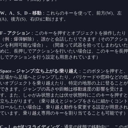
W、A、S、D – 移動
：これらのキーを使って、前方(W)、左
(A)、後方(S)、右(D)に動けます。
F – アクション
：このキーを押すとオブジェクトを操作したり
（例：爆弾解除）、誰かと会話したりできます（そのアクショ
ンを利用可能な場合）。（間違って武器を拾ってしまわないた
めに、長押しでアクションを行いたい場合は、このキーを長押
しでアクションを行う設定も用意されています）
Space – ジャンプ/立ち上がる/乗り越え
：このボタンを押すと、
足場から足場へとジャンプしたり、バリケードや窓枠などの低
いオブジェクトを乗り越えたり、特定の地形の上に登ることが
できます。ジャンプの高さや距離は移動速度の影響を受けま
す。また、しゃがみ状態または伏せ状態時にこのキーを押すと
立ち上がります。（乗り越えとジャンプをさらに細かくコント
ロールしたい場合は、乗り越え動作を変更する設定が用意され
ています。乗り越え専用のキーを割り当てることも可能です）
C – しゃがむ/スライディング
：通常の状態で移動中に、このボ