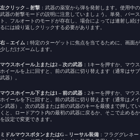
左クリック – 射撃
：武器の薬室から弾を発射します。使用中の
武器の射撃モードの説明に注意していましょう。単発、バース
ト、フルオートのモードが存在し、場合によっては連射し続け
るには繰り返しクリックする必要があります。
右 – エイム：
特定のターゲットに焦点を当てるために、画面が
少しだけズームします。
マウスホイール上または2 – 次の武器
：1キーを押すか、マウス
ホイールを上に回すと、前の武器に切り替えます（通常はサブ
武器）。
マウスホイール下または1 – 前の武器
：2キーを押すか、マウス
ホイールを下に回すと、前の武器に切り替えます（通常はメイ
ン武器）。次の武器または前の武器のキーを最後まで押してい
くと、ロードアウト内の最初の武器に戻るか、そこで止めるか
を設定で変更できます。
ミドルマウスボタンまたはG – リーサル装備
：フラググレネー