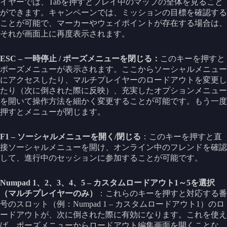
イヤーでは、Tabを押すとプレイ中のマップの全体を見ること
ができます。キャンペーンでは、ミッションの目標を確認する
ことが可能で、マーカーやウェイポイントが存在する場合は、
それが画面上に再度表示されます。
ESC – 一時停止 / ポーズメニューを閉じる：
このキーを押すと
ポーズメニューが表示されます。ここからソーシャルメニュー
にアクセスしたり、マルチプレイヤーのロードアウトを変更し
たり（次に倒された際に反映）、充実したオプションメニュー
を開いて操作方法を細かく変更することが可能です。もう一度
押すとメニューが閉じます。
F1 – ソーシャルメニューを開く/閉じる
：このキーを押すと直
接ソーシャルメニューを開け、オンライン中のフレンドを確認
して、進行中のセッションに参加することが可能です。
Numpad 1、2、3、4、5 – カスタムロードアウト1～5を選択
（マルチプレイヤーのみ）
：これらのキーを押すと対応する番
号のスロット（例：Numpad 1 – カスタムロードアウト1）のロ
ードアウトが、次に倒された際に有効になります。これを使え
ば、ポーズメニューからロードアウト編集画面を開くことな