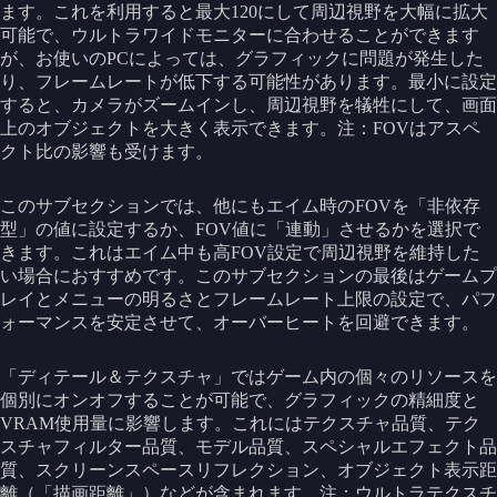
ます。これを利用すると最大120にして周辺視野を大幅に拡大
可能で、ウルトラワイドモニターに合わせることができます
が、お使いのPCによっては、グラフィックに問題が発生した
り、フレームレートが低下する可能性があります。最小に設定
すると、カメラがズームインし、周辺視野を犠牲にして、画面
上のオブジェクトを大きく表示できます。注：FOVはアスペ
クト比の影響も受けます。
このサブセクションでは、他にもエイム時のFOVを「非依存
型」の値に設定するか、FOV値に「連動」させるかを選択で
きます。これはエイム中も高FOV設定で周辺視野を維持した
い場合におすすめです。このサブセクションの最後はゲームプ
レイとメニューの明るさとフレームレート上限の設定で、パフ
ォーマンスを安定させて、オーバーヒートを回避できます。
「ディテール＆テクスチャ」ではゲーム内の個々のリソースを
個別にオンオフすることが可能で、グラフィックの精細度と
VRAM使用量に影響します。これにはテクスチャ品質、テク
スチャフィルター品質、モデル品質、スペシャルエフェクト品
質、スクリーンスペースリフレクション、オブジェクト表示距
離（「描画距離」）などが含まれます。注：ウルトラテクスチ