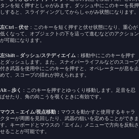
タンを短く押すとしゃがみます。ダッシュ中にこのキーを長押
しすると、スライディングしてからしゃがみ状態になります。
左Ctrl – 伏せ
：このキーを短く押すと伏せ状態になり、重心が
低くなって、オブジェクトの下を這って進むなどのアクション
が可能になります。
左Shift – ダッシュ/ステディエイム
：移動中にこのキーを押す
とダッシュします。また、スナイパーライフルなどのスコープ
付き武器を使用中にこのキーを押すと、オペレーターが息を止
めて、スコープの揺れが抑えられます。
Alt – 歩く
：このキーを押すとゆっくり移動します。足音を忍
ばせたり、角の向こうを覗くときに有効です。
マウス – エイム/視点移動：
マウスを動かすと使用するキャラ
クターが周囲を見回したり、武器の狙いを定めることができま
す。キーボードとマウスの「エイム」メニューで方向を反転さ
せることが可能です。