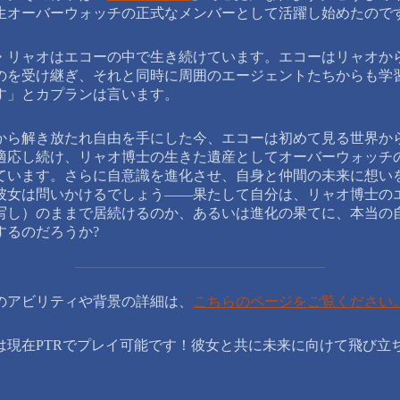
生オーバーウォッチの正式なメンバーとして活躍し始めたので
・リャオはエコーの中で生き続けています。エコーはリャオか
のを受け継ぎ、それと同時に周囲のエージェントたちからも学
す」とカプランは言います。
から解き放たれ自由を手にした今、エコーは初めて見る世界か
適応し続け、リャオ博士の生きた遺産としてオーバーウォッチ
ています。さらに自意識を進化させ、自身と仲間の未来に想い
彼女は問いかけるでしょう――果たして自分は、リャオ博士の
写し）のままで居続けるのか、あるいは進化の果てに、本当の
するのだろうか?
のアビリティや背景の詳細は、
こちらのページをご覧ください
は現在PTRでプレイ可能です！彼女と共に未来に向けて飛び立