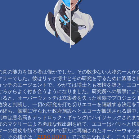
の真の能力を知る者は僅かでした。その数少ない人物の一人が
クリーでした。彼はリャオ博士とその研究を守るために派遣さ
ォッチのエージェントで、やがては博士とも友情を築き、エコ
ごろからよく付き合うようになりました。研究所への襲撃によ
れると、オーバーウォッチは立案者を失った状態でプロジェク
危険と判断し、一切の研究を打ち切りエコーを隔離する決定を
が経ち、厳重に守られた政府施設へとエコーが搬送される最中
列車は悪名高きデッドロック・ギャングにハイジャックされま
友のマクリーによる勇敢な救出劇を経て、エコーはパリへと移
ターの侵攻を防ぐ戦いの中で新たに再編されたオーバーウォッ
す。その様子は「
ZERO HOUR
」でご覧になれます。こうして