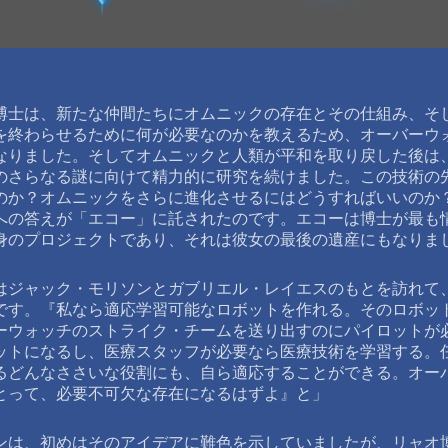
博士は、新たな仲間たちにオムニックの存在とその仕組み、そ
を終わらせるために何が必要なのかを教えるため、オーバーウ
なりました。そしてオムニックと人類が平和を取り戻した後は
のさらなる謎に向けて精力的に研究を続けました。この技術の
のか？オムニックをさらに進化させるにはどうすればいいのか
への答えが「エコー」に託されたのです。エコーは博士が最も
身のプロジェクトであり、それは彼女の最後の遺産にもなりま
はジャック・モリソンとガブリエル・レイエスのもとを訪れて
です。『私なら適応学習可能なロボットを作れる。そのロボッ
ーウォッチのストライク・チームを送り出すのにパイロットが
ットになるし、医療スタッフが必要なら医療技術を学習する。
るどんなささいな役割にも、自ら適応することができる。オー
とって、必要不可欠な存在になるはずよ』と」
ンは、初めはそのアイデアに難色を示していましたが、リャオ