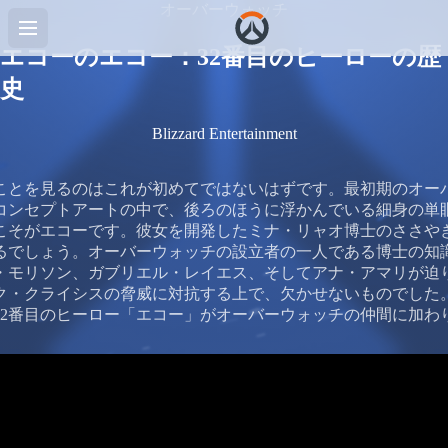
オーバーウォッチ
エコーのエコー：32番目のヒーローの歴
史
Blizzard Entertainment
ことを見るのはこれが初めてではないはずです。最初期のオー
コンセプトアートの中で、後ろのほうに浮かんでいる細身の単
こそがエコーです。彼女を開発したミナ・リャオ博士のささや
るでしょう。オーバーウォッチの設立者の一人である博士の知
・モリソン、ガブリエル・レイエス、そしてアナ・アマリが迫
ク・クライシスの脅威に対抗する上で、欠かせないものでした
32番目のヒーロー「エコー」がオーバーウォッチの仲間に加わ