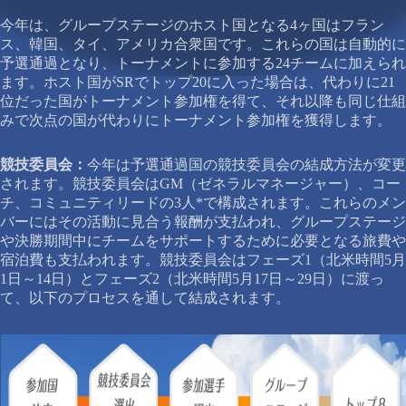
今年は、グループステージのホスト国となる4ヶ国はフラン
ス、韓国、タイ、アメリカ合衆国です。これらの国は自動的に
予選通過となり、トーナメントに参加する24チームに加えられ
ます。ホスト国がSRでトップ20に入った場合は、代わりに21
位だった国がトーナメント参加権を得て、それ以降も同じ仕組
みで次点の国が代わりにトーナメント参加権を獲得します。
競技委員会：
今年は予選通過国の競技委員会の結成方法が変更
されます。競技委員会はGM（ゼネラルマネージャー）、コー
チ、コミュニティリードの3人*で構成されます。これらのメン
バーにはその活動に見合う報酬が支払われ、グループステージ
や決勝期間中にチームをサポートするために必要となる旅費や
宿泊費も支払われます。競技委員会はフェーズ1（北米時間5月
1日～14日）とフェーズ2（北米時間5月17日～29日）に渡っ
て、以下のプロセスを通して結成されます。