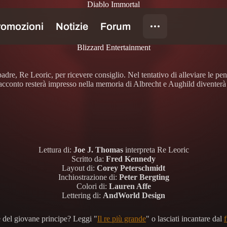
Diablo Immortal
Blizzard Entertainment
dre, Re Leoric, per ricevere consiglio. Nel tentativo di alleviare le pen
racconto resterà impresso nella memoria di Albrecht e Aughild diventerà p
Lettura di:
Joe J. Thomas
interpreta Re Leoric
Scritto da:
Fred Kennedy
Layout di:
Corey Peterschmidt
Inchiostrazione di:
Peter Bergting
Colori di:
Lauren Affe
Lettering di:
AndWorld Design
 del giovane principe? Leggi "
Il re più grande
" o lasciati incantare dal