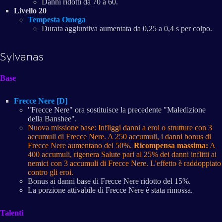
Danni ridotti da 70 a 60.
Livello 20
Tempesta Omega
Durata aggiuntiva aumentata da 0,25 a 0,4 s per colpo.
Sylvanas
Base
Frecce Nere [D]
"Frecce Nere" ora sostituisce la precedente "Maledizione
della Banshee".
Nuova missione base: Infliggi danni a eroi o strutture con 3
accumuli di Frecce Nere. A 250 accumuli, i danni bonus di
Frecce Nere aumentano del 50%.
Ricompensa massima:
A
400 accumuli, rigenera Salute pari al 25% dei danni inflitti ai
nemici con 3 accumuli di Frecce Nere. L'effetto è raddoppiato
contro gli eroi.
Bonus ai danni base di Frecce Nere ridotto del 15%.
La porzione attivabile di Frecce Nere è stata rimossa.
Talenti