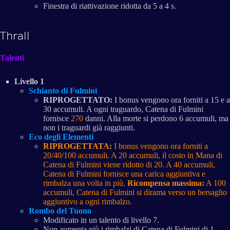
Finestra di riattivazione ridotta da 5 a 4 s.
Thrall
Talenti
Livello 1
Schianto di Fulmini
RIPROGETTATO:
I bonus vengono ora forniti a 15 e a
30 accumuli. A ogni traguardo, Catena di Fulmini
fornisce
270
danni. Alla morte si perdono 6 accumuli, ma
non i traguardi già raggiunti.
Eco degli Elementi
RIPROGETTATA:
I bonus vengono ora forniti a
20/40/100 accumuli. A 20 accumuli, il costo in Mana di
Catena di Fulmini viene ridotto di 20. A 40 accumuli,
Catena di Fulmini fornisce una carica aggiuntiva e
rimbalza una volta in più.
Ricompensa massima:
A 100
accumuli, Catena di Fulmini si dirama verso un bersaglio
aggiuntivo a ogni rimbalzo.
Rombo del Tuono
Modificato in un talento di livello 7.
Non aumenta più i rimbalzi di Catena di Fulmini di 1.