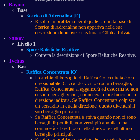
Raynor
Base
Scarica di Adrenalina [E]
Risolto un problema per il quale la durata base di
Scarica di Adrenalina non appariva nella sua
descrizione dopo aver selezionato Clinica Privata.
Stukov
Livello 1
Spore Balistiche Reattive
Corretta la descrizione di Spore Balistiche Reattive.
Tychus
Base
Raffica Concentrata [Q]
Il cambio di bersaglio di Raffica Concentrata è ora
direzionabile. Cliccando vicino o su un bersaglio,
Raffica Concentrata si aggancerà ad esso; ma se non
ci sono bersagli vicini, comincerà a fare fuoco nella
direzione indicata. Se Raffica Concentrata colpisce
un bersaglio in quella direzione, questo diventerà il
suo bersaglio primario.
Se Raffica Concentrata è attiva quando non ci sono
bersagli disponibili, non verrà più annullata ma
comincerà a fare fuoco nella direzione dell'ultimo
bersaglio principale.
Risolto un problema per il quale la cavalcatura non