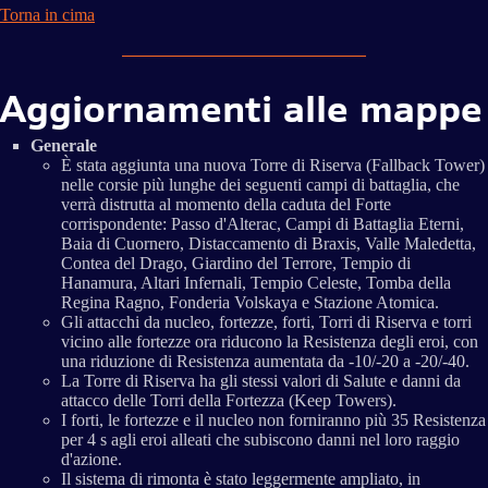
Torna in cima
Aggiornamenti alle mappe
Generale
È stata aggiunta una nuova Torre di Riserva (Fallback Tower)
nelle corsie più lunghe dei seguenti campi di battaglia, che
verrà distrutta al momento della caduta del Forte
corrispondente: Passo d'Alterac, Campi di Battaglia Eterni,
Baia di Cuornero, Distaccamento di Braxis, Valle Maledetta,
Contea del Drago, Giardino del Terrore, Tempio di
Hanamura, Altari Infernali, Tempio Celeste, Tomba della
Regina Ragno, Fonderia Volskaya e Stazione Atomica.
Gli attacchi da nucleo, fortezze, forti, Torri di Riserva e torri
vicino alle fortezze ora riducono la Resistenza degli eroi, con
una riduzione di Resistenza aumentata da -10/-20 a -20/-40.
La Torre di Riserva ha gli stessi valori di Salute e danni da
attacco delle Torri della Fortezza (Keep Towers).
I forti, le fortezze e il nucleo non forniranno più 35 Resistenza
per 4 s agli eroi alleati che subiscono danni nel loro raggio
d'azione.
Il sistema di rimonta è stato leggermente ampliato, in