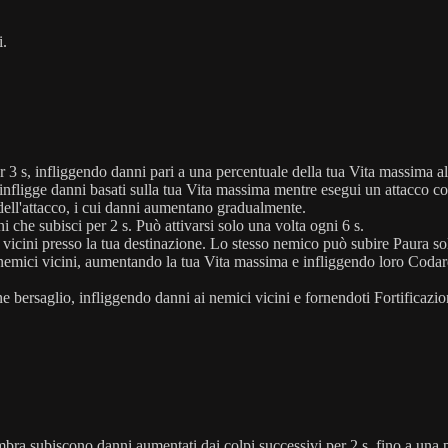
i.
3 s, infliggendo danni pari a una percentuale della tua Vita massima al
fligge danni basati sulla tua Vita massima mentre esegui un attacco con
ta dell'attacco, i cui danni aumentano gradualmente.
 che subisci per 2 s. Può attivarsi solo una volta ogni 6 s.
 vicini presso la tua destinazione. Lo stesso nemico può subire Paura so
 nemici vicini, aumentando la tua Vita massima e infliggendo loro Codar
ne bersaglio, infliggendo danni ai nemici vicini e fornendoti Fortificaz
mbra subiscono danni aumentati dai colpi successivi per 2 s, fino a una