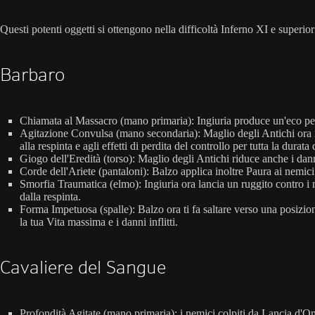
Questi potenti oggetti si ottengono nella difficoltà Inferno XI e superior
Barbaro
Chiamata al Massacro (mano primaria): Ingiuria produce un'eco per 
Agitazione Convulsa (mano secondaria): Maglio degli Antichi ora in
alla respinta e agli effetti di perdita del controllo per tutta la dura
Giogo dell'Eredità (torso): Maglio degli Antichi riduce anche i danni
Corde dell'Ariete (pantaloni): Balzo applica inoltre Paura ai nemici
Smorfia Traumatica (elmo): Ingiuria ora lancia un ruggito contro i
dalla respinta.
Forma Impetuosa (spalle): Balzo ora ti fa saltare verso una posizio
la tua Vita massima e i danni inflitti.
Cavaliere del Sangue
Profondità Agitate (mano primaria): i nemici colpiti da Lancia d'O