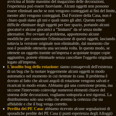
avvicina al limite massimo del magazzino delle decorazioni,
l'esperienza può essere fuorviante. Alcuni oggetti non possono
essere eliminati anche se non vengono conteggiati ai fini del limite,
mentre altri vengono conteggiati. Dal Forziere della Casa, non è
chiaro quali siano gli uni e quali siano gli altri. Questo rende
difficile eliminare degli oggetti per fare spazio, portando alcuni
giocatori e alcune giocatrici a "limitarsi" da sé senza molte
alternative. Per ovviare al problema, apporteremo alcune
modifiche per consentire l'eliminazione di questi oggetti, lasciando
tuttavia la versione originale non eliminabile, dal momento che
non è possibile ottenerla una seconda volta. In questo modo, se
ottenete un oggetto tramite un'impresa e acquistate troppe copie
aggiuntive, potrete eliminarle senza cancellare l'oggetto originale
legato all'impresa.
L'insolito bug della rotazione
: siamo consapevoli dell'esistenza
di un bug che fa ruotare leggermente alcuni oggetti in modo
automatico nel momento in cui rientrate in casa. Il problema è
dovuto al fatto che alcuni angoli di rotazione vengono salvati e
ricaricati in modo errato. Abbiamo già una correzione pronta, ma
siccome l'intervento coinvolge numerosi elementi chiave del
sistema delle decorazioni, vogliamo sottoporla a test rigorosi. La
distribuiremo solo una volta che avremo la certezza che sia
affidabile e che il bug venga corretto.
Perdita dei PE Casa
: abbiamo ricevuto alcune segnalazioni di
sporadiche perdite dei PE Casa (i punti esperienza degli Alloggi)