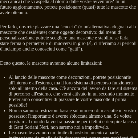
meccanica) che vi aspetta al ritorno dalle vostre avventure? In un
futuro aggiornamento, potrete posizionare (quasi) tutte le mascotte che
avete ottenuto.
Per farlo, dovrete piazzare una "cuccia" (o un'alternativa adeguata alla
mascotte che desiderate) come oggetto decorativo: dal menu di
personalizzazione potrete scegliere una mascotte e stabilire se farla
stare ferma o permetterle di muoversi in giro (sì, ci riferiamo ai pericoli
d'inciampo anche conosciuti come "gatti").
Detto questo, le mascotte avranno alcune limitazioni:
Al lancio delle mascotte come decorazioni, potrete posizionarle
all'interno e all'esterno, ma il loro sistema di percorso funzionerà
solo all'interno della casa. C'è ancora del lavoro da fare sul sistema
di percorso all'esterno, che verrà attivato in un secondo momento.
Preferiamo consentirvi di piazzare le vostre mascotte il prima
possibile!
Non ci saranno restrizioni basate sul numero di mascotte in vostro
possesso: l'importante è averne sbloccata almeno una. Se volete
mostrare al mondo la vostra passione per i felini e riempire la casa
di Gatti Soriani Neri, non saremo noi a impedirvelo.
Le mascotte avranno un limite di posizionamento a parte,