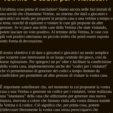
Un'ultima cosa prima di concludere! Siamo ancora nelle fasi iniziali di
una novità che chiamiamo Vetrine, un sistema che darà a giocatori e
giocatrici un modo per proporre la propria casa a una vetrina a tempo o
a tema, nonché di esplorare e visitare le case già proposte da altre
persone. Se vi piace una delle case della Vetrina che state visitando,
potete lasciare un voto positivo. Al termine della Vetrina, le case con
più voti positivi otterranno un piccolo trofeo che potrà essere esposto
sotto forma di decorazione.
Il nostro obiettivo è di dare a giocatori e giocatrici un modo semplice
per scoprire case interessanti in un luogo centrale del gioco, così da
trarne ispirazione. Per spingerci un po' oltre e facilitare la condivisione
della vostra casa, implementeremo anche dei "codici per i visitatori"
che vi permetteranno di generare dei codici a tempo limitato da
condividere per permettere ad altre persone di visitare la vostra casa.
È importante sottolineare che, nel momento in cui proponete la vostra
casa a una Vetrina o generate un codice per i visitatori, viene realizzata
una "istantanea" della casa che utilizziamo per generare una nuova
istanza, riservata a coloro che faranno visita alla vostra dimora tramite
la Vetrina o il codice. Ciò significa che, per prima cosa, potrete
(ri)decorare liberamente la vostra casa senza preoccuparvi che