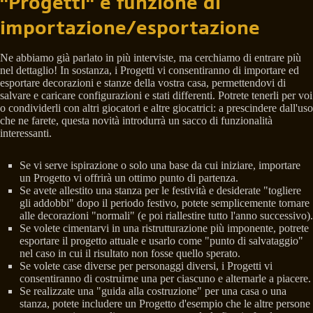
"Progetti" e funzione di
importazione/esportazione
Ne abbiamo già parlato in più interviste, ma cerchiamo di entrare più
nel dettaglio! In sostanza, i Progetti vi consentiranno di importare ed
esportare decorazioni e stanze della vostra casa, permettendovi di
salvare e caricare configurazioni e stati differenti. Potrete tenerli per voi
o condividerli con altri giocatori e altre giocatrici: a prescindere dall'uso
che ne farete, questa novità introdurrà un sacco di funzionalità
interessanti.
Se vi serve ispirazione o solo una base da cui iniziare, importare
un Progetto vi offrirà un ottimo punto di partenza.
Se avete allestito una stanza per le festività e desiderate "togliere
gli addobbi" dopo il periodo festivo, potete semplicemente tornare
alle decorazioni "normali" (e poi riallestire tutto l'anno successivo).
Se volete cimentarvi in una ristrutturazione più imponente, potrete
esportare il progetto attuale e usarlo come "punto di salvataggio"
nel caso in cui il risultato non fosse quello sperato.
Se volete case diverse per personaggi diversi, i Progetti vi
consentiranno di costruirne una per ciascuno e alternarle a piacere.
Se realizzate una "guida alla costruzione" per una casa o una
stanza, potete includere un Progetto d'esempio che le altre persone