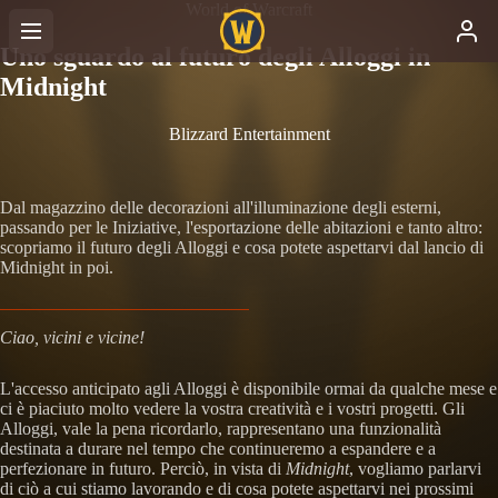
World of Warcraft
Uno sguardo al futuro degli Alloggi in
Midnight
Blizzard Entertainment
Dal magazzino delle decorazioni all'illuminazione degli esterni,
passando per le Iniziative, l'esportazione delle abitazioni e tanto altro:
scopriamo il futuro degli Alloggi e cosa potete aspettarvi dal lancio di
Midnight in poi.
Ciao, vicini e vicine!
L'accesso anticipato agli Alloggi è disponibile ormai da qualche mese e
ci è piaciuto molto vedere la vostra creatività e i vostri progetti. Gli
Alloggi, vale la pena ricordarlo, rappresentano una funzionalità
destinata a durare nel tempo che continueremo a espandere e a
perfezionare in futuro. Perciò, in vista di
Midnight
, vogliamo parlarvi
di ciò a cui stiamo lavorando e di cosa potete aspettarvi nei prossimi