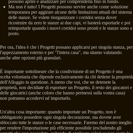
possono aprire e analizzare per comprenderla fino in fondo.
Ma non è tutto! I Progetti possono servire anche come soluzione
temporanea per aggirare alcune delle limitazioni attuali del sistema
delle stanze. Se volete riorganizzare i corridoi senza dover
ricostruire da zero le stanze ai due capi, vi basterà esportarle e poi
reimportarle quando i nuovi corridoi sono pronti e le stanze sono a
posto.
Per ora, l'idea è che i Progetti possano applicarsi per singola stanza, per
l'appezzamento esterno e per "l'intera casa", ma stiamo valutando
anche altre opzioni più granulari.
È importante sottolineare che la condivisione di un Progetto è una
scelta volontaria che dipende esclusivamente da chi detiene la proprietà
dell'Alloggio in questione. A meno che voi, che ne detenete la
proprietà, non decidiate di esportare un Progetto, il resto dei giocatori e
delle giocatrici (anche coloro che hanno permessi sulla vostra casa)
non potranno accedervi né importarlo.
Un'altra cosa importante: quando importate un Progetto, non è
obbligatorio possedere ogni singola decorazione, ma dovete aver
sbloccato tutte le stanze o le case necessarie. Faremo del nostro meglio
per rendere l'importazione più efficiente possibile (escludendo gli