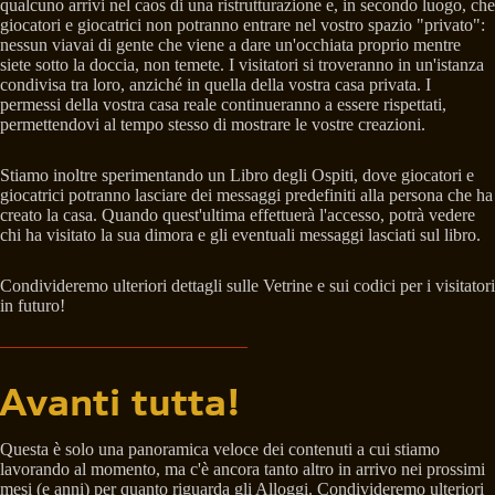
qualcuno arrivi nel caos di una ristrutturazione e, in secondo luogo, che
giocatori e giocatrici non potranno entrare nel vostro spazio "privato":
nessun viavai di gente che viene a dare un'occhiata proprio mentre
siete sotto la doccia, non temete. I visitatori si troveranno in un'istanza
condivisa tra loro, anziché in quella della vostra casa privata. I
permessi della vostra casa reale continueranno a essere rispettati,
permettendovi al tempo stesso di mostrare le vostre creazioni.
Stiamo inoltre sperimentando un Libro degli Ospiti, dove giocatori e
giocatrici potranno lasciare dei messaggi predefiniti alla persona che ha
creato la casa. Quando quest'ultima effettuerà l'accesso, potrà vedere
chi ha visitato la sua dimora e gli eventuali messaggi lasciati sul libro.
Condivideremo ulteriori dettagli sulle Vetrine e sui codici per i visitatori
in futuro!
Avanti tutta!
Questa è solo una panoramica veloce dei contenuti a cui stiamo
lavorando al momento, ma c'è ancora tanto altro in arrivo nei prossimi
mesi (e anni) per quanto riguarda gli Alloggi. Condivideremo ulteriori