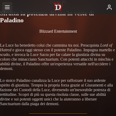
Diablo IV
Sfrutta la potenza divina in veste di
Paladino
Blizzard Entertainment
La Luce ha benedetto colui che cammina tra noi. Preacquista
Lord of
Hatred
e gioca oggi stesso con il potente Paladino. Impugna martello e
scudo, e invoca la Luce Sacra per far calare la giustizia divina su
coloro che minacciano Sanctuarium. Con potenti attacchi in mischia e
abilità divine, il Paladino offre un'esperienza versatile nell'uccidere i
demoni.
Lo stoico Paladino canalizza la Luce per rafforzare il suo ardente
spirito di giustizia. Tempra la propria forza grazie ai Giuramenti e alla
fazione dei Custodi della Luce, divenendo un'inesorabile potenza di
rettitudine. Scopri di più su questa risoluta classe, sulle sue abilità
divine e sui potenti oggetti unici che la aiuteranno a liberare
Sanctuarium dalla piaga dei demoni.