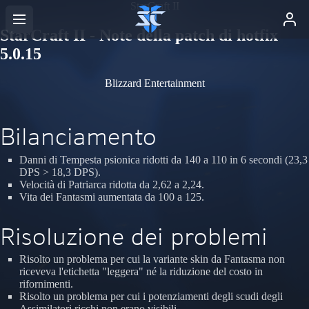
StarCraft II
StarCraft II - Note della patch di hotfix
5.0.15
Blizzard Entertainment
Bilanciamento
Danni di Tempesta psionica ridotti da 140 a 110 in 6 secondi (23,3
DPS > 18,3 DPS).
Velocità di Patriarca ridotta da 2,62 a 2,24.
Vita dei Fantasmi aumentata da 100 a 125.
Risoluzione dei problemi
Risolto un problema per cui la variante skin da Fantasma non
riceveva l'etichetta "leggera" né la riduzione del costo in
rifornimenti.
Risolto un problema per cui i potenziamenti degli scudi degli
Assimilatori ricchi non erano visibili.