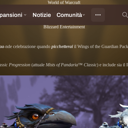
World of Warcraft
gs of the Guardian Pack
Blizzard Entertainment
aa
-nde celebrazione quando
picchetterai
il Wings of the Guardian Pac
sic Progression
(attuale
Mists of Pandaria™ Classic
) e include sia i