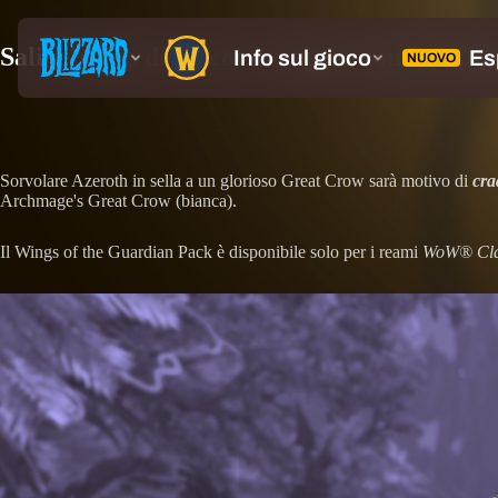
Sali a bordo di un corvo sagace con il Win
Sorvolare Azeroth in sella a un glorioso Great Crow sarà motivo di
cra
Archmage's Great Crow (bianca).
Il Wings of the Guardian Pack è disponibile solo per i reami
WoW® Clas