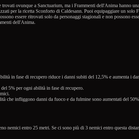
e trovati ovunque a Sanctuarium, ma i Frammenti dell'Anima hanno una m
lizzati per la ricetta Sconforto di Caldesann. Puoi equipaggiare un sol
possono essere ritrovati solo da personaggi stagionali e non possono esse
mmenti dell'Anima.
lità in fase di recupero riduce i danni subiti del 12,5% e aumenta i dann
 del 5% per ogni abilità in fase di recupero.
mici.
abilità che infliggono danni da fuoco e da fulmine sono aumentati del 50%
meno nemici entro 25 metri. Se ci sono più di 3 nemici entro questa dista