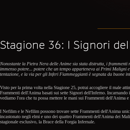
Stagione 36: I Signori del
Nonostante la Pietra Nera delle Anime sia stata distrutta, i framment
immenso potere... potere che un tempo apparteneva ai Primi Maligni e a
tentazione, e la via per gli Inferi Fiammeggianti è segnata da buone int
Visto per la prima volta nella Stagione 25, potrai accogliere il male att
Frammenti dell'Anima basati sui sette Signori dell'Inferno. Incarnando
vediamo l'ora che tu possa mettere le mani sui Frammenti dell'Anima e in
I Nefilim e le Nefilim possono trovare sette Frammenti dell'Anima unici
incastonato negli elmi e uno dei quattro Frammenti dell'Anima dei Mal
stagionale esclusivo, la Brace della Forgia Infernale.