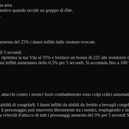
ua area.
iuntivo quando uccide un gruppo di élite.
.
menta del 25% i danni inflitti dalle creature evocate.
di 5 secondi.
ripristina la tua Vita al 35% e fornisce un bonus di 225 alle resistenze 
ni inflitti aumentano dello 0,5% per 5 secondi. Si accumula fino a 100 
i attacchi contro i nemici fuori combattimento sono colpi critici automati
ilità di congelarli. I danni inflitti da abilità da freddo a bersagli cong
 il personaggio può muoversi liberamente tra i nemici, respingendo e st
 velocità d'attacco di tutti i personaggi aumenta del 5% per 5 secondi S