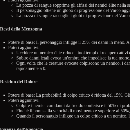
La pozza di sangue sopprime gli affissi dei nemici élite nella s
Il personaggio ottiene un globo di progressione del Varco agg
La pozza di sangue raccoglie i globi di progressione del Varco
Resti della Menzogna
Potere di base: Il personaggio infligge il 25% dei danni in meno. Au
Poteri aggiuntivi:
Uccidere un nemico élite riduce i tuoi tempi di recupero attivi 
Subire danni letali evoca un'ombra che impedisce la tua morte, 
Ogni volta che le creature evocate colpiscono un nemico, i dan
rapidamente a 0.
Residuo del Dolore
Potere di base: La probabilità di colpo critico è ridotta del 15%. Gl
Poteri aggiuntivi:
Colpire i nemici con danni da freddo conferisce il 50% di probab
Finché il bonus alla velocità di movimento è superiore al 50%,
Quando il personaggio infligge un colpo critico a un nemico, la
Essenza dell'Angoscia